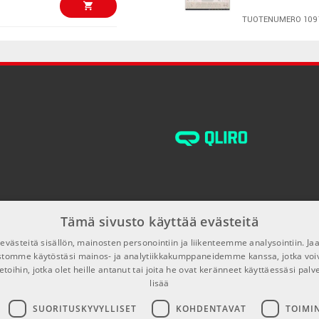
TUOTENUMERO 109
€86,00/kpl
FL Studio 20 S
Download
TUOTENUMERO 105
€86,00/kpl
IK Multimedia 
+ Tonex MAX B
TUOTENUMERO 108
€82,00/kpl
Pro Tools Stud
Electronic Cod
TUOTENUMERO 104
Tämä sivusto käyttää evästeitä
€86,00/kpl
västeitä sisällön, mainosten personointiin ja liikenteemme analysointiin. 
IK Multimedia 
ustomme käytöstäsi mainos- ja analytiikkakumppaneidemme kanssa, jotka voi
etoihin, jotka olet heille antanut tai joita he ovat keränneet käyttäessäsi palv
TUOTENUMERO 108
lisää
€129,00/kpl
SUORITUSKYVYLLISET
KOHDENTAVAT
TOIMI
Kontakt 8 Bun