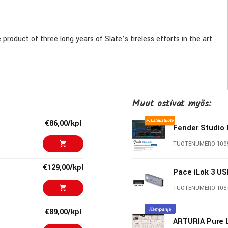
duct of three long years of Slate’s tireless efforts in the art
rigger Drum Library
Muut ostivat myös:
€86,00/kpl
Fender Studio 
TUOTENUMERO 109
€129,00/kpl
Pace iLok 3 U
TUOTENUMERO 105
€89,00/kpl
ARTURIA Pure 