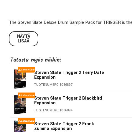
The Steven Slate Deluxe Drum Sample Pack for TRIGGER is the pro
of recording the best sounding drums in the industry.
NÄYTÄ
LISÄÄ
The Deluxe set adds 16 Snares, 14 kicks, and 19 toms to your T
Tutustu myös näihin:
Steven Slate Trigger 2 Terry Date
Expansion
TUOTENUMERO 1086897
Steven Slate Trigger 2 Blackbird
Expansion
TUOTENUMERO 1086894
Steven Slate Trigger 2 Frank
Zummo Expansion