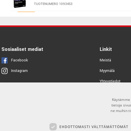
TUOTENUMERO 1093453
Steven Slate Trigger 2 CLA
Expansion
TUOTENUMERO 1086892
Steven Slate Trigger 2 David
Bendeth Expansion
Sosiaaliset mediat
Linkit
TUOTENUMERO 1086896
Facebook
Meistä
Wave Alchemy Drift
Myymälä
Instagram
TUOTENUMERO 1093465
Yhteystiedot
Tuotemerkit
Steven Slate SSD5 Terry Date
Expansion
Käytämme e
Toimitusehdot
tietoja siv
TUOTENUMERO 1086898
ne muihin ti
Steven Slate SSD5 Blackbird
Expansion
EHDOTTOMASTI VÄLTTÄMÄTTÖMÄT