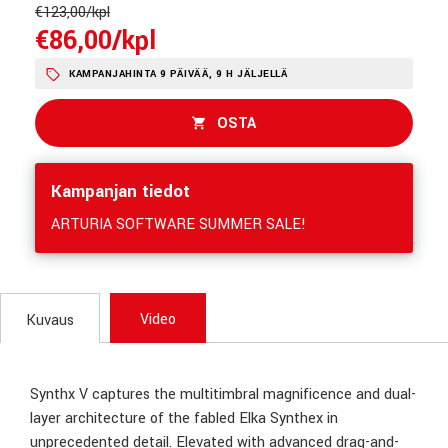
€123,00/kpl
€86,00/kpl
KAMPANJAHINTA 9 PÄIVÄÄ, 9 H JÄLJELLÄ
OSTA
Kampanjan tiedot
ARTURIA SOFTWARE SUMMER SALE!
Video
Kuvaus
Synthx V captures the multitimbral magnificence and dual-
layer architecture of the fabled Elka Synthex in
unprecedented detail. Elevated with advanced drag-and-