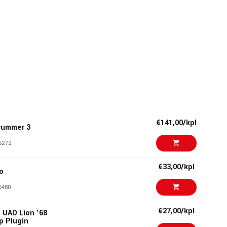
€141,00/kpl
rummer 3
6272
€33,00/kpl
o
6480
€27,00/kpl
o UAD Lion '68
p Plugin