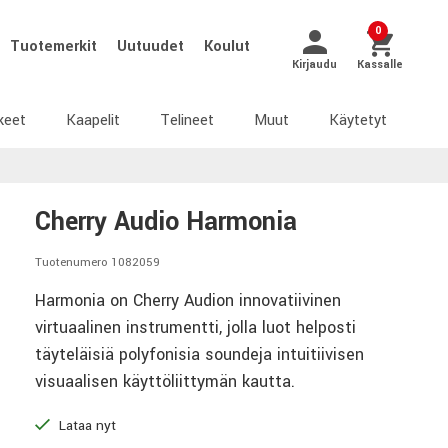
0
Tuotemerkit
Uutuudet
Koulut
Kirjaudu
Kassalle
keet
Kaapelit
Telineet
Muut
Käytetyt
Cherry Audio Harmonia
Tuotenumero 1082059
Harmonia on Cherry Audion innovatiivinen
virtuaalinen instrumentti, jolla luot helposti
täyteläisiä polyfonisia soundeja intuitiivisen
visuaalisen käyttöliittymän kautta.
Lataa nyt