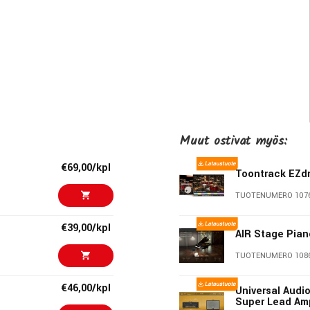
s
us support for user-imported samples
al width and organic feel with multiple-stacked harmonics
Muut ostivat myös:
€69,00/kpl
Toontrack EZd
gh sample harmonics to create evolving tones or stacking
TUOTENUMERO 107
€39,00/kpl
AIR Stage Pian
er-like melodies or undulating musical chords
TUOTENUMERO 108
om ones
€46,00/kpl
Universal Audi
e-shot, retrigger, and mono or polyphonic modes
Super Lead Am