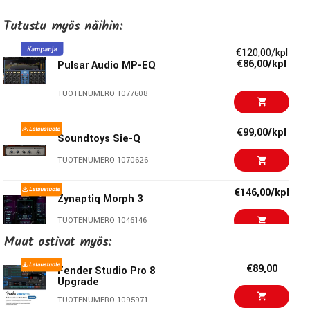
side, left, right or full processing)
Tutustu myös näihin:
€120,00/kpl
€86,00/kpl
Pulsar Audio MP-EQ
TUOTENUMERO 1077608
€99,00/kpl
Soundtoys Sie-Q
TUOTENUMERO 1070626
€146,00/kpl
Zynaptiq Morph 3
TUOTENUMERO 1046146
Muut ostivat myös:
€75,00/kpl
Antares Mic Mod
€89,00
Fender Studio Pro 8
Upgrade
TUOTENUMERO 1058567
TUOTENUMERO 1095971