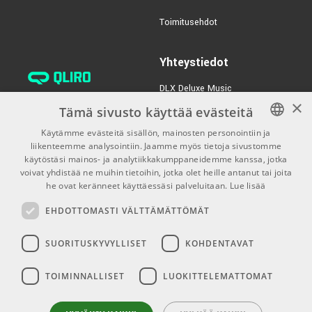
TUOTENUMERO 1045769
Toimitusehdot
€99,00/kpl
IK Multimedia
AmpliTube 5 MAX v2
Yhteystiedot
TUOTENUMERO 1082985
DLX Deluxe Music
€289,00/kpl
Kontakt 8 Bundle
×
verkkokaupan asiakaspalvelu:
Tämä sivusto käyttää evästeitä
(Download)
tilaus@dlxmusic.fi
TUOTENUMERO 1086844
Käytämme evästeitä sisällön, mainosten personointiin ja
Puh: 0207 282240 (arkisin klo
liikenteemme analysointiin. Jaamme myös tietoja sivustomme
FINNISH
13-17)
käytöstäsi mainos- ja analytiikkakumppaneidemme kanssa, jotka
FINNISH
voivat yhdistää ne muihin tietoihin, jotka olet heille antanut tai joita
Puh: 0207 282250 (myymälä)
he ovat keränneet käyttäessäsi palveluitaan.
Lue lisää
ENGLISH
Hermannin Rantatie 10
EHDOTTOMASTI VÄLTTÄMÄTTÖMÄT
00580 Helsinki
Y-tunnus: 1983522-7
SUORITUSKYVYLLISET
KOHDENTAVAT
Myymälän aukioloajat:
TOIMINNALLISET
LUOKITTELEMATTOMAT
Ma-Pe 10-18
La 10-15