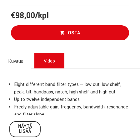
€98,00/kpl
OSTA
Video
Kuvaus
Eight different band filter types — low cut, low shelf,
peak, tilt, bandpass, notch, high shelf and high cut
Up to twelve independent bands
Freely adjustable gain, frequency, bandwidth, resonance
and filter slope
Three different phase modes, including the novel mixed
NÄYTÄ
phase mode with adjustable latency
LISÄÄ
Choose channel mode for each band independently (mid,