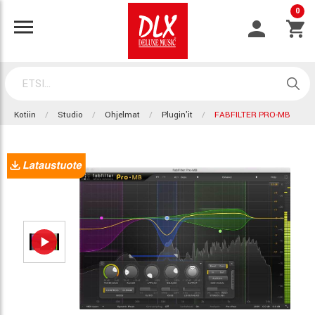
0
Kotiin
Studio
Ohjelmat
Plugin'it
FABFILTER PRO-MB