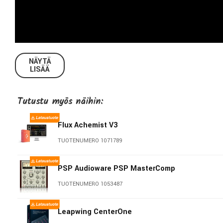
NÄYTÄ
LISÄÄ
Tutustu myös näihin:
Flux Achemist V3
TUOTENUMERO 1071789
PSP Audioware PSP MasterComp
TUOTENUMERO 1053487
Leapwing CenterOne