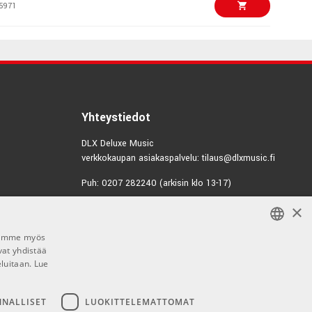
5971
€56,00/kpl
SB-A
1464
€123,00/kpl
€86,00/kpl
LoFi
Yhteystiedot
1836
DLX Deluxe Music
verkkokaupan asiakaspalvelu: tilaus@dlxmusic.fi
€151,00/pari
Amplitube 5 Max V2
Puh: 0207 282240 (arkisin klo 13-17)
undle
×
Puh: 0207 282250 (myymälä)
2999
Hermannin Rantatie 10
Jaamme myös
00580 Helsinki
€313,00/kpl
ignature Bundle
vat yhdistää
FINNISH
Y-tunnus: 1983522-7
eluitaan.
Lue
7833
FINNISH
Myymälän aukioloajat:
ENGLISH
€599,00/kpl
NNALLISET
LUOKITTELEMATTOMAT
io Perpetual