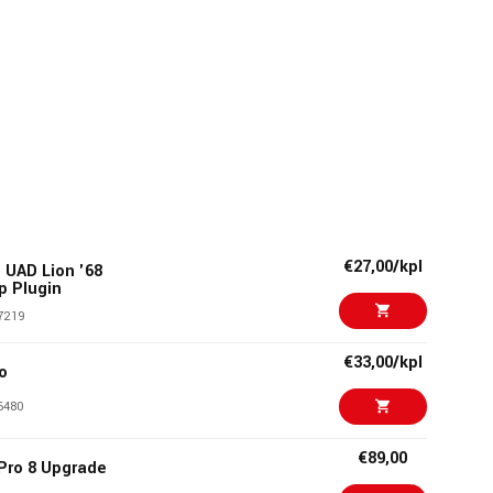
€27,00/kpl
o UAD Lion '68
p Plugin
7219
€33,00/kpl
o
6480
€89,00
Pro 8 Upgrade