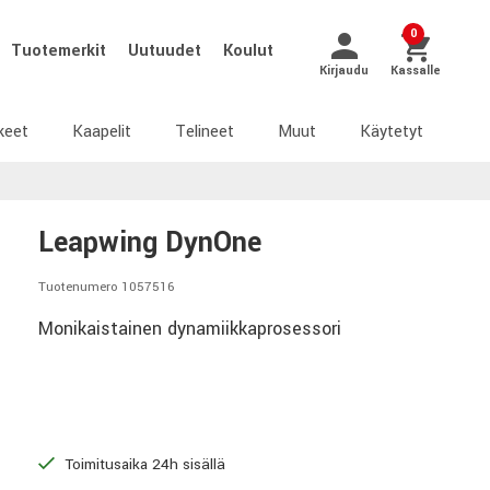
0
Tuotemerkit
Uutuudet
Koulut
Kirjaudu
Kassalle
keet
Kaapelit
Telineet
Muut
Käytetyt
Leapwing DynOne
Tuotenumero 1057516
Monikaistainen dynamiikkaprosessori
Toimitusaika 24h sisällä