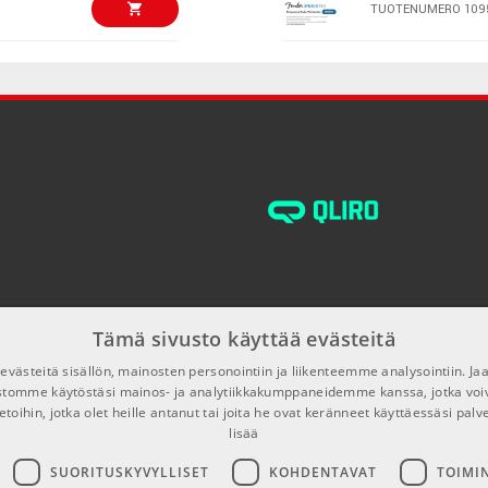
TUOTENUMERO 109
€199,00/kpl
Pace iLok 3 U
TUOTENUMERO 105
€146,00/kpl
ARTURIA Pure 
TUOTENUMERO 109
€171,00/kpl
IK Multimedia 
+ Tonex MAX B
TUOTENUMERO 108
Tämä sivusto käyttää evästeitä
€147,00/kpl
västeitä sisällön, mainosten personointiin ja liikenteemme analysointiin. 
FL Studio 20 S
ustomme käytöstäsi mainos- ja analytiikkakumppaneidemme kanssa, jotka voi
Download
etoihin, jotka olet heille antanut tai joita he ovat keränneet käyttäessäsi palv
TUOTENUMERO 105
lisää
€140,00/kpl
SUORITUSKYVYLLISET
KOHDENTAVAT
TOIMI
Pro Tools Stud