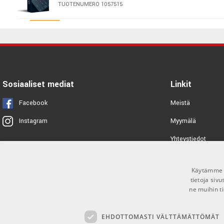
TUOTENUMERO 1057515
Strymon Big Sky Plugin
TUOTENUMERO 1078177
NoiseWorks DynAssist
Sosiaaliset mediat
Linkit
TUOTENUMERO 1089637
Facebook
Meistä
Fabfilter Pro-DS
Myymälä
Instagram
TUOTENUMERO 1043931
Yhteystiedot
Tuotemerkit
Apogee Clearmountain's Phases
Käytämme e
Toimitusehdot
TUOTENUMERO 1092215
tietoja siv
ne muihin ti
PSP Audioware VintageWarmer2
EHDOTTOMASTI VÄLTTÄMÄTTÖMÄT
TUOTENUMERO 1070362