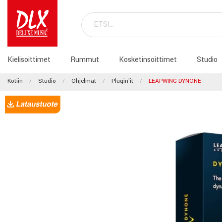
Kielisoittimet
Rummut
Kosketinsoittimet
Studio
Kotiin
Studio
Ohjelmat
Plugin'it
LEAPWING DYNONE