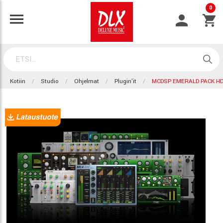
0
Kotiin
Studio
Ohjelmat
Plugin'it
MCDSP EMERALD PACK H