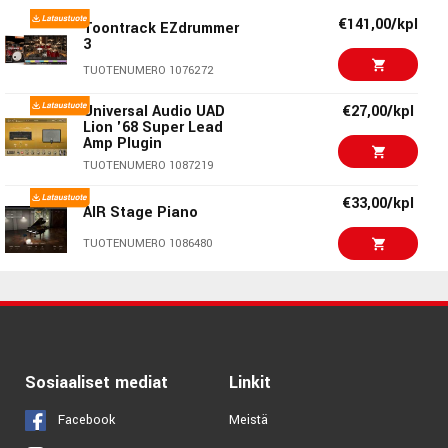
€141,00/kpl
TUOTENUMERO 1082166
Toontrack EZdrummer
3
€198,00/kpl
Eventide Ultra
TUOTENUMERO 1076272
Essentials Bundle
Universal Audio UAD
€27,00/kpl
TUOTENUMERO 1077299
Lion '68 Super Lead
Amp Plugin
€128,00/kpl
Universal Audio
TUOTENUMERO 1087219
Topline Vocal Suite
TUOTENUMERO 1087206
€33,00/kpl
AIR Stage Piano
€1865,00/kpl
McDSP Everything
TUOTENUMERO 1086480
Pack Native
TUOTENUMERO 1039497
€89,00
Fender Studio Pro 8
Upgrade
Universal Audio SSL
€111,00/kpl
TUOTENUMERO 1095971
4000 Series Console
Bundle
€123,00/kpl
Sosiaaliset mediat
Linkit
TUOTENUMERO 1087225
€86,00/kpl
ARTURIA Pure LoFi
Facebook
Meistä
TUOTENUMERO 1091836