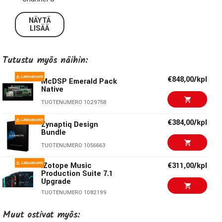
Channel G Compact
NÄYTÄ
CompressorBank
LISÄÄ
DE555
FilterBank
Tutustu myös näihin:
FutzBox
MC2000
€848,00/kpl
McDSP Emerald Pack
ML4000
Native
NF575
TUOTENUMERO 1029758
Revolver
€384,00/kpl
Zynaptiq Design
Bundle
TUOTENUMERO 1056663
iZotope Music
€311,00/kpl
Production Suite 7.1
Upgrade
TUOTENUMERO 1082199
€625,00/kpl
iZotope Music
Muut ostivat myös:
Production Suite 7.1