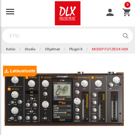
0
Kotiin
Studio
Ohjelmat
Plugin'it
MCDSP FUTZBOX HDX