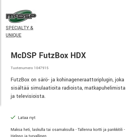
SPECIALTY &
UNIQUE
McDSP FutzBox HDX
Tuotenumero 1047915
FutzBox on särö- ja kohinageneraattoriplugin, joka
sisältää simulaatioita radioista, matkapuhelimista
ja televisioista.
Lataa nyt
Maksa heti, laskulla tai osamaksulla - Tallenna kortti ja pankkitili -
Helppo ja turvallinen