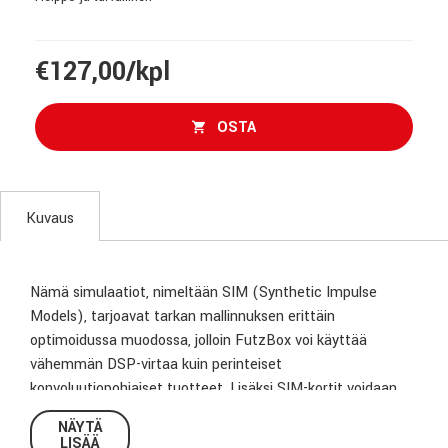
€127,00/kpl
OSTA
Kuvaus
Nämä simulaatiot, nimeltään SIM (Synthetic Impulse
Models), tarjoavat tarkan mallinnuksen erittäin
optimoidussa muodossa, jolloin FutzBox voi käyttää
vähemmän DSP-virtaa kuin perinteiset
konvoluutiopohjaiset tuotteet. Lisäksi SIM-kortit voidaan
skaalata reaaliajassa ja vaihtaa lennossa. SIM-äänikirjaston
NÄYTÄ
lisäksi FutzBox sisältää myös filtteröinnin ja EQ:n, särön,
LISÄÄ