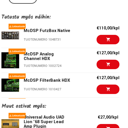
kohinanmuodostuksen ja gatet vaadittavan äänen
"tuhoamiseksi". Alkuperäinen ja vääristynyt ääni voidaan
Tutustu myös näihin:
sekoittaa reaaliajassa kohtauksen muutosten tai muiden
automaatiovaatimusten huomioon ottamiseksi.
€110,00/kpl
McDSP FutzBox Native
Ominaisuuksia
TUOTENUMERO 1048731
Synteettisten impulssimallien kirjasto (SIMs)
€127,00/kpl
McDSP Analog
Konfiguroitavat futz-efektit, mukaan lukien suodatus, EQ
Channel HDX
ja särö
TUOTENUMERO 1002724
Joustava noise-generaattori
Erittäin herkkä gate signaalin katkeamisvaikutuksiin
€127,00/kpl
McDSP FilterBank HDX
Double precision -prosessointi
TUOTENUMERO 1010427
Erittäin matala latenssi
Mono- ja stereoversiot
€153,00/kpl
HD v6: AAX DSP/Native, AU, VST
Muut ostivat myös:
McDSP ML4000 HDX
TUOTENUMERO 1010142
Universal Audio UAD
€27,00/kpl
Lion '68 Super Lead
Amp Plugin
€297,00/kpl