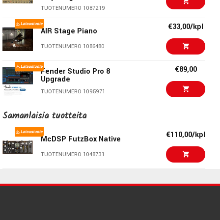
McDSP Classic Pack
HDX
TUOTENUMERO 1087219
TUOTENUMERO 1009308
€33,00/kpl
AIR Stage Piano
€127,00/kpl
McDSP 6020 Ultimate
TUOTENUMERO 1086480
EQ HDX
TUOTENUMERO 1039490
€89,00
Fender Studio Pro 8
Upgrade
€127,00/kpl
McDSP SPC2000 HDX
TUOTENUMERO 1095971
TUOTENUMERO 1039494
€56,00/kpl
Samanlaisia ​​tuotteita
Pace iLok 3 USB-A
€127,00/kpl
McDSP
TUOTENUMERO 1051464
€110,00/kpl
CompressorBank HDX
McDSP FutzBox Native
TUOTENUMERO 1002722
€123,00/kpl
TUOTENUMERO 1048731
€86,00/kpl
ARTURIA Pure LoFi
TUOTENUMERO 1091836
IK Multimedia
€151,00/pari
Amplitube 5 Max V2 +