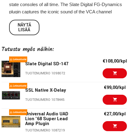
state consoles of all time. The Slate Digital FG-Dynamics
plugin captures the iconic sound of the VCA channel
dynamics section featured on countless hit albums from the
NÄYTÄ
1980s right up to today. FG-Dynamics packs a ton of power
LISÄÄ
into one easy-to-use package.
Features:
Tutustu myös näihin:
MIX IT UP
€108,00/kpl
Slate Digital SD-147
TUOTENUMERO 1098072
The mix knob is your new best friend. Rather than rely on a
simple fader, the mix knob allows for real-time parallel
€99,00/kpl
compression, meaning warmer tones and crispier drums.
SSL Native X-Delay
TUOTENUMERO 1078445
HEARING IS BELIEVING
Universal Audio UAD
€27,00/kpl
Unlike most compressors, FG-Dynamics adjusts your
Lion '68 Super Lead
makeup gain
automatically,
so you can hear the tiniest
Amp Plugin
changes in character with each adjustment.
TUOTENUMERO 1087219