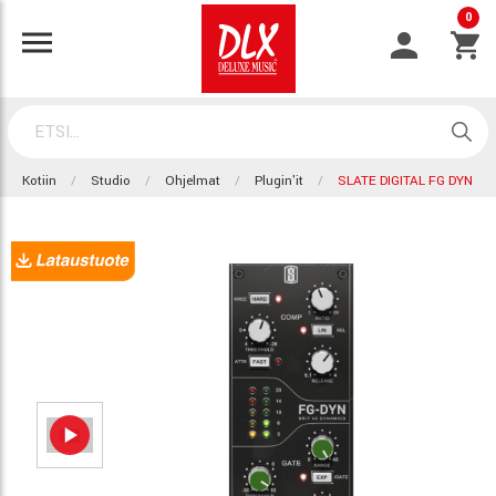
0
Kotiin
Studio
Ohjelmat
Plugin'it
SLATE DIGITAL FG DYN