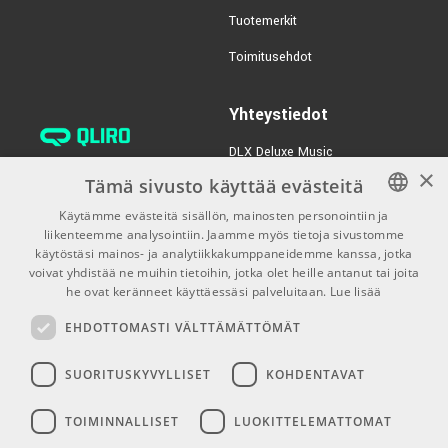
Tuotemerkit
€123,00/kpl
€86,00/kpl
ARTURIA Pure LoFi
Toimitusehdot
TUOTENUMERO 1091836
Yhteystiedot
DLX Deluxe Music
€56,00/kpl
Pace iLok 3 USB-A
verkkokaupan asiakaspalvelu:
×
Tämä sivusto käyttää evästeitä
tilaus@dlxmusic.fi
TUOTENUMERO 1051464
Käytämme evästeitä sisällön, mainosten personointiin ja
Puh: 0207 282240 (arkisin klo
liikenteemme analysointiin. Jaamme myös tietoja sivustomme
FINNISH
13-17)
käytöstäsi mainos- ja analytiikkakumppaneidemme kanssa, jotka
FINNISH
voivat yhdistää ne muihin tietoihin, jotka olet heille antanut tai joita
Puh: 0207 282250 (myymälä)
he ovat keränneet käyttäessäsi palveluitaan.
Lue lisää
ENGLISH
Hermannin Rantatie 10
EHDOTTOMASTI VÄLTTÄMÄTTÖMÄT
00580 Helsinki
Y-tunnus: 1983522-7
SUORITUSKYVYLLISET
KOHDENTAVAT
Myymälän aukioloajat:
TOIMINNALLISET
LUOKITTELEMATTOMAT
Ma-Pe 10-18