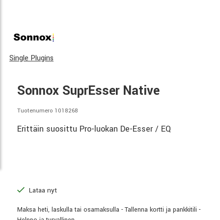
Single Plugins
Sonnox SuprEsser Native
Tuotenumero 1018268
Erittäin suosittu Pro-luokan De-Esser / EQ
Lataa nyt
Maksa heti, laskulla tai osamaksulla - Tallenna kortti ja pankkitili -
Helppo ja turvallinen