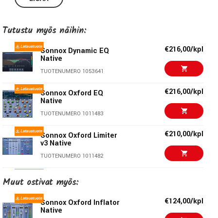
Tutustu myös näihin:
€216,00/kpl
Sonnox Dynamic EQ
Native
TUOTENUMERO 1053641
€216,00/kpl
Sonnox Oxford EQ
Native
TUOTENUMERO 1011483
€210,00/kpl
Sonnox Oxford Limiter
v3 Native
TUOTENUMERO 1011482
€216,00/kpl
Sonnox Oxford
Muut ostivat myös:
Dynamics Native
TUOTENUMERO 1011485
€124,00/kpl
Sonnox Oxford Inflator
Native