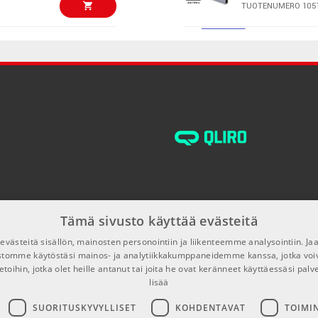
TUOTENUMERO 105
€26,10/kpl
ARTURIA Pure 
TUOTENUMERO 109
€49,00/kpl
FL Studio 20 S
Download
TUOTENUMERO 105
€99,00/kpl
IK Multimedia 
+ Tonex MAX B
TUOTENUMERO 108
Tämä sivusto käyttää evästeitä
€99,00/kpl
västeitä sisällön, mainosten personointiin ja liikenteemme analysointiin. 
Pro Tools Stud
ustomme käytöstäsi mainos- ja analytiikkakumppaneidemme kanssa, jotka voi
Electronic Cod
etoihin, jotka olet heille antanut tai joita he ovat keränneet käyttäessäsi palv
TUOTENUMERO 104
lisää
€99,00/kpl
SUORITUSKYVYLLISET
KOHDENTAVAT
TOIMI
IK Multimedia 