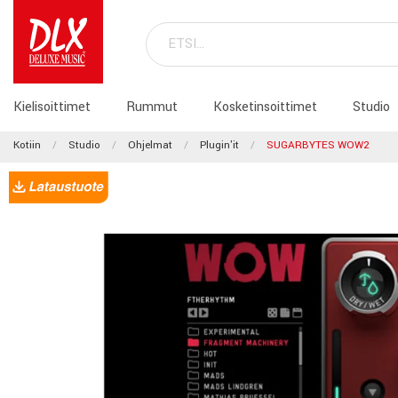
Kielisoittimet
Rummut
Kosketinsoittimet
Studio
Kotiin
Studio
Ohjelmat
Plugin'it
SUGARBYTES WOW2