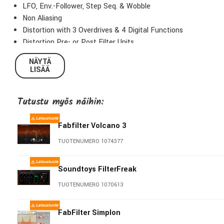
LFO, Env.-Follower, Step Seq. & Wobble
Non Aliasing
Distortion with 3 Overdrives & 4 Digital Functions
Distortion Pre- or Post Filter Units
Envelope Follower with Frequency Detection
NÄYTÄ
9 human vocal Sounds in Vowel Filter
LISÄÄ
Dynamic Oversampling across the board
Tutustu myös näihin:
Fabfilter Volcano 3
TUOTENUMERO 1074377
Soundtoys FilterFreak
TUOTENUMERO 1070613
FabFilter Simplon