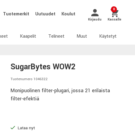
0
Tuotemerkit
Uutuudet
Koulut
Kirjaudu
Kassalle
keet
Kaapelit
Telineet
Muut
Käytetyt
SugarBytes WOW2
Tuotenumero 1046322
Monipuolinen filter-plugari, jossa 21 erilaista
filter-efektiä
Lataa nyt