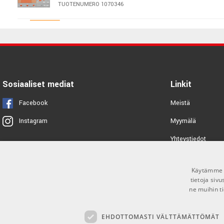
TUOTENUMERO 1070346
Fabfilter Micro
TUOTENUMERO 1070345
Slate Digital Storch Filter
Sosiaaliset mediat
Linkit
TUOTENUMERO 1081412
Facebook
Meistä
D16 Group Sigmund 2
Myymälä
Instagram
TUOTENUMERO 1072615
Yhteystiedot
Tuotemerkit
SSL Native X-Delay
Käytämme e
Toimitusehdot
TUOTENUMERO 1078445
tietoja siv
ne muihin ti
Soundtoys Devil-Loc Deluxe
EHDOTTOMASTI VÄLTTÄMÄTTÖMÄT
TUOTENUMERO 1031360