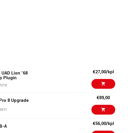
€27,00/kpl
o UAD Lion '68
p Plugin
7219
€89,00
Pro 8 Upgrade
5971
€56,00/kpl
SB-A