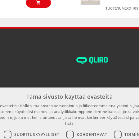
TUOTENUMERO 109
€38,60/kpl
FL Studio 20 S
Download
TUOTENUMERO 105
€38,60/kpl
IK Multimedia 
+ Tonex MAX B
TUOTENUMERO 108
€48,50/kpl
Pro Tools Stud
Electronic Cod
TUOTENUMERO 104
Tämä sivusto käyttää evästeitä
€38,60/kpl
västeitä sisällön, mainosten personointiin ja liikenteemme analysointiin. 
FL Studio Prod
ustomme käytöstäsi mainos- ja analytiikkakumppaneidemme kanssa, jotka voi
Download
etoihin, jotka olet heille antanut tai joita he ovat keränneet käyttäessäsi palv
TUOTENUMERO 105
lisää
€26,00/kpl
SUORITUSKYVYLLISET
KOHDENTAVAT
TOIMI
Staccato AI P