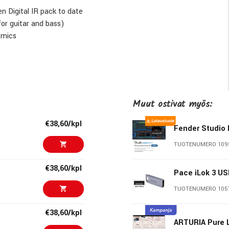
en Digital IR pack to date
or guitar and bass)
 mics
amic's century-old archive
 tones
Muut ostivat myös:
€38,60/kpl
Fender Studio 
TUOTENUMERO 109
€38,60/kpl
Pace iLok 3 U
TUOTENUMERO 105
€38,60/kpl
ARTURIA Pure 