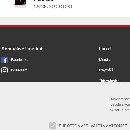
Chainsaw
TUOTENUMERO 1093404
Bogren Jens Bogren Signature IR
Pack: Downtuned
TUOTENUMERO 1093400
Bogren Digital Jakob Herrman
Signature IR Pack: The Heaviest
Sosiaaliset mediat
Linkit
Cab in the world
TUOTENUMERO 1093401
Facebook
Meistä
Myymälä
Instagram
Bogren IRDX Studio
Yhteystiedot
TUOTENUMERO 1097900
Tuotemerkit
Bogren Digital Tue Madsen
Käytämme e
Signature IR Pack
Toimitusehdot
tietoja siv
TUOTENUMERO 1093402
ne muihin ti
Bogren IRDX Core
EHDOTTOMASTI VÄLTTÄMÄTTÖMÄT