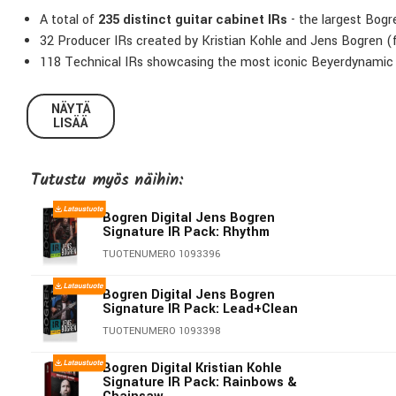
A total of
235 distinct guitar cabinet IRs
- the largest Bogr
32 Producer IRs created by Kristian Kohle and Jens Bogren (f
118 Technical IRs showcasing the most iconic Beyerdynamic
85 Historic IRs featuring vintage microphones from Beyerdyn
Perfect for adding unique character to modeler and amp sim
NÄYTÄ
LISÄÄ
Tutustu myös näihin:
Bogren Digital Jens Bogren
Signature IR Pack: Rhythm
TUOTENUMERO 1093396
Bogren Digital Jens Bogren
Signature IR Pack: Lead+Clean
TUOTENUMERO 1093398
Bogren Digital Kristian Kohle
Signature IR Pack: Rainbows &