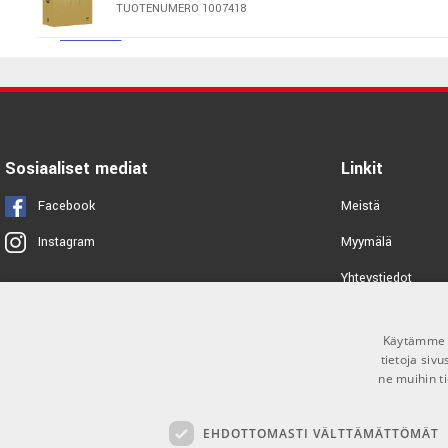
TUOTENUMERO 1007418
Yhteensopivuus:
AAX tai VST3 -yhteensopiva plugin-isäntä
Aktivointi:
iLok-tili ja internet-yhteys vaaditaan
Universal Audio Sound City
Studios
TUOTENUMERO 1082881
Waves Content Creator Audio
Toolkit
Sosiaaliset mediat
Linkit
TUOTENUMERO 1076299
Facebook
Meistä
Waves Masters Bundle
Myymälä
Instagram
TUOTENUMERO 1010335
Yhteystiedot
Tuotemerkit
Nectar 4 Elements
Käytämme e
Toimitusehdot
TUOTENUMERO 1082161
tietoja siv
ne muihin ti
SSL autoSeries Bundle
EHDOTTOMASTI VÄLTTÄMÄTTÖMÄT
TUOTENUMERO 1095636