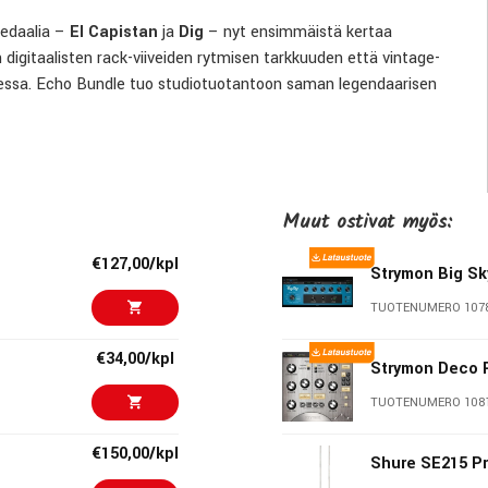
pedaalia –
El Capistan
ja
Dig
– nyt ensimmäistä kertaa
igitaalisten rack-viiveiden rytmisen tarkkuuden että vintage-
dessa. Echo Bundle tuo studiotuotantoon saman legendaarisen
Muut ostivat myös:
€127,00/kpl
Strymon Big Sk
ntä
TUOTENUMERO 107
€34,00/kpl
Strymon Deco 
TUOTENUMERO 108
€150,00/kpl
Shure SE215 P