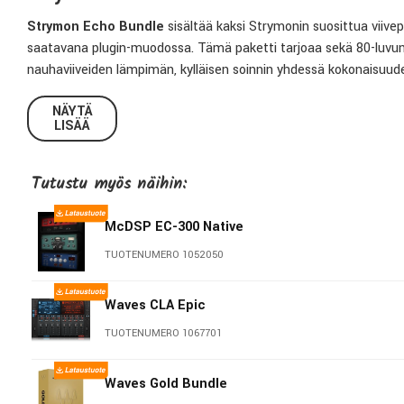
Strymon Echo Bundle
sisältää kaksi Strymonin suosittua viive
saatavana plugin-muodossa. Tämä paketti tarjoaa sekä 80-luvun d
nauhaviiveiden lämpimän, kylläisen soinnin yhdessä kokonaisuu
viivekarakterin, josta Strymon on tunnettu pedaalipuolella.
NÄYTÄ
LISÄÄ
Järjestelmävaatimukset
Mac
Tutustu myös näihin:
Käyttöjärjestelmä:
macOS Monterey 12.7 tai uudempi
Suoritin:
Intel® Core™ i5 tai Apple M1
McDSP EC-300 Native
Muisti:
8 Gt RAM
Yhteensopivuus:
AAX, AU tai VST3 -yhteensopiva plugin-isä
TUOTENUMERO 1052050
Aktivointi:
iLok-tili ja internet-yhteys vaaditaan
Waves CLA Epic
Windows
TUOTENUMERO 1067701
Käyttöjärjestelmä:
Windows 10
Suoritin:
Intel Core i5 tai AMD moniydinprosessori
Waves Gold Bundle
Muisti:
vähintään 8 Gt RAM