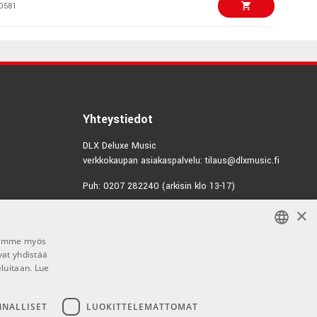
0581
€2599,00/kpl
emolo, Deep Ocean
7309
€2479,00/kpl
 Ultra II
 Texas Tea
Yhteystiedot
6037
DLX Deluxe Music
verkkokaupan asiakaspalvelu: tilaus@dlxmusic.fi
€299,00/kpl
Puh: 0207 282240 (arkisin klo 13-17)
2617
×
Puh: 0207 282250 (myymälä)
€10,10/kpl
Hermannin Rantatie 10
k panel
Jaamme myös
00580 Helsinki
5927
vat yhdistää
FINNISH
Y-tunnus: 1983522-7
eluitaan.
Lue
FINNISH
€99,00/kpl
ential
Myymälän aukioloajat:
ENGLISH
NNALLISET
LUOKITTELEMATTOMAT
5829