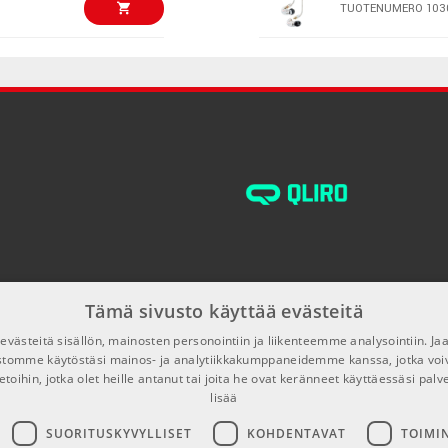
TUOTENUMERO 103
€85,00/kpl
Peavey HP2 Tr
TUOTENUMERO 106
€99,00/kpl
Fender American
Telecaster Eb
TUOTENUMERO 108
€69,00/kpl
ALTO BUSKER
TUOTENUMERO 108
Tämä sivusto käyttää evästeitä
€43,70/kpl
K&M 28210 Rac
västeitä sisällön, mainosten personointiin ja liikenteemme analysointiin. 
TUOTENUMERO 100
ustomme käytöstäsi mainos- ja analytiikkakumppaneidemme kanssa, jotka voi
etoihin, jotka olet heille antanut tai joita he ovat keränneet käyttäessäsi palv
lisää
€150,00/pak
Melodyne 5 Ess
SUORITUSKYVYLLISET
KOHDENTAVAT
TOIMI
TUOTENUMERO 106