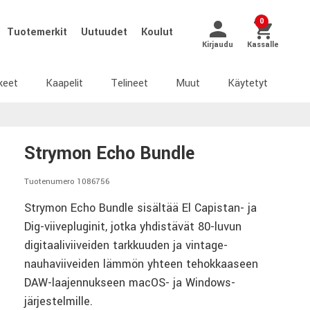
0
Tuotemerkit
Uutuudet
Koulut
Kirjaudu
Kassalle
keet
Kaapelit
Telineet
Muut
Käytetyt
Strymon Echo Bundle
Tuotenumero 1086756
Strymon Echo Bundle sisältää El Capistan- ja
Dig-viivepluginit, jotka yhdistävät 80-luvun
digitaaliviiveiden tarkkuuden ja vintage-
nauhaviiveiden lämmön yhteen tehokkaaseen
DAW-laajennukseen macOS- ja Windows-
järjestelmille.