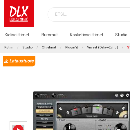
Kielisoittimet
Rummut
Kosketinsoittimet
Studio
Kotiin
Studio
Ohjelmat
Plugin'it
Viiveet (Delay-Echo)
S