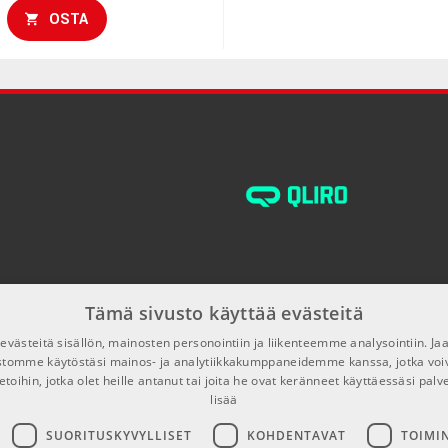
OSTA
Tämä sivusto käyttää evästeitä
västeitä sisällön, mainosten personointiin ja liikenteemme analysointiin. 
ustomme käytöstäsi mainos- ja analytiikkakumppaneidemme kanssa, jotka voi
etoihin, jotka olet heille antanut tai joita he ovat keränneet käyttäessäsi palv
lisää
SUORITUSKYVYLLISET
KOHDENTAVAT
TOIMI