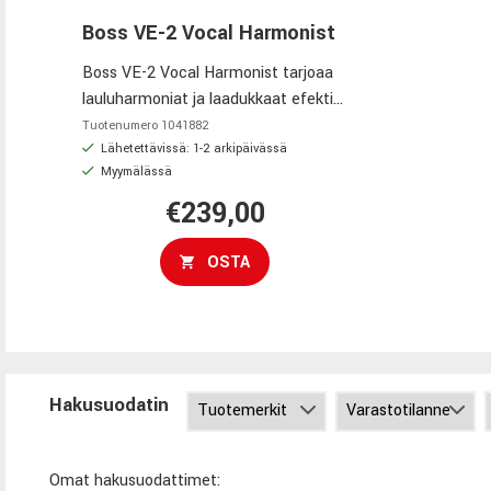
Boss VE-2 Vocal Harmonist
Boss VE-2 Vocal Harmonist tarjoaa
lauluharmoniat ja laadukkaat efektit
kompaktissa pedaalimuodossa,
Tuotenumero
1041882
täydellinen liveen ja studiossa.
Lähetettävissä: 1-2 arkipäivässä
Myymälässä
€239,00
OSTA
Hakusuodatin
Omat hakusuodattimet: