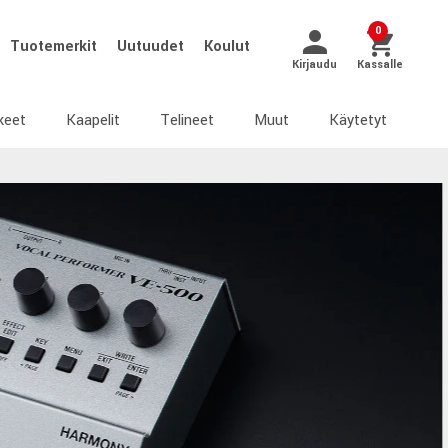
0
Tuotemerkit
Uutuudet
Koulut
Kirjaudu
Kassalle
keet
Kaapelit
Telineet
Muut
Käytetyt