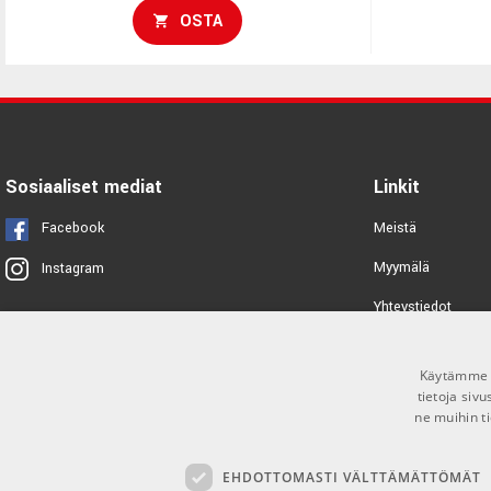
OSTA
Sosiaaliset mediat
Linkit
Facebook
Meistä
Myymälä
Instagram
Yhteystiedot
Tuotemerkit
Käytämme e
Toimitusehdot
tietoja siv
ne muihin ti
EHDOTTOMASTI VÄLTTÄMÄTTÖMÄT