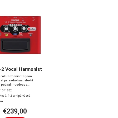
-2 Vocal Harmonist
cal Harmonist tarjoaa
t ja laadukkaat efektit
 pedaalimuodossa,...
 1041882
issä: 1-2 arkipäivässä
sä
€239,00