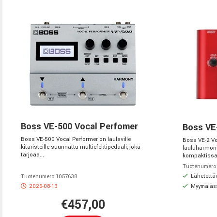
Boss VE-500 Vocal Perfomer
Boss VE
Boss VE-500 Vocal Performer on laulaville
Boss VE-2 Vo
kitaristeille suunnattu multiefektipedaali, joka
lauluharmonia
tarjoaa...
kompaktissa
Tuotenumero
Lähetettäv
Tuotenumero 1057638
2026-08-13
Myymäläs
€457,00