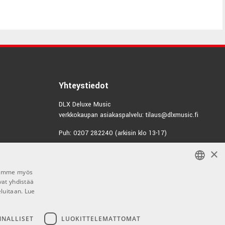
Yhteystiedot
DLX Deluxe Music
verkkokaupan asiakaspalvelu: tilaus@dlxmusic.fi
Puh: 0207 282240 (arkisin klo 13-17)
×
Puh: 0207 282250 (myymälä)
Hermannin Rantatie 10
Jaamme myös
00580 Helsinki
vat yhdistää
FINNISH
Y-tunnus: 1983522-7
eluitaan.
Lue
FINNISH
Myymälän aukioloajat:
ENGLISH
NNALLISET
LUOKITTELEMATTOMAT