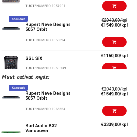
TUOTENUMERO 1057991
€2043,00/kpl
Rupert Neve Designs
€1549,00/kpl
5057 Orbit
TUOTENUMERO 1068824
€1150,00/kpl
SSL SiX
TUOTENUMERO 1059939
Muut ostivat myös:
€99,00/kpl
SSL Fusion Violet EQ
€2043,00/kpl
Rupert Neve Designs
€1549,00/kpl
TUOTENUMERO 1078433
5057 Orbit
€69,00/kpl
TUOTENUMERO 1068824
D16 Group Tekturon
TUOTENUMERO 1072614
€3339,00/kpl
Burl Audio B32
Vancouver
€298,00/kpl
ARTURIA Audiofuse-X8