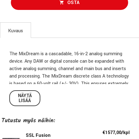
OSTA
Kuvaus
The MixDream is a cascadable, 16-in-2 analog summing
device. Any DAW or digital console can be expanded with
active analog summing, channel and main bus and inserts
and processing. The MixDream discrete class A technology
is based on a 60-volt rail (+/- 30V). This ensures extremely
high slew rates, low noise level of -97dBu (A-weighted, all
NÄYTÄ
channels active) and a dynamic range of over 125dB. Thus
LISÄÄ
the MixDream outperforms the technical level of the best
analog consoles.
Tutustu myös näihin:
€1577,00/kpl
SSL Fusion