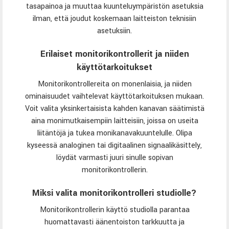
tasapainoa ja muuttaa kuunteluympäristön asetuksia
ilman, että joudut koskemaan laitteiston teknisiin
asetuksiin.
Erilaiset monitorikontrollerit ja niiden
käyttötarkoitukset
Monitorikontrollereita on monenlaisia, ja niiden
ominaisuudet vaihtelevat käyttötarkoituksen mukaan.
Voit valita yksinkertaisista kahden kanavan säätimistä
aina monimutkaisempiin laitteisiin, joissa on useita
liitäntöjä ja tukea monikanavakuuntelulle. Olipa
kyseessä analoginen tai digitaalinen signaalikäsittely,
löydät varmasti juuri sinulle sopivan
monitorikontrollerin.
Miksi valita monitorikontrolleri studiolle?
Monitorikontrollerin käyttö studiolla parantaa
huomattavasti äänentoiston tarkkuutta ja