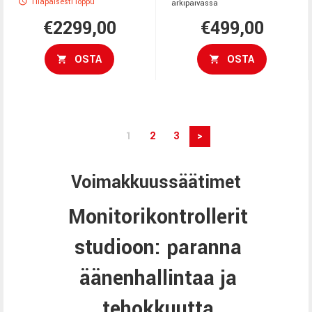
Tilapäisesti loppu
arkipäivässä
€2299,00
€499,00
OSTA
OSTA
1
2
3
>
Voimakkuussäätimet
Monitorikontrollerit
studioon: paranna
äänenhallintaa ja
tehokkuutta