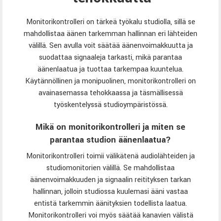
Monitorikontrolleri on tärkeä työkalu studiolla, sillä se
mahdollistaa äänen tarkemman hallinnan eri lähteiden
välillä. Sen avulla voit säätää äänenvoimakkuutta ja
suodattaa signaaleja tarkasti, mikä parantaa
äänenlaatua ja tuottaa tarkempaa kuuntelua.
Käytännöllinen ja monipuolinen, monitorikontrolleri on
avainasemassa tehokkaassa ja täsmällisessä
työskentelyssä studioympäristössä.
Mikä on monitorikontrolleri ja miten se
parantaa studion äänenlaatua?
Monitorikontrolleri toimii välikätenä audiolähteiden ja
studiomonitorien välillä. Se mahdollistaa
äänenvoimakkuuden ja signaalin reitityksen tarkan
hallinnan, jolloin studiossa kuulemasi ääni vastaa
entistä tarkemmin äänityksien todellista laatua.
Monitorikontrolleri voi myös säätää kanavien välistä