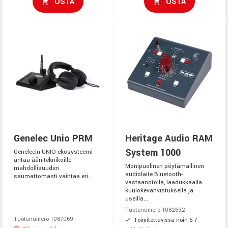
OSTA
OSTA
Genelec Unio PRM
Heritage Audio RAM
System 1000
Genelecin UNIO-ekosysteemi
antaa ääniteknikoille
Monipuolinen pöytämallinen
mahdollisuuden
audiolaite Bluetooth-
saumattomasti vaihtaa eri...
vastaanotolla, laadukkaalla
kuulokevahvistuksella ja
useilla...
Tuotenumero 1082632
Tuotenumero 1087069
Toimitettavissa noin 5-7