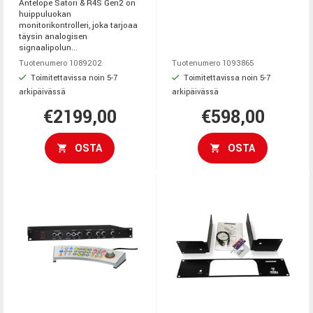
Antelope Satori & R4S Gen2 on
huippuluokan
monitorikontrolleri, joka tarjoaa
täysin analogisen
signaalipolun...
Tuotenumero 1089202
Tuotenumero 1093865
Toimitettavissa noin 5-7
Toimitettavissa noin 5-7
arkipäivässä
arkipäivässä
€2199,00
€598,00
OSTA
OSTA