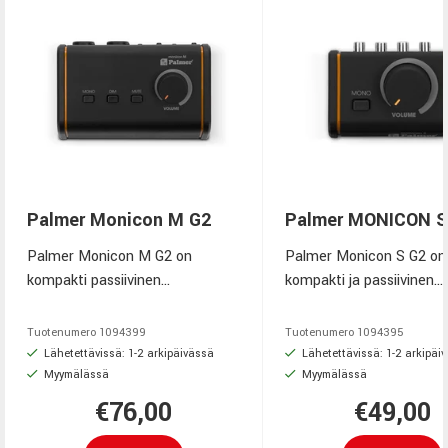
Palmer Monicon M G2
Palmer MONICON S
Palmer Monicon M G2 on
Palmer Monicon S G2 on
kompakti passiivinen
kompakti ja passiivinen
studiotason
äänenvoimakkuuden sää
äänenvoimakkuuden säädin
RCA-liitännöillä ja MONO
Tuotenumero
1094399
Tuotenumero
1094395
XLR/TRS- ja 3,5 mm -liitännöillä.
kytkimellä. Tarjoaa tarka
Lähetettävissä: 1-2 arkipäivässä
Lähetettävissä: 1-2 arkipäi
Se tarjoaa MONO-, DIM- ja
viiveettömän ja
Myymälässä
Myymälässä
MUTE-toiminnot sekä
värittämättömän äänen
€76,00
€49,00
viiveettömän analogisen
hallinnan studio- ja