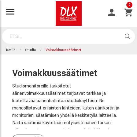
0
Kotiin
Studio
Voimakkuussäätimet
Voimakkuussäätimet
Studiomonitoreille tarkoitetut
äänenvoimakkuussäätimet tarjoavat tarkkaa ja
luotettavaa äänenhallintaa studiokäyttöön. Ne
mahdollistavat erilaisten lähteiden, kuten äänikortin ja
monitorien, säätämisen yhdellä keskitetyllä laitteella.
Näitä säätimiä käytetään erityisesti äänen tarkan
miksauksen ja seurannan helpottamiseksi. Ne voivat