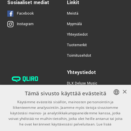
Sosiaaliset mediat
Linkit
Facebook
Meistä
Myymälä
Instagram
Yhteystiedot
Tuotemerkit
Toimitusehdot
Yhteystiedot
DLX Deluxe Music
×
verkkokaupan asiakaspalvelu:
Tämä sivusto käyttää evästeitä
tilaus@dlxmusic.fi
Käytämme evästeitä sisällön, mainosten personointiin ja
Puh: 0207 282240 (arkisin klo
liikenteemme analysointiin. Jaamme myös tietoja sivustomme
FINNISH
13-17)
käytöstäsi mainos- ja analytiikkakumppaneidemme kanssa, jotka
FINNISH
voivat yhdistää ne muihin tietoihin, jotka olet heille antanut tai joita
Puh: 0207 282250 (myymälä)
he ovat keränneet käyttäessäsi palveluitaan.
Lue lisää
ENGLISH
Hermannin Rantatie 10