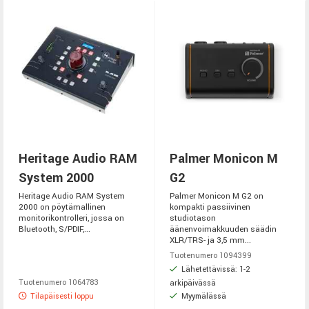
Heritage Audio RAM
Palmer Monicon M
System 2000
G2
Heritage Audio RAM System
Palmer Monicon M G2 on
2000 on pöytämallinen
kompakti passiivinen
monitorikontrolleri, jossa on
studiotason
Bluetooth, S/PDIF,...
äänenvoimakkuuden säädin
XLR/TRS- ja 3,5 mm...
Tuotenumero 1094399
Lähetettävissä: 1-2
Tuotenumero 1064783
arkipäivässä
Tilapäisesti loppu
Myymälässä