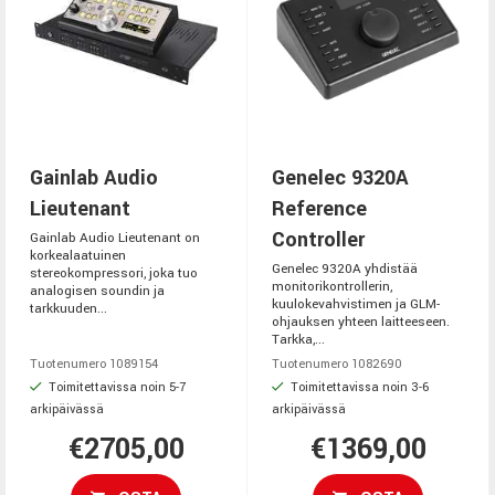
Gainlab Audio
Genelec 9320A
Lieutenant
Reference
Controller
Gainlab Audio Lieutenant on
korkealaatuinen
Genelec 9320A yhdistää
stereokompressori, joka tuo
monitorikontrollerin,
analogisen soundin ja
kuulokevahvistimen ja GLM-
tarkkuuden...
ohjauksen yhteen laitteeseen.
Tarkka,...
Tuotenumero 1089154
Tuotenumero 1082690
Toimitettavissa noin 5-7
Toimitettavissa noin 3-6
arkipäivässä
arkipäivässä
€2705,00
€1369,00