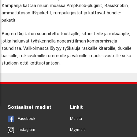
Kampanja kattaa muun muassa AmpKnob-pluginit, BassKnobin,
ammattitason IR-paketit, rumpukirjastot ja kattavat bundle-
paketit.
Bogren Digital on suunniteltu tuottajille, kitaristeille ja miksaajille,
jotka haluavat työskennellä nopeasti ilman kompromisseja
soundissa. Valikoimasta löytyy työkaluja raskaille kitaroille, tiukalle
bassolle, miksivalmiille rummuille ja valmiille impulssivasteille sekä
studioon että kotituotantoon.
Sosiaaliset mediat
Linkit
Facebook
Meistä
Myymälä
Instagram