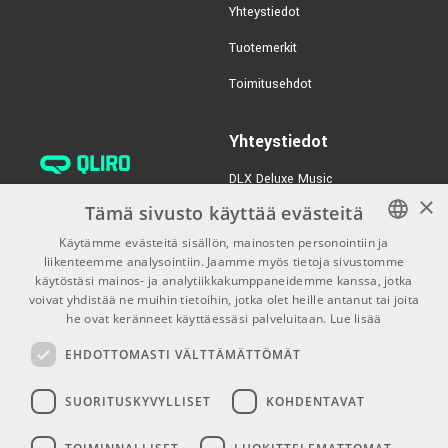
Yhteystiedot
Tuotemerkit
Toimitusehdot
Yhteystiedot
DLX Deluxe Music
×
verkkokaupan asiakaspalvelu:
Tämä sivusto käyttää evästeitä
tilaus@dlxmusic.fi
Käytämme evästeitä sisällön, mainosten personointiin ja
Puh: 0207 282240 (arkisin klo
liikenteemme analysointiin. Jaamme myös tietoja sivustomme
FINNISH
13-17)
käytöstäsi mainos- ja analytiikkakumppaneidemme kanssa, jotka
FINNISH
voivat yhdistää ne muihin tietoihin, jotka olet heille antanut tai joita
Puh: 0207 282250 (myymälä)
he ovat keränneet käyttäessäsi palveluitaan.
Lue lisää
ENGLISH
Hermannin Rantatie 10
EHDOTTOMASTI VÄLTTÄMÄTTÖMÄT
00580 Helsinki
Y-tunnus: 1983522-7
SUORITUSKYVYLLISET
KOHDENTAVAT
Myymälän aukioloajat: