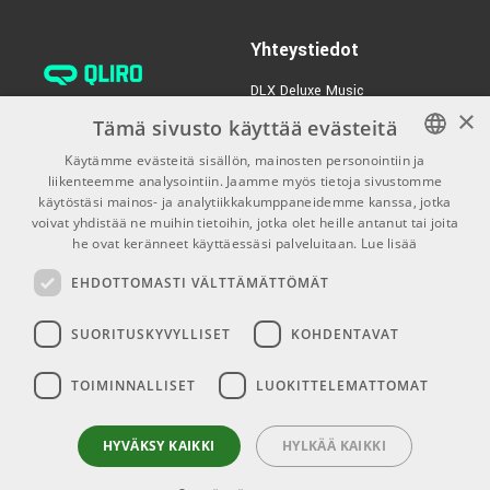
Yhteystiedot
DLX Deluxe Music
×
verkkokaupan asiakaspalvelu:
Tämä sivusto käyttää evästeitä
tilaus@dlxmusic.fi
Käytämme evästeitä sisällön, mainosten personointiin ja
Puh: 0207 282240 (arkisin klo
liikenteemme analysointiin. Jaamme myös tietoja sivustomme
FINNISH
13-17)
käytöstäsi mainos- ja analytiikkakumppaneidemme kanssa, jotka
FINNISH
voivat yhdistää ne muihin tietoihin, jotka olet heille antanut tai joita
Puh: 0207 282250 (myymälä)
he ovat keränneet käyttäessäsi palveluitaan.
Lue lisää
ENGLISH
Hermannin Rantatie 10
EHDOTTOMASTI VÄLTTÄMÄTTÖMÄT
00580 Helsinki
Y-tunnus: 1983522-7
SUORITUSKYVYLLISET
KOHDENTAVAT
Myymälän aukioloajat:
TOIMINNALLISET
LUOKITTELEMATTOMAT
Ma-Pe 10-18
La 10-15
HYVÄKSY KAIKKI
HYLKÄÄ KAIKKI