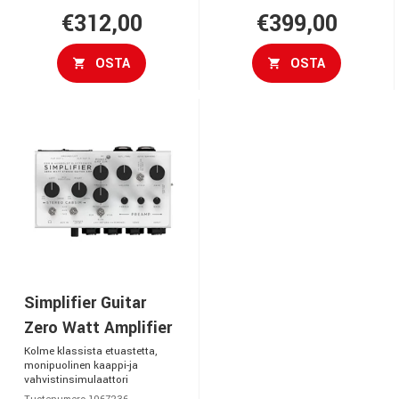
€312,00
€399,00
OSTA
OSTA
Simplifier Guitar
Zero Watt Amplifier
Kolme klassista etuastetta,
monipuolinen kaappi-ja
vahvistinsimulaattori