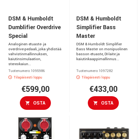
DSM & Humboldt
DSM & Humboldt
Dumblifier Overdrive
Simplifier Bass
Special
Master
Analoginen etuaste- ja
DSM & Humboldt Simplifier
overdrive-pedaali, joka yhdistää
Bass Master on monipuolinen
vahvistinmallinnuksen,
basson etuaste, DI-laite ja
kaiutinsimulaation,
kaiutinkaappimallinnus...
stereokaiun...
Tuotenumero 1095986
Tuotenumero 1097282
Tilapäisesti loppu
Tilapäisesti loppu
€599,00
€433,00
OSTA
OSTA