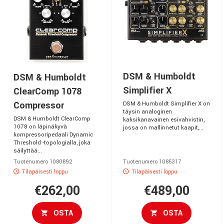
DSM & Humboldt
DSM & Humboldt
Simplifier X
ClearComp 1078
Compressor
DSM & Humboldt Simplifier X on
täysin analoginen
DSM & Humboldt ClearComp
kaksikanavainen esivahvistin,
1078 on läpinäkyvä
jossa on mallinnetut kaapit,...
kompressoripedaali Dynamic
Threshold -topologialla, joka
säilyttää...
Tuotenumero 1080892
Tuotenumero 1085317
Tilapäisesti loppu
Tilapäisesti loppu
€262,00
€489,00
OSTA
OSTA