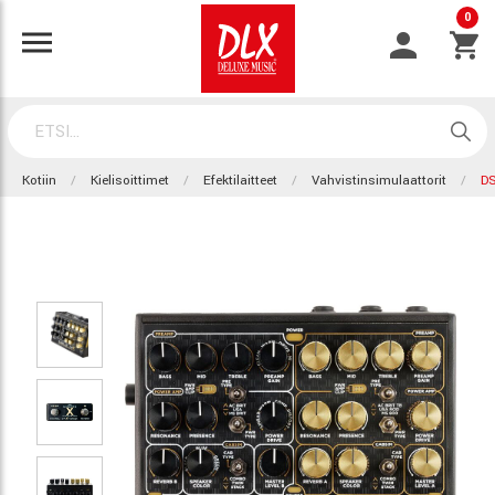
0
Kotiin
Kielisoittimet
Efektilaitteet
Vahvistinsimulaattorit
DS