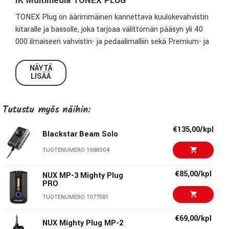
IK Multimedia TONEX PLUG
TONEX Plug on äärimmäinen kannettava kuulokevahvistin
kitaralle ja bassolle, joka tarjoaa välittömän pääsyn yli 40
000 ilmaiseen vahvistin- ja pedaalimalliin sekä Premium- ja
Signature-kokoelmiin. IK:n palkitun AI Machine Modeling™ -
teknologian ansiosta TONEX Plug tarjoaa saman
NÄYTÄ
LISÄÄ
studiotasoisen soundin kuin TONEX Pedal ja TONEX ONE
tyylikkäässä, taskukokoisessa muodossa.
Tutustu myös näihin:
Sisäänrakennetun Bluetoothin ja mukana tulevan TONEX
Control -sovelluksen (iOS/Android) avulla käyttäjät voivat
€135,00/kpl
Blackstar Beam Solo
harjoitella tai soittaa missä tahansa, suoratoistaa ääntä
sekä selata ja muokata presettejä sovelluksessa, ja sitten
TUOTENUMERO 1088304
ladata ne langattomasti TONEX Plug -laitteeseen.
€85,00/kpl
NUX MP-3 Mighty Plug
PRO
TONEX Plug – yleiskatsaus
TUOTENUMERO 1077581
Kuulokevahvistin kitaralle ja bassolle, jossa AI Machine
€69,00/kpl
Modeling™ -teknologia
NUX Mighty Plug MP-2