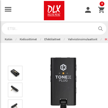
0
Kotiin
Kielisoittimet
Efektilaitteet
Vahvistinsimulaattorit
IK