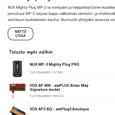
NUX Mighty Plug MP-2 on kompakti ja helppokäyttöinen kuulokevahv
perustuva MP-2 tarjoaa laajan valikoiman vahvistin- ja efektimalle
soitteluun kuulokkeiden kautta. Bluetooth-yhteyden ansiosta voi
striimata musiikkia ja soittaa mukana.
NÄYTÄ
LISÄÄ
Monipuoliset vahvistin- ja efektimallit
NUX MP-2 sisältää 13 erilaista vahvistinmallia, jotka on toteute
Tutustu myös näihin:
erilaista efektiä, 12 kaiutinmallinnosta ja 7 akustista kitaraa mal
soittoosi sopivat soundit.
NUX MP-3 Mighty Plug PRO
Kompakti ja käytännöllinen
TUOTENUMERO 1077581
Kääntyvän plugiliittimen ansiosta MP-2 sopii kaikkiin kitaroihin ei
ion-akulla, joka tarjoaa noin 3 tunnin soittoajan yhdellä latauks
VOX AP-BM - amPLUG Brian May
Signature model
soveltuu erinomaisesti matkakäyttöön, kotisoittoon tai lämmitte
TUOTENUMERO 1080316
Liitännät ja ohjaus
VOX AP3-BQ - amPlug3 Boutique
Bluetoothin lisäksi MP-2 voidaan liittää tietokoneeseen Micro-B U