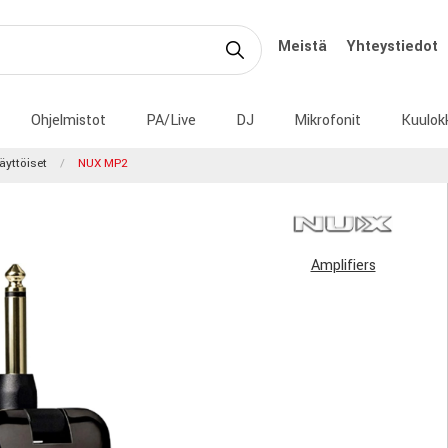
Meistä
Yhteystiedot
Ohjelmistot
PA/Live
DJ
Mikrofonit
Kuulok
äyttöiset
NUX MP2
Amplifiers