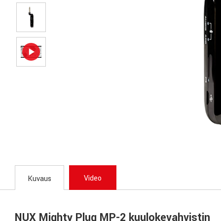
Video
Kuvaus
NUX Mighty Plug MP-2 kuulokevahvistin