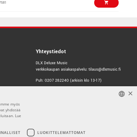
7581
€115,00/kpl
ini
4145
€91,00/kpl
3 Bluetooth
Yhteystiedot
9829
DLX Deluxe Music
verkkokaupan asiakaspalvelu: tilaus@dlxmusic.fi
€49,10/kpl
ug2 FLY - Guitar
Puh: 0207 282240 (arkisin klo 13-17)
8927
×
Puh: 0207 282250 (myymälä)
€44,70/kpl
Hermannin Rantatie 10
Micro Stack
Jaamme myös
00580 Helsinki
1137
vat yhdistää
FINNISH
Y-tunnus: 1983522-7
eluitaan.
Lue
FINNISH
€79,00/kpl
3 Vintage
Myymälän aukioloajat:
ENGLISH
NNALLISET
LUOKITTELEMATTOMAT
8818