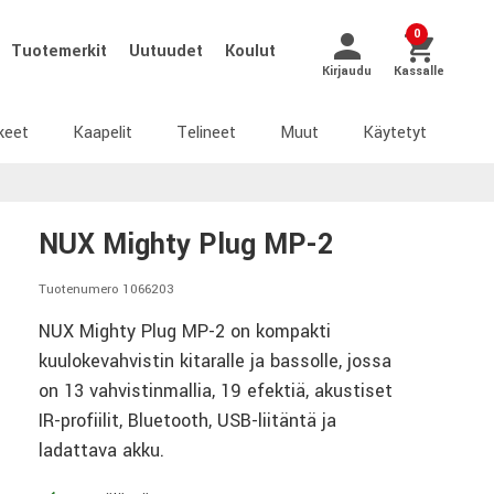
0
Tuotemerkit
Uutuudet
Koulut
Kirjaudu
Kassalle
keet
Kaapelit
Telineet
Muut
Käytetyt
NUX Mighty Plug MP-2
Tuotenumero 1066203
NUX Mighty Plug MP-2 on kompakti
kuulokevahvistin kitaralle ja bassolle, jossa
on 13 vahvistinmallia, 19 efektiä, akustiset
IR-profiilit, Bluetooth, USB-liitäntä ja
ladattava akku.