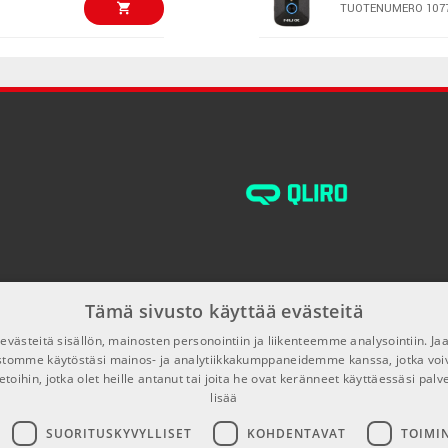
t täyden hallinnan vahvistin- ja efektiasetuksiin.
TUOTENUMERO 107
€159,00/kpl
Boss Katana M
TUOTENUMERO 105
€166,00/kpl
Blackstar FLY 
TUOTENUMERO 105
€105,00/kpl
Blackstar amPl
TUOTENUMERO 107
Tämä sivusto käyttää evästeitä
€211,00/kpl
Marshall MS4 
västeitä sisällön, mainosten personointiin ja liikenteemme analysointiin. 
TUOTENUMERO 100
ustomme käytöstäsi mainos- ja analytiikkakumppaneidemme kanssa, jotka voi
etoihin, jotka olet heille antanut tai joita he ovat keränneet käyttäessäsi palv
lisää
€1549,00/kpl
Blackstar FLY 
SUORITUSKYVYLLISET
KOHDENTAVAT
TOIMI
TUOTENUMERO 107