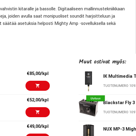
istin kitaralle ja bassolle. Digitaaliseen mallinnustekniikkaan
ja, joiden avulla saat monipuoliset soundit harjoitteluun ja
t säätää asetuksia helposti Mighty Amp -sovelluksella sekä
ttu TSAC-HD White Box -algoritmilla. Lisäksi käytössäsi on 19
Muut ostivat myös:
lintavaa IR-profiilia. Näiden avulla voit luoda juuri omaan
€85,00/kpl
IK Multimedia
TUOTENUMERO 109
kä häiritse tremolo-tallojen käyttöä. Laite toimii ladattavalla Li-
ella. Kompaktin kokonsa ansiosta se kulkee helposti mukana ja
€52,00/kpl
Blackstar Fly 3
lyyn.
TUOTENUMERO 109
€49,00/kpl
NUX MP-3 Migh
SB -kaapelilla, jolloin se toimii myös audiolaitteena