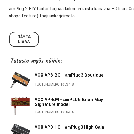
amPlug 2 FLY Guitar tarjoaa kolme erilaista kanavaa – Clean, C
shape feature) taajuuskorjaimella.
Jopa 17 tuntia yhtäjaksoista soittoa kahdella AAA paristolla. a
jälkeen.
NÄYTÄ
LISÄÄ
amPlug 2 Fly Guitar
Kanavat: Clean, Crunch & Lead
Tutustu myös näihin:
Efektit: 3x Reverb, 3x Delay & 3x Modulation
Tap Tempo: Kyllä (Efekteille)
VOX AP3-BQ - amPlug3 Boutique
Liitännät: Kitara (In), Aux (In), Kuuloke/Linelähtö
TUOTENUMERO 1083718
Säätimet: Gain, ISF, Volume, Effects/Tap Tempo
Taitettava plugi
VOX AP-BM - amPLUG Brian May
Virta: AAA Batteries
Signature model
Mitat: 86 x 31 x 80 mm
TUOTENUMERO 1080316
Paino: 40g
VOX AP3-HG - amPlug3 High Gain