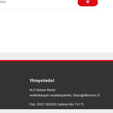
5525
€49,00/kpl
amPlug3 AC30
3716
€115,00/kpl
ini
4145
€52,00/kpl
mPLUG Brian May
el
0316
€49,00/kpl
Yhteystiedot
amPlug3 High Gain
DLX Deluxe Music
3719
verkkokaupan asiakaspalvelu: tilaus@dlxmusic.fi
€85,00/kpl
ty Plug PRO
Puh: 0207 282240 (arkisin klo 13-17)
7581