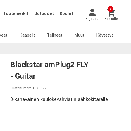
0
Tuotemerkit
Uutuudet
Koulut
Kirjaudu
Kassalle
keet
Kaapelit
Telineet
Muut
Käytetyt
Blackstar amPlug2 FLY
- Guitar
Tuotenumero 1078927
3-kanavainen kuulokevahvistin sähkökitaralle