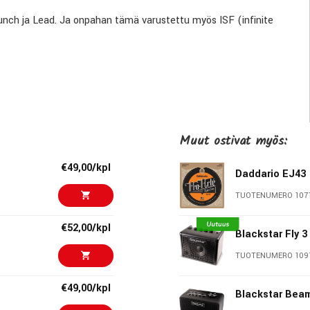
runch ja Lead. Ja onpahan tämä varustettu myös ISF (infinite
mPlug 2 sammuu 30 minuutin jälkeen kun viimeisen signaalin
Muut ostivat myös:
€49,00/kpl
Daddario EJ43
TUOTENUMERO 107
€52,00/kpl
Blackstar Fly 3
TUOTENUMERO 109
€49,00/kpl
Blackstar Beam