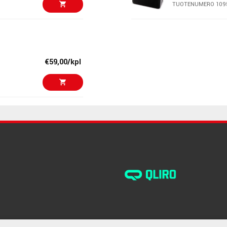
TUOTENUMERO 109
€69,00/kpl
VOX AP3-AC - 
TUOTENUMERO 108
€59,00/kpl
€49,00/kpl
Boss Katana M
TUOTENUMERO 105
€49,00/kpl
VOX AP-BM - a
Signature mod
TUOTENUMERO 108
€74,00/kpl
VOX AP3-HG - 
TUOTENUMERO 108
€49,00/kpl
NUX MP-3 Migh
TUOTENUMERO 107