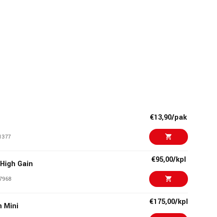
€13,90/pak
1377
€95,00/kpl
 High Gain
7968
€175,00/kpl
 Mini