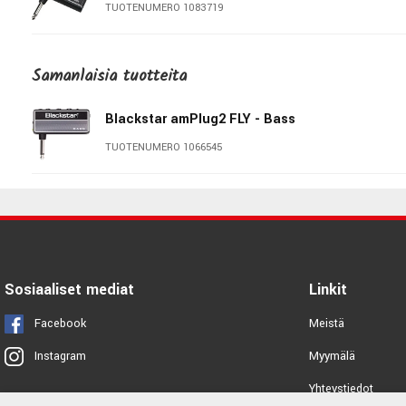
TUOTENUMERO 1083719
NUX Mighty Plug MP-2
Samanlaisia ​​tuotteita
TUOTENUMERO 1066203
Blackstar amPlug2 FLY - Bass
VOX AP3-AC - amPlug3 AC30
TUOTENUMERO 1066545
TUOTENUMERO 1083716
VOX AP3-US - amPlug3 US Silver
TUOTENUMERO 1083722
Sosiaaliset mediat
Linkit
Blackstar FLY 3
Facebook
Meistä
TUOTENUMERO 1059835
Myymälä
Instagram
VOX AP3-BA - amPlug3 Bass
Yhteystiedot
TUOTENUMERO 1083717