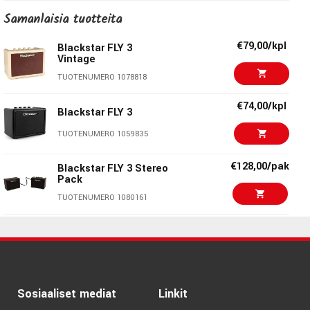
TUOTENUMERO 1066098
Samanlaisia ​​tuotteita
€79,00/kpl
Blackstar FLY 3
€79,00/kpl
Blackstar FLY 3
Vintage
Vintage
TUOTENUMERO 1078818
TUOTENUMERO 1078818
€39,00/kpl
Marshall MS2 Micro
€74,00/kpl
Amp
Blackstar FLY 3
TUOTENUMERO 1005955
TUOTENUMERO 1059835
€44,70/kpl
Marshall MS4 Micro
€128,00/pak
Blackstar FLY 3 Stereo
Stack
Pack
TUOTENUMERO 1001137
TUOTENUMERO 1080161
€129,00
Blackstar FLY 3
Vintage Stereo Pack
TUOTENUMERO 1080163
€116,00/kpl
Blackstar FLY 3
Sosiaaliset mediat
Linkit
Bluetooth Charge