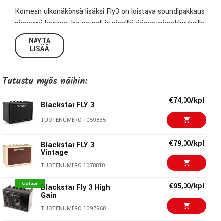
Komean ulkonäkönsä lisäksi Fly3 on loistava soundipakkaus
pienessä koossa. Iso soundi jo pienillä äänenvoimakkuuksilla.
NÄYTÄ
Kevyt ja kompakti
LISÄÄ
Isokokoinen kitaravahvistin ahdistaa?
TheTämä kätevä combo on varustettu delay-efektillä, sekä
Tutustu myös näihin:
Blackstarin patentoimalla ISF-ekvalisaattorilla.
€74,00/kpl
Blackstar FLY 3
Kuuntele musiikkia Bluetooth-yhteyden avulla
TUOTENUMERO 1059835
Sisäänrakennetun MP3/LINE IN -liittimen tai Bluetooth-
toiminnon ansiosta FLY 3:a voidaan käyttää puhelimen,
€79,00/kpl
Blackstar FLY 3
MP3-soittimen, kannettavan tietokoneen, tabletin jne.
Vintage
kanssa kannettavina kaiuttimina suosikkikappaleidesi
TUOTENUMERO 1078818
toistamiseen.
€95,00/kpl
Blackstar Fly 3 High
Ominaisuudet:
Gain
Kanavat: Clean & amp; Overdrive
TUOTENUMERO 1097968