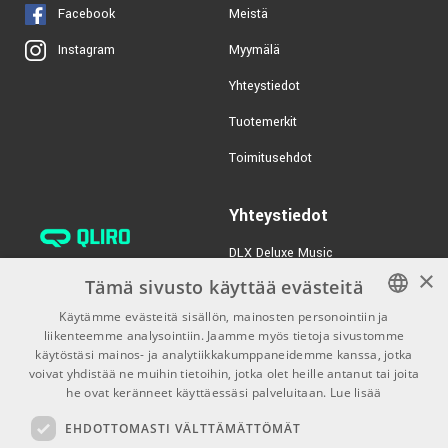
TUOTENUMERO 1080039
Facebook
Meistä
Myymälä
Instagram
Yhteystiedot
Tuotemerkit
Toimitusehdot
Yhteystiedot
DLX Deluxe Music
×
verkkokaupan asiakaspalvelu:
Tämä sivusto käyttää evästeitä
tilaus@dlxmusic.fi
Käytämme evästeitä sisällön, mainosten personointiin ja
Puh: 0207 282240 (arkisin klo
liikenteemme analysointiin. Jaamme myös tietoja sivustomme
FINNISH
13-17)
käytöstäsi mainos- ja analytiikkakumppaneidemme kanssa, jotka
FINNISH
voivat yhdistää ne muihin tietoihin, jotka olet heille antanut tai joita
Puh: 0207 282250 (myymälä)
he ovat keränneet käyttäessäsi palveluitaan.
Lue lisää
ENGLISH
Hermannin Rantatie 10
EHDOTTOMASTI VÄLTTÄMÄTTÖMÄT
00580 Helsinki