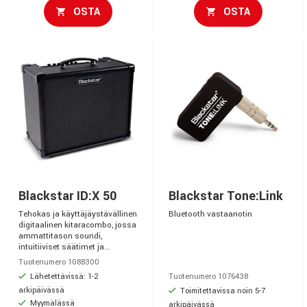
OSTA
OSTA
Blackstar ID:X 50
Blackstar Tone:Link
Tehokas ja käyttäjäystävällinen
Bluetooth vastaanotin
digitaalinen kitaracombo, jossa
ammattitason soundi,
intuitiiviset säätimet ja...
Tuotenumero 1088300
Lähetettävissä: 1-2
Tuotenumero 1076438
arkipäivässä
Toimitettavissa noin 5-7
Myymälässä
arkipäivässä