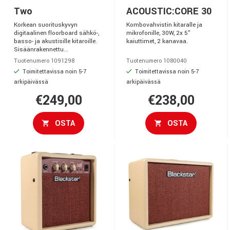
Two
ACOUSTIC:CORE 30
Korkean suorituskyvyn
Kombovahvistin kitaralle ja
digitaalinen floorboard sähkö-,
mikrofonille, 30W, 2x 5"
basso- ja akustisille kitaroille.
kaiuttimet, 2 kanavaa.
Sisäänrakennettu...
Tuotenumero 1091298
Tuotenumero 1080040
Toimitettavissa noin 5-7
Toimitettavissa noin 5-7
arkipäivässä
arkipäivässä
€249,00
€238,00
OSTA
OSTA