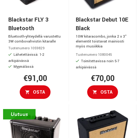
Blackstar FLY 3
Blackstar Debut 10E
Bluetooth
Black
Bluetooth-yhteydellä varustettu
10W kitaracombo, jonka 2 x 3"
3W combovahvistin kitaralle
elementit toistavat mainiosti
myös musiikkia
Tuotenumero 1059829
Lähetettävissä: 1-2
Tuotenumero 1080045
arkipäivässä
Toimitettavissa noin 5-7
Myymälässä
arkipäivässä
€91,00
€70,00
OSTA
OSTA