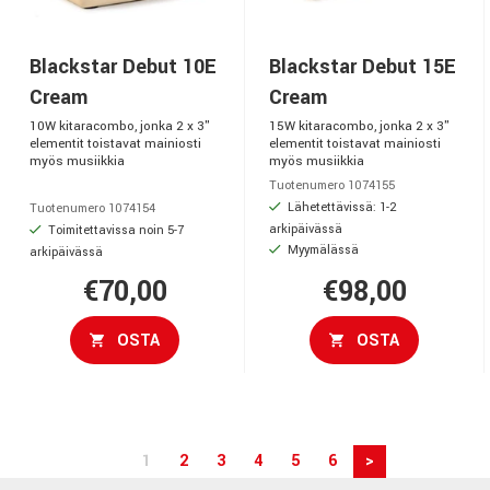
Blackstar Debut 10E
Blackstar Debut 15E
Cream
Cream
10W kitaracombo, jonka 2 x 3"
15W kitaracombo, jonka 2 x 3"
elementit toistavat mainiosti
elementit toistavat mainiosti
myös musiikkia
myös musiikkia
Tuotenumero 1074155
Lähetettävissä: 1-2
Tuotenumero 1074154
arkipäivässä
Toimitettavissa noin 5-7
Myymälässä
arkipäivässä
€70,00
€98,00
OSTA
OSTA
1
2
3
4
5
6
>