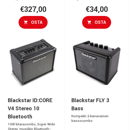
€327,00
€34,00
OSTA
OSTA
Blackstar ID:CORE
Blackstar FLY 3
V4 Stereo 10
Bass
Bluetooth
Kompakti 2-kanavainen
bassocombo
10W kitaracombo, Super Wide
Stereo, musiikin Bluetooth -