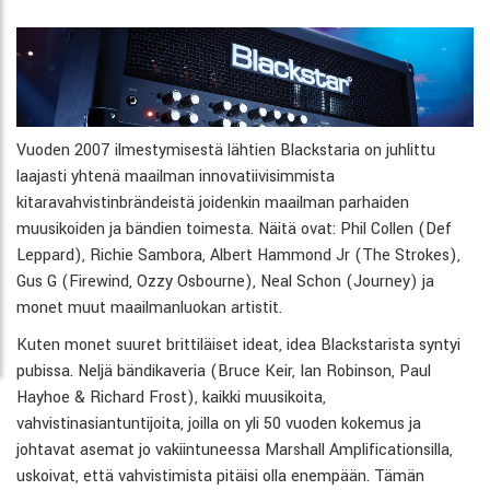
Vuoden 2007 ilmestymisestä lähtien Blackstaria on juhlittu
laajasti yhtenä maailman innovatiivisimmista
kitaravahvistinbrändeistä joidenkin maailman parhaiden
muusikoiden ja bändien toimesta. Näitä ovat: Phil Collen (Def
Leppard), Richie Sambora, Albert Hammond Jr (The Strokes),
Gus G (Firewind, Ozzy Osbourne), Neal Schon (Journey) ja
monet muut maailmanluokan artistit.
Kuten monet suuret brittiläiset ideat, idea Blackstarista syntyi
pubissa. Neljä bändikaveria (Bruce Keir, Ian Robinson, Paul
Hayhoe & Richard Frost), kaikki muusikoita,
vahvistinasiantuntijoita, joilla on yli 50 vuoden kokemus ja
johtavat asemat jo vakiintuneessa Marshall Amplificationsilla,
uskoivat, että vahvistimista pitäisi olla enempään. Tämän