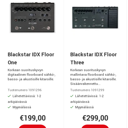
Blackstar IDX Floor
Blackstar IDX Floor
One
Three
Korkean suorituskyvyn
Korkean suorituskyvyn
digitaalinen floorboard sähkö-,
mallintava floorboard sähkö-,
basso- ja akustisille kitaroille.
basso- ja akustisille kitaroille.
Sisäänrakennettu...
Tuotenumero 1091296
Tuotenumero 1091299
Lähetettävissä: 1-2
Lähetettävissä: 1-2
arkipäivässä
arkipäivässä
Myymälässä
Myymälässä
€199,00
€299,00