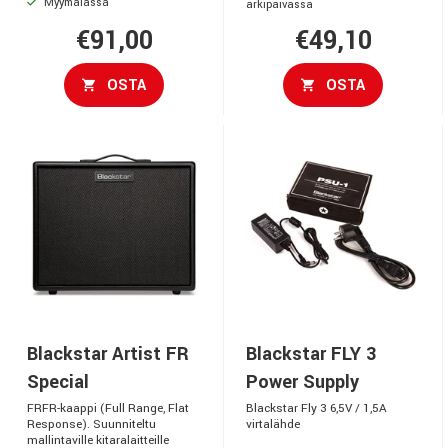
Myymälässä
arkipäivässä
€91,00
€49,10
OSTA
OSTA
Blackstar Artist FR
Blackstar FLY 3
Special
Power Supply
FRFR-kaappi (Full Range, Flat
Blackstar Fly 3 6,5V / 1,5A
Response). Suunniteltu
virtalähde
mallintaville kitaralaitteille