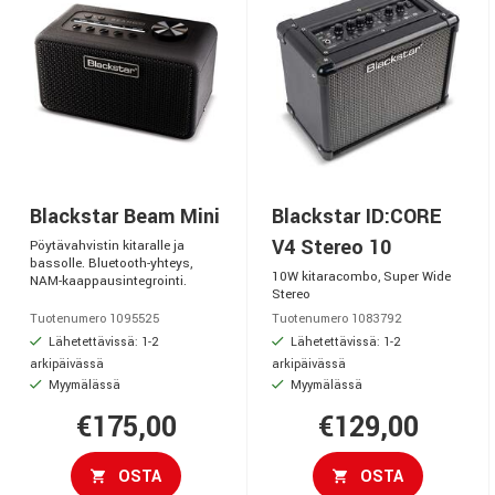
Blackstar Beam Mini
Blackstar ID:CORE
V4 Stereo 10
Pöytävahvistin kitaralle ja
bassolle. Bluetooth-yhteys,
10W kitaracombo, Super Wide
NAM-kaappausintegrointi.
Stereo
Tuotenumero 1095525
Tuotenumero 1083792
Lähetettävissä: 1-2
Lähetettävissä: 1-2
arkipäivässä
arkipäivässä
Myymälässä
Myymälässä
€175,00
€129,00
OSTA
OSTA