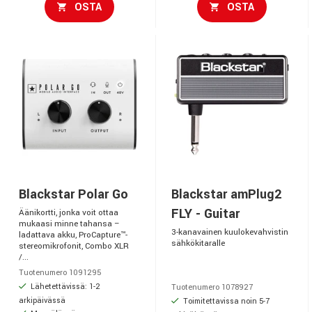
OSTA
OSTA
Blackstar Polar Go
Blackstar amPlug2
FLY - Guitar
Äänikortti, jonka voit ottaa
mukaasi minne tahansa –
3-kanavainen kuulokevahvistin
ladattava akku, ProCapture™-
sähkökitaralle
stereomikrofonit, Combo XLR
/...
Tuotenumero 1091295
Lähetettävissä: 1-2
Tuotenumero 1078927
arkipäivässä
Toimitettavissa noin 5-7