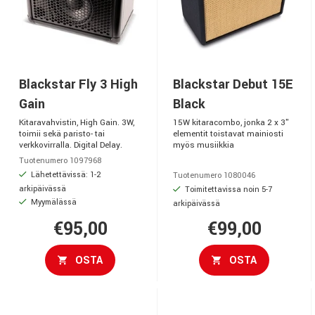
Blackstar Fly 3 High
Blackstar Debut 15E
Gain
Black
Kitaravahvistin, High Gain. 3W,
15W kitaracombo, jonka 2 x 3"
toimii sekä paristo- tai
elementit toistavat mainiosti
verkkovirralla. Digital Delay.
myös musiikkia
Tuotenumero 1097968
Lähetettävissä: 1-2
Tuotenumero 1080046
arkipäivässä
Toimitettavissa noin 5-7
Myymälässä
arkipäivässä
€95,00
€99,00
OSTA
OSTA