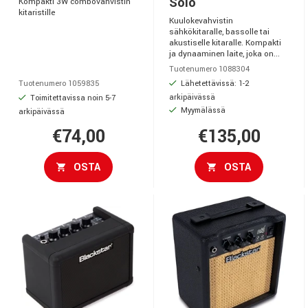
Solo
Kompakti 3W combovahvistin
kitaristille
Kuulokevahvistin
sähkökitaralle, bassolle tai
akustiselle kitaralle. Kompakti
ja dynaaminen laite, joka on...
Tuotenumero 1088304
Lähetettävissä: 1-2
Tuotenumero 1059835
arkipäivässä
Toimitettavissa noin 5-7
Myymälässä
arkipäivässä
€74,00
€135,00
OSTA
OSTA