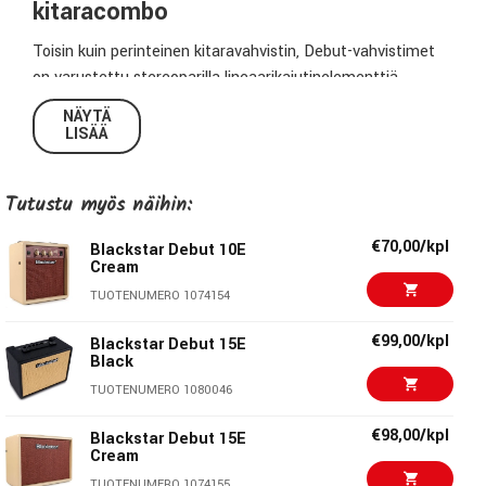
kitaracombo
Toisin kuin perinteinen kitaravahvistin, Debut-vahvistimet
on varustettu stereoparilla lineaarikaiutinelementtiä.
Tämän vuoksi Debut toimii hyvin myös musiikin kuunteluun.
NÄYTÄ
LISÄÄ
Blackstar Debut 10E
10 W
Tutustu myös näihin:
2 x 3" kaiutinelementti
2 kanavaa (Clean & Overdrive)
€70,00/kpl
Blackstar Debut 10E
Helppokäyttöinen ISF ekvalisaattori
Cream
Delay-efekti Time-säädöllä
TUOTENUMERO 1074154
Kaiutinsimuloitu Line out/kuulokelähtö
€99,00/kpl
Linjatuloliitin esim. älypuhelimelle
Blackstar Debut 15E
Black
252mm x 216mm x 142mm
TUOTENUMERO 1080046
3 kg
€98,00/kpl
Blackstar Debut 15E
Cream
TUOTENUMERO 1074155