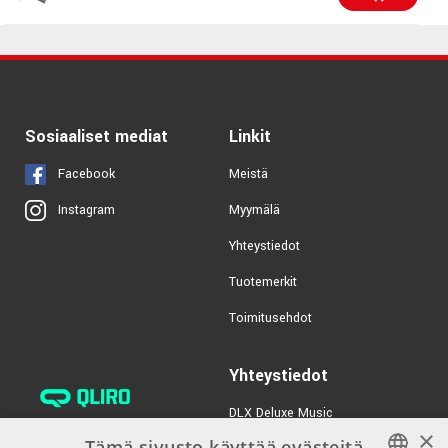
Combo
TUOTENUMERO 1055459
€139,00/kpl
Laney Lionhart
Ministack Bluetooth
TUOTENUMERO 1091266
Sosiaaliset mediat
Linkit
€1390,00/kpl
Fender 68 Custom
Facebook
Meistä
Princeton Reverb
Myymälä
Instagram
TUOTENUMERO 1039819
Yhteystiedot
€249,00/kpl
VOX VX50-GTV Electric
Guitar Combo Amplifie
Tuotemerkit
TUOTENUMERO 1059150
Toimitusehdot
Yhteystiedot
DLX Deluxe Music
×
verkkokaupan asiakaspalvelu:
Tämä sivusto käyttää evästeitä