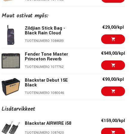
€129,00/kpl
Blackstar ID:CORE V4
Muut ostivat myös:
Stereo 10
TUOTENUMERO 1083792
€29,00/kpl
Zildjian Stick Bag -
Black Rain Cloud
€146,00/kpl
Marshall MG15GFX
TUOTENUMERO 1084689
Combo
TUOTENUMERO 1055460
€949,00/kpl
Fender Tone Master
Princeton Reverb
€153,00/kpl
VOX VX15-GT Guitar
TUOTENUMERO 1077762
Combo Amplifier
TUOTENUMERO 1059149
€99,00/kpl
Blackstar Debut 15E
Black
€189,00/kpl
Blackstar ID:CORE V4
TUOTENUMERO 1080046
Stereo 10 Bluetooth
TUOTENUMERO 1087415
€129,00/kpl
Blackstar ID:CORE V4
Lisätarvikkeet
Stereo 10
€179,00/kpl
Marshall MG30GFX
TUOTENUMERO 1083792
€159,00/kpl
Combo
Blackstar AIRWIRE i58
TUOTENUMERO 1055683
€81,00/kpl
Marshall MG10G
TUOTENUMERO 1087420