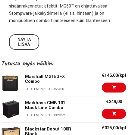
sisäänrakennetut efektit. MG50™ on ohjattavaissa
Stompware-jalkakytkimellä (ei sis. hintaan) ja on
monipuolinen combo tilanteeseen kuin tilanteeseen.
Teho: 50w
NÄYTÄ
Lähtöliitännät: 1 x 3.5mm kuulokelähtö
LISÄÄ
Tuloliitännät: 1 x 6,3mm instrumenttitulo, 2 x 3.5mm
Aux in
Tutustu myös näihin:
Säätimet: Gain, clean/crunch-valitsin, bass, OD1/OD2-
valitsin, middle, treble, reverb, volume, tuner, tap, store, FX
€146,00/kpl
Marshall MG15GFX
select, master volume
Combo
Efektit: Reverb, phaser, flanger, delay, chorus
TUOTENUMERO 1055460
Efektilenkki: Send/Return
Kaiutinelementti: 1x12"
€249,00
Markbass CMB 101
Elementin tyyppi: Custom speaker (8Ω, 50w)
Black Line Combo
Impedanssi: 8Ω
TUOTENUMERO 1092352
Jalkakytkin: PEDL-90010 sis. hintaan, PEDL-90008
myydään erikseen
€325,00/kpl
Blackstar Debut 100R
Black