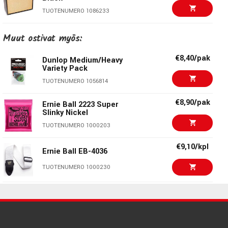
Paino: 16,6 kg
Mitat: 520mm x 505mm x 280mm
TUOTENUMERO 1086233
(leveys/korkeus/syvyys)
€328,00/kpl
Blackstar Debut 100R
Muut ostivat myös:
Cream
TUOTENUMERO 1086232
€8,40/pak
Dunlop Medium/Heavy
Variety Pack
€309,00/kpl
Marshall DSL1CR
TUOTENUMERO 1056814
Combo
TUOTENUMERO 1055618
€8,90/pak
Ernie Ball 2223 Super
Slinky Nickel
€279,00/kpl
Laney LA30D Acoustic
TUOTENUMERO 1000203
Combo
TUOTENUMERO 1091259
€9,10/kpl
Ernie Ball EB-4036
€229,00/kpl
Peavey Vypyr-X1 Guitar
TUOTENUMERO 1000230
combo
TUOTENUMERO 1073787
€179,00/kpl
Marshall MG30GFX
Combo
€329,00
Peavey Decade Too
TUOTENUMERO 1055683
Josh Homme Combo