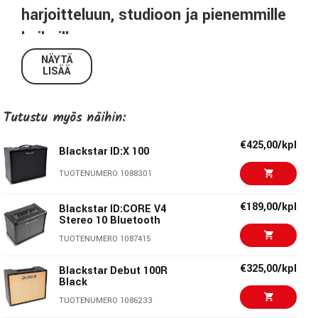
harjoitteluun, studioon ja pienemmille
keikoille
NÄYTÄ
Blackstar ID:X – Digivahvistin putkituntumalla,
LISÄÄ
hands-on -kontrollilla ja CabRig™-tekniikalla
Studioluokan soundi. Suora hallinta. Täysi joustavuus.
Tutustu myös näihin:
50 watin combo tehonalennuksella, USB-C:llä ja
kuulokelähdöllä.
€425,00/kpl
Blackstar ID:X 100
Blackstar ID:X 50 on uuden sukupolven DSP-mallintava
TUOTENUMERO 1088301
kitaravahvistin, suunniteltu kitaristeille, jotka vaativat
ammattitason soundia, helppoa käyttöä ja moderneja
€189,00/kpl
Blackstar ID:CORE V4
Stereo 10 Bluetooth
liitäntöjä – ilman monimutkaisia valikoita tai sovelluksia.
TUOTENUMERO 1087415
Perustuu Blackstarin palkittuihin ID:Series-, Silverline- ja
€325,00/kpl
Blackstar Debut 100R
AMPED-teknologioihin, yhdistäen voimakkaan soundin
Black
intuitiivisiin säätimiin ja siroon kokoon. OLED-näyttö antaa
TUOTENUMERO 1086233
nopean pääsyn patchien, efektien ja asetusten hallintaan –