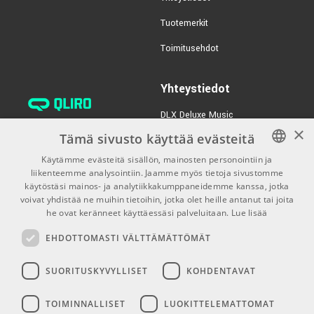
Tutkia aktiivista online-yhteisöä muiden kitaristien
kanssa
Tuotemerkit
Liitännät kotiin, studioon ja soittamisen iloon
Toimitusehdot
USB-C äänitykseen
¼” Line Out ja kuulokelähtö
Yhteystiedot
3,5 mm AUX-sisääntulo
Efektilenkki ulkoisille pedaaleille
DLX Deluxe Music
Tehonalennus: 50W / 10W / 1W
×
verkkokaupan asiakaspalvelu:
Tämä sivusto käyttää evästeitä
Yhteenveto – ID:X 50
tilaus@dlxmusic.fi
Käytämme evästeitä sisällön, mainosten personointiin ja
50 wattia Class D
Puh: 0207 282240 (arkisin klo
liikenteemme analysointiin. Jaamme myös tietoja sivustomme
FINNISH
1x12"
13-17)
käytöstäsi mainos- ja analytiikkakumppaneidemme kanssa, jotka
ANTHEM 50 12" Custom -kaiutin
FINNISH
voivat yhdistää ne muihin tietoihin, jotka olet heille antanut tai joita
Kuusi vahvistintyyppiä
Puh: 0207 282250 (myymälä)
he ovat keränneet käyttäessäsi palveluitaan.
Lue lisää
99 patch-muistia
ENGLISH
Hermannin Rantatie 10
CabRig™ ja In The Room™
EHDOTTOMASTI VÄLTTÄMÄTTÖMÄT
00580 Helsinki
USB-C ja kuulokelähtö
Y-tunnus: 1983522-7
Kevyt, kannettava ja tehokas
SUORITUSKYVYLLISET
KOHDENTAVAT
ID:X 50 – kitaristeille, jotka haluavat ammattitason
Myymälän aukioloajat:
soundin kompaktissa koossa.
TOIMINNALLISET
LUOKITTELEMATTOMAT