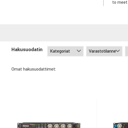
to meet 
Hakusuodatin
Omat hakusuodattimet: