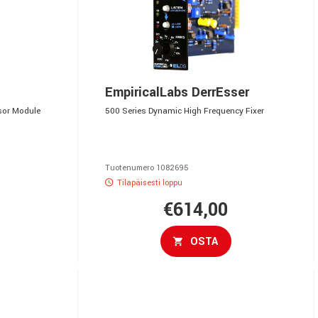
EmpiricalLabs DerrEsser
sor Module
500 Series Dynamic High Frequency Fixer
Tuotenumero 1082695
Tilapäisesti loppu
€614,00
OSTA