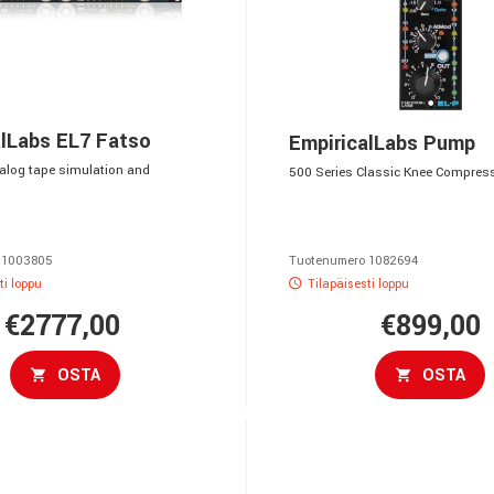
alLabs EL7 Fatso
EmpiricalLabs Pump
alog tape simulation and
500 Series Classic Knee Compres
 1003805
Tuotenumero 1082694
ti loppu
Tilapäisesti loppu
€2777,00
€899,00
OSTA
OSTA