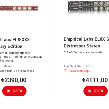
Empirical Labs EL8X-
alLabs EL8-XXX
Distressor Stereo
ary Edition
EL8X-S Distressor stereosetti
lamalli legendaarisesta
a, jossa Triad Pultec -muuntajat,
likoima ja...
 1096052
Tuotenumero 1014270
vissa noin 5-7 arkipäivässä
Tilapäisesti loppu
€2390,00
€4111,00
OSTA
OSTA