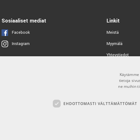
Sosiaaliset mediat
Linkit
Facebook
Meistä
Myymälä
Instagram
Yhteystiedot
Tuotemerkit
Käytämme e
Toimitusehdot
tietoja siv
ne muihin ti
EHDOTTOMASTI VÄLTTÄMÄTTÖMÄT