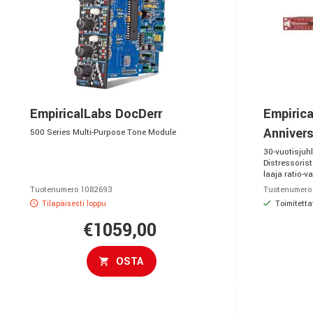
EmpiricalLabs DocDerr
Empiric
Annivers
500 Series Multi-Purpose Tone Module
30-vuotisjuh
Distressorist
laaja ratio-va
Tuotenumero 1082693
Tuotenumero
Tilapäisesti loppu
Toimitetta
€1059,00
OSTA