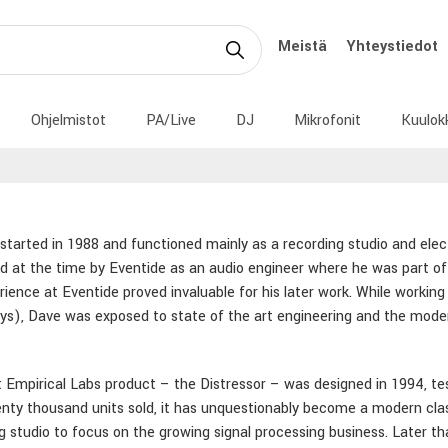
Meistä
Yhteystiedot
Ohjelmistot
PA/Live
DJ
Mikrofonit
Kuulok
started in 1988 and functioned mainly as a recording studio and elec
 at the time by Eventide as an audio engineer where he was part o
rience at Eventide proved invaluable for his later work. While work
s), Dave was exposed to state of the art engineering and the modern
t Empirical Labs product – the Distressor – was designed in 1994, tes
nty thousand units sold, it has unquestionably become a modern class
g studio to focus on the growing signal processing business. Later th