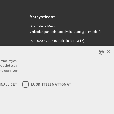
Yhteystiedot
DLX Deluxe Music
verkkokaupan asiakaspalvelu: tilaus@dlxmusic.fi
Puh: 0207 282240 (arkisin klo 13-17)
×
Puh: 0207 282250 (myymälä)
Hermannin Rantatie 10
00580 Helsinki
Jaamme myös
vat yhdistää
FINNISH
Y-tunnus: 1983522-7
eluitaan.
Lue
FINNISH
Myymälän aukioloajat:
ENGLISH
NNALLISET
LUOKITTELEMATTOMAT
Ma-Pe 10-18
La 10-15