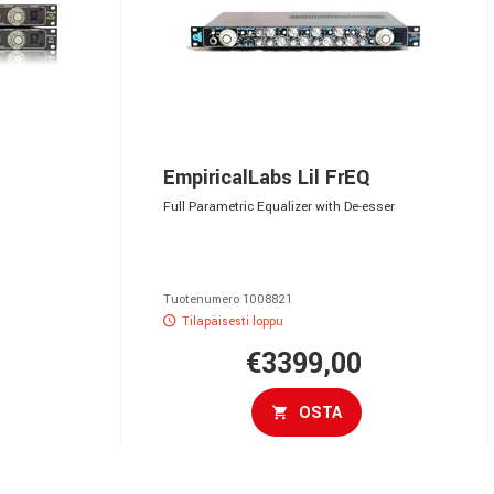
S
EmpiricalLabs Lil FrEQ
Full Parametric Equalizer with De-esser
Tuotenumero 1008821
Tilapäisesti loppu
€3399,00
OSTA