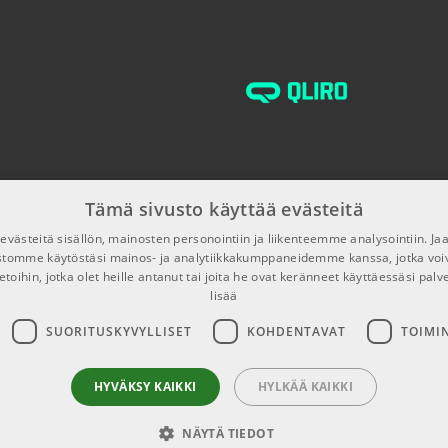
Tämä sivusto käyttää evästeitä
västeitä sisällön, mainosten personointiin ja liikenteemme analysointiin. 
ustomme käytöstäsi mainos- ja analytiikkakumppaneidemme kanssa, jotka voi
etoihin, jotka olet heille antanut tai joita he ovat keränneet käyttäessäsi palv
lisää
SUORITUSKYVYLLISET
KOHDENTAVAT
TOIMI
HYVÄKSY KAIKKI
HYLKÄÄ KAIKKI
NÄYTÄ TIEDOT