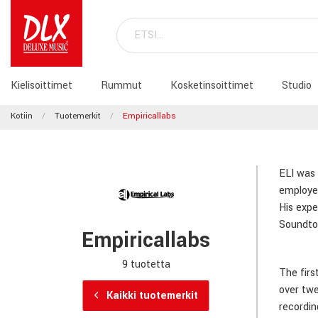
Kielisoittimet
Rummut
Kosketinsoittimet
Studio
Kotiin
Tuotemerkit
Empiricallabs
ELI was 
employed
His expe
Soundtoy
Empiricallabs
9 tuotetta
The firs
over twe
Kaikki tuotemerkit
recordin