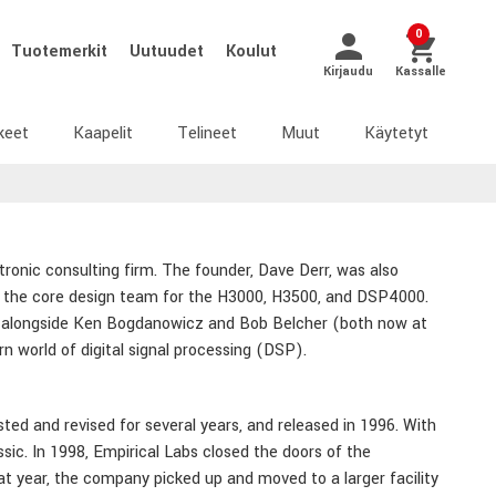
0
Tuotemerkit
Uutuudet
Koulut
Kirjaudu
Kassalle
keet
Kaapelit
Telineet
Muut
Käytetyt
tronic consulting firm. The founder, Dave Derr, was also
f the core design team for the H3000, H3500, and DSP4000.
ing alongside Ken Bogdanowicz and Bob Belcher (both now at
 world of digital signal processing (DSP).
ted and revised for several years, and released in 1996. With
ic. In 1998, Empirical Labs closed the doors of the
at year, the company picked up and moved to a larger facility