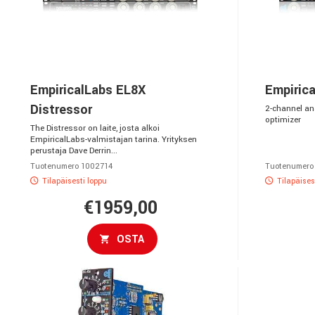
EmpiricalLabs EL8X
Empiric
Distressor
2-channel an
optimizer
The Distressor on laite, josta alkoi
EmpiricalLabs-valmistajan tarina. Yrityksen
perustaja Dave Derrin...
Tuotenumero 1002714
Tuotenumero
Tilapäisesti loppu
Tilapäises
€1959,00
OSTA