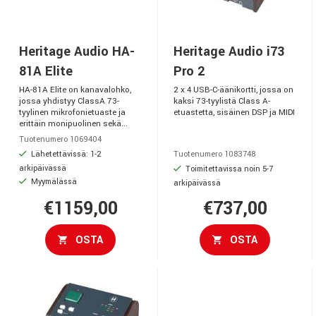
Heritage Audio HA-
Heritage Audio i73
81A Elite
Pro 2
HA-81A Elite on kanavalohko,
2 x 4 USB-C-äänikortti, jossa on
jossa yhdistyy ClassA 73-
kaksi 73-tyylistä Class A-
tyylinen mikrofonietuaste ja
etuastetta, sisäinen DSP ja MIDI
erittäin monipuolinen sekä...
Tuotenumero 1069404
Lähetettävissä: 1-2
Tuotenumero 1083748
arkipäivässä
Toimitettavissa noin 5-7
Myymälässä
arkipäivässä
€1159,00
€737,00
OSTA
OSTA