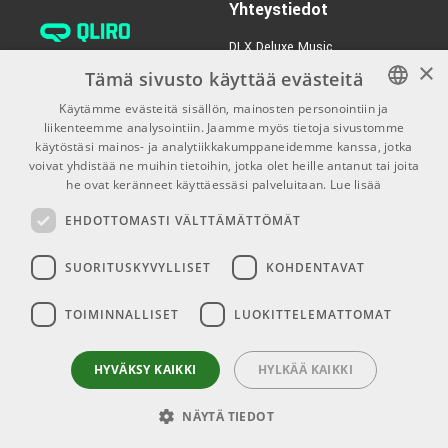
Yhteystiedot
DLX Deluxe Music
×
verkkokaupan asiakaspalvelu:
Tämä sivusto käyttää evästeitä
tilaus@dlxmusic.fi
Käytämme evästeitä sisällön, mainosten personointiin ja
Puh: 0207 282240 (arkisin klo
liikenteemme analysointiin. Jaamme myös tietoja sivustomme
FINNISH
13-17)
käytöstäsi mainos- ja analytiikkakumppaneidemme kanssa, jotka
FINNISH
voivat yhdistää ne muihin tietoihin, jotka olet heille antanut tai joita
Puh: 0207 282250 (myymälä)
he ovat keränneet käyttäessäsi palveluitaan.
Lue lisää
ENGLISH
Hermannin Rantatie 10
EHDOTTOMASTI VÄLTTÄMÄTTÖMÄT
00580 Helsinki
Y-tunnus: 1983522-7
SUORITUSKYVYLLISET
KOHDENTAVAT
Myymälän aukioloajat:
TOIMINNALLISET
LUOKITTELEMATTOMAT
Ma-Pe 10-18
La 10-15
HYVÄKSY KAIKKI
HYLKÄÄ KAIKKI
NÄYTÄ TIEDOT