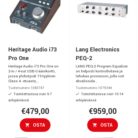
Heritage Audio i73
Lang Electronics
Pro One
PEQ-2
Heritage Audio i73 Pro One on
LANG PEQ-2 Program Equalizer
2-in / 4-out USB-C-äänikortti,
on helposti kontrolloitava ja
jossa yhdistyvät 73-tyylinen
tehokas prosessori, jolla voit
Class A -etuaste,...
ekvalisoida...
Tuotenumero 1083747
Tuotenumero 1079344
Toimitettavissa noin 5-7
Toimitettavissa noin 10-14
arkipäivässä
arkipäivässä
€479,00
€959,00
OSTA
OSTA