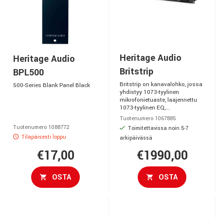
Heritage Audio
Heritage Audio
Britstrip
BPL500
Britstrip on kanavalohko, jossa
500-Series Blank Panel Black
yhdistyy 1073-tyylinen
mikrofonietuaste, laajennettu
1073-tyylinen EQ,...
Tuotenumero 1067885
Tuotenumero 1088772
Toimitettavissa noin 5-7
Tilapäisesti loppu
arkipäivässä
€17,00
€1990,00
OSTA
OSTA