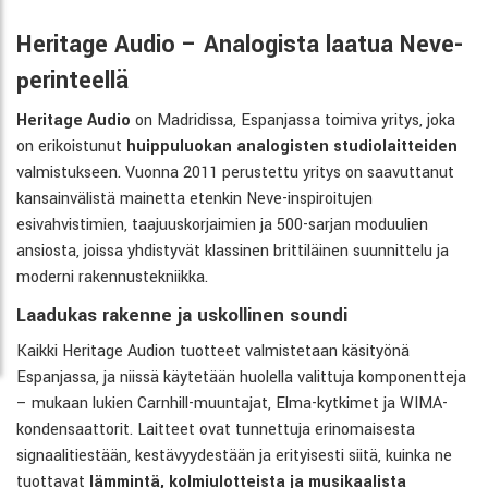
Heritage Audio – Analogista laatua Neve-
perinteellä
Heritage Audio
on Madridissa, Espanjassa toimiva yritys, joka
on erikoistunut
huippuluokan analogisten studiolaitteiden
valmistukseen. Vuonna 2011 perustettu yritys on saavuttanut
kansainvälistä mainetta etenkin Neve-inspiroitujen
esivahvistimien, taajuuskorjaimien ja 500-sarjan moduulien
ansiosta, joissa yhdistyvät klassinen brittiläinen suunnittelu ja
moderni rakennustekniikka.
Laadukas rakenne ja uskollinen soundi
Kaikki Heritage Audion tuotteet valmistetaan käsityönä
Espanjassa, ja niissä käytetään huolella valittuja komponentteja
– mukaan lukien Carnhill-muuntajat, Elma-kytkimet ja WIMA-
kondensaattorit. Laitteet ovat tunnettuja erinomaisesta
signaalitiestään, kestävyydestään ja erityisesti siitä, kuinka ne
tuottavat
lämmintä, kolmiulotteista ja musikaalista