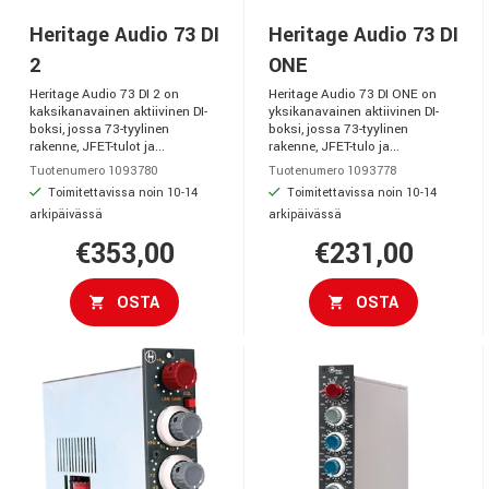
Heritage Audio 73 DI
Heritage Audio 73 DI
2
ONE
Heritage Audio 73 DI 2 on
Heritage Audio 73 DI ONE on
kaksikanavainen aktiivinen DI-
yksikanavainen aktiivinen DI-
boksi, jossa 73-tyylinen
boksi, jossa 73-tyylinen
rakenne, JFET-tulot ja...
rakenne, JFET-tulo ja...
Tuotenumero 1093780
Tuotenumero 1093778
Toimitettavissa noin 10-14
Toimitettavissa noin 10-14
arkipäivässä
arkipäivässä
€353,00
€231,00
OSTA
OSTA