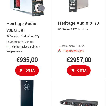
Heritage Audio 8173
Heritage Audio
73EQ JR
80-Series 8173 Module
500-sarjan 3-alueinen EQ
Tuotenumero 1064858
Tuotenumero 1080993
Toimitettavissa noin 5-7
Tilapäisesti loppu
arkipäivässä
€935,00
€2957,00
OSTA
OSTA