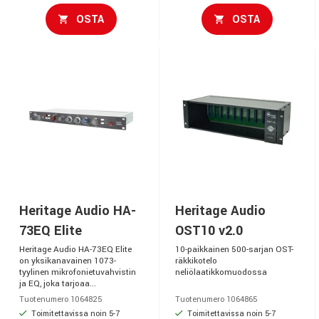
OSTA
OSTA
Heritage Audio HA-
Heritage Audio
73EQ Elite
OST10 v2.0
Heritage Audio HA-73EQ Elite
10-paikkainen 500-sarjan OST-
on yksikanavainen 1073-
räkkikotelo
tyylinen mikrofonietuvahvistin
neliölaatikkomuodossa
ja EQ, joka tarjoaa...
Tuotenumero 1064825
Tuotenumero 1064865
Toimitettavissa noin 5-7
Toimitettavissa noin 5-7