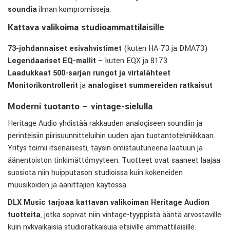
soundia
ilman kompromisseja.
Kattava valikoima studioammattilaisille
73-johdannaiset esivahvistimet
(kuten HA-73 ja DMA73)
Legendaariset EQ-mallit
– kuten EQX ja 8173
Laadukkaat 500-sarjan rungot ja virtalähteet
Monitorikontrollerit
ja
analogiset summereiden ratkaisut
Moderni tuotanto – vintage-sielulla
Heritage Audio yhdistää rakkauden analogiseen soundiin ja
perinteisiin piirisuunnitteluihin uuden ajan tuotantotekniikkaan.
Yritys toimii itsenäisesti, täysin omistautuneena laatuun ja
äänentoiston tinkimättömyyteen. Tuotteet ovat saaneet laajaa
suosiota niin huipputason studioissa kuin kokeneiden
muusikoiden ja äänittäjien käytössä.
DLX Music tarjoaa kattavan valikoiman Heritage Audion
tuotteita
, jotka sopivat niin vintage-tyyppistä ääntä arvostaville
kuin nykyaikaisia studioratkaisuja etsiville ammattilaisille.