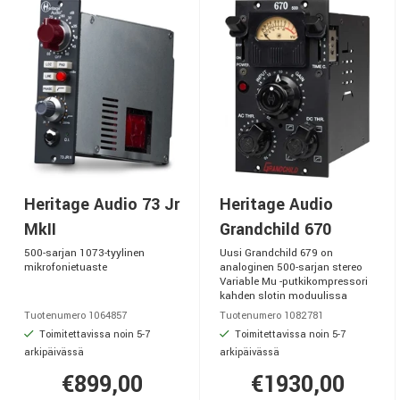
Heritage Audio 73 Jr
Heritage Audio
MkII
Grandchild 670
500-sarjan 1073-tyylinen
Uusi Grandchild 679 on
mikrofonietuaste
analoginen 500-sarjan stereo
Variable Mu -putkikompressori
kahden slotin moduulissa
Tuotenumero 1064857
Tuotenumero 1082781
Toimitettavissa noin 5-7
Toimitettavissa noin 5-7
arkipäivässä
arkipäivässä
€899,00
€1930,00