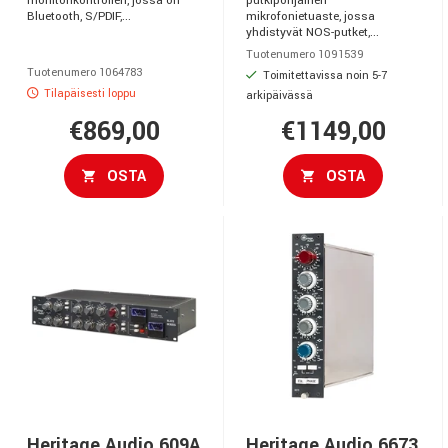
monitorikontrolleri, jossa on
putkipohjainen
Bluetooth, S/PDIF,...
mikrofonietuaste, jossa
yhdistyvät NOS-putket,...
Tuotenumero 1091539
Tuotenumero 1064783
Toimitettavissa noin 5-7
Tilapäisesti loppu
arkipäivässä
€869,00
€1149,00
OSTA
OSTA
Heritage Audio 609A
Heritage Audio 6673