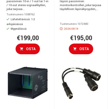
passiivinen 10-in / 1-out tai 1-in
täysin passiivinen
/ 10-out stereo-signaalikytkin,
monitorikontrolleri, joka tarjoaa
joka tarjoaa...
täydellisen läpinäkyvyyden,...
Tuotenumero 1088762
Lähetettävissä: 1-2
Tuotenumero 1072480
arkipäivässä
Myymälässä
2026-08-14
€199,00
€195,00
OSTA
OSTA