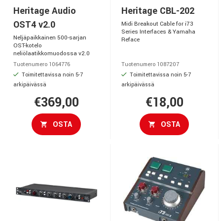
Heritage Audio
Heritage CBL-202
OST4 v2.0
Midi Breakout Cable for i73
Series Interfaces & Yamaha
Neljäpaikkainen 500-sarjan
Reface
OST-kotelo
neliölaatikkomuodossa v2.0
Tuotenumero 1064776
Tuotenumero 1087207
Toimitettavissa noin 5-7
Toimitettavissa noin 5-7
arkipäivässä
arkipäivässä
€369,00
€18,00
OSTA
OSTA