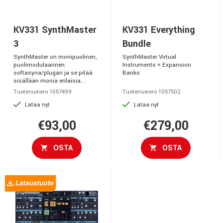
KV331 SynthMaster
KV331 Everything
3
Bundle
SynthMaster on monipuolinen,
SynthMaster Virtual
puolimodulaarinen
Instruments + Expansion
softasyna/plugari ja se pitää
Banks
sisällään monia erilaisia...
Tuotenumero 1057499
Tuotenumero 1057502
Lataa nyt
Lataa nyt
€93,00
€279,00
OSTA
OSTA