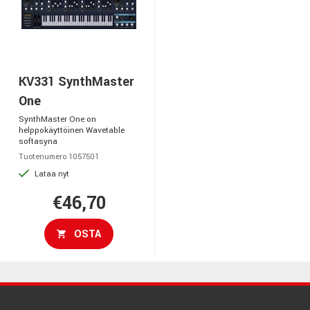
KV331 SynthMaster
One
SynthMaster One on
helppokäyttöinen Wavetable
softasyna
Tuotenumero 1057501
Lataa nyt
€46,70
OSTA