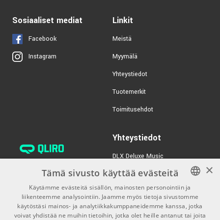
Sosiaaliset mediat
Linkit
Facebook
Meistä
Myymälä
Instagram
Yhteystiedot
Tuotemerkit
Toimitusehdot
Yhteystiedot
DLX Deluxe Music
×
verkkokaupan asiakaspalvelu:
Tämä sivusto käyttää evästeitä
tilaus@dlxmusic.fi
Käytämme evästeitä sisällön, mainosten personointiin ja
Puh: 0207 282240 (arkisin klo
liikenteemme analysointiin. Jaamme myös tietoja sivustomme
FINNISH
13-17)
käytöstäsi mainos- ja analytiikkakumppaneidemme kanssa, jotka
FINNISH
voivat yhdistää ne muihin tietoihin, jotka olet heille antanut tai joita