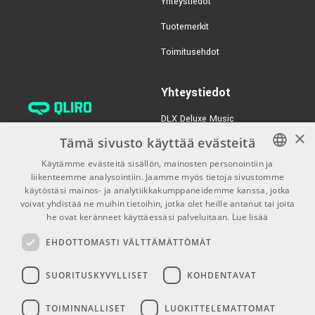
Yhteystiedot
Tuotemerkit
Toimitusehdot
Yhteystiedot
DLX Deluxe Music
×
verkkokaupan asiakaspalvelu:
Tämä sivusto käyttää evästeitä
tilaus@dlxmusic.fi
Käytämme evästeitä sisällön, mainosten personointiin ja
Puh: 0207 282240 (arkisin klo
liikenteemme analysointiin. Jaamme myös tietoja sivustomme
FINNISH
13-17)
käytöstäsi mainos- ja analytiikkakumppaneidemme kanssa, jotka
FINNISH
voivat yhdistää ne muihin tietoihin, jotka olet heille antanut tai joita
Puh: 0207 282250 (myymälä)
he ovat keränneet käyttäessäsi palveluitaan.
Lue lisää
ENGLISH
Hermannin Rantatie 10
EHDOTTOMASTI VÄLTTÄMÄTTÖMÄT
00580 Helsinki
Y-tunnus: 1983522-7
SUORITUSKYVYLLISET
KOHDENTAVAT
Myymälän aukioloajat:
TOIMINNALLISET
LUOKITTELEMATTOMAT