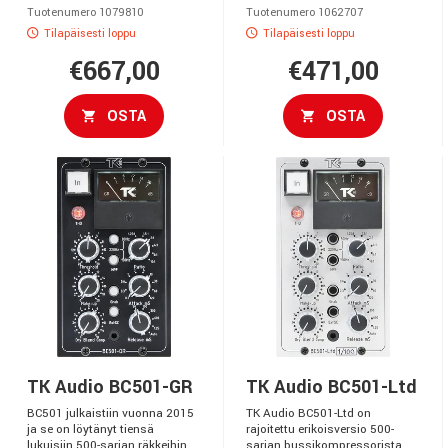
Tuotenumero 1079810
Tuotenumero 1062707
Tilapäisesti loppu
Tilapäisesti loppu
€667,00
€471,00
OSTA
OSTA
TK Audio BC501-GR
TK Audio BC501-Ltd
BC501 julkaistiin vuonna 2015
TK Audio BC501-Ltd on
ja se on löytänyt tiensä
rajoitettu erikoisversio 500-
lukuisiin 500-sarjan räkkeihin
sarjan bussikompressorista,