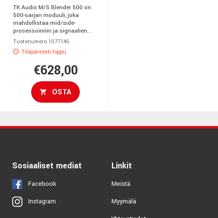
TK Audio M/S Blender 500 on
500-sarjan moduuli, joka
mahdollistaa mid/side-
prosessoinnin ja signaalien...
Tuotenumero 1077146
Tilapäisesti loppu
€628,00
OSTA
Sosiaaliset mediat
Linkit
Facebook
Meistä
Myymälä
Instagram