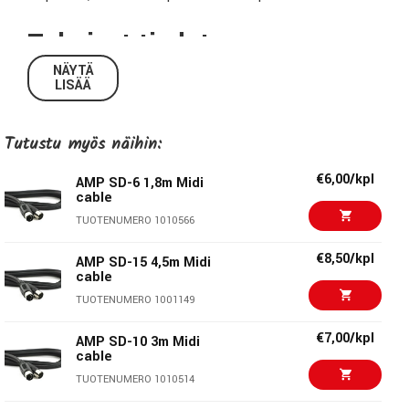
Tekniset tiedot:
NÄYTÄ
LISÄÄ
Malli:
SD3
Pituus:
0,9m
Liittimet:
2 x 5-pin DIN
Tutustu myös näihin:
€6,00/kpl
AMP SD-6 1,8m Midi
cable
AMP Cables
TUOTENUMERO 1010566
AMP on toimittanut korkealaatuisia kaapeleita
€8,50/kpl
ammattilaisille ja musiikinharrastajille jo Yli 25 vuoden ajan.
AMP SD-15 4,5m Midi
cable
Heidän tekninen asiantuntemus ja pitkä kokemus takaa,
TUOTENUMERO 1001149
että AMP-kaapeli on kaapeli, johon taatusti voit luottaa.
€7,00/kpl
AMP SD-10 3m Midi
cable
TUOTENUMERO 1010514