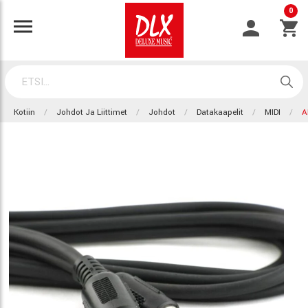
0
Kotiin
Johdot Ja Liittimet
Johdot
Datakaapelit
MIDI
A