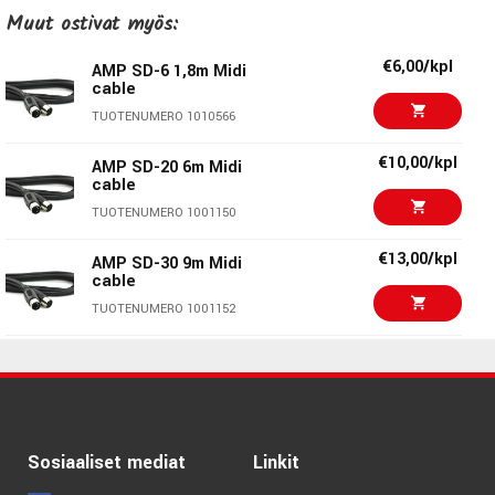
€10,00/kpl
AMP SD-20 6m Midi
Muut ostivat myös:
cable
TUOTENUMERO 1001150
€6,00/kpl
AMP SD-6 1,8m Midi
cable
€13,00/kpl
AMP SD-30 9m Midi
TUOTENUMERO 1010566
cable
TUOTENUMERO 1001152
€10,00/kpl
AMP SD-20 6m Midi
cable
€12,90/kpl
Boss BMIDI-1-35
TUOTENUMERO 1001150
TRS/MIDI Cable
TUOTENUMERO 1072875
€13,00/kpl
AMP SD-30 9m Midi
cable
€18,90/kpl
Roland RMIDI-G5A
TUOTENUMERO 1001152
TUOTENUMERO 1057669
€70,00/kpl
MIDI Solutions Thru V2
€16,90/kpl
Boss BMIDI-5-35
TUOTENUMERO 1040758
TRS/MIDI Cable
TUOTENUMERO 1061062
€8,50/kpl
AMP SD-15 4,5m Midi
Sosiaaliset mediat
Linkit
cable