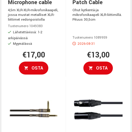
Microphone cable
Patch Cable
4,5m XLR-XLR-mikrofonikaapeli,
Ohut kytkentä-ja
jossa mustat metalliset XLR-
mikrofonikaapeli XLR-liittimillä.
liittimet vedonpoistolla
Pituus 30,5cm
Tuotenumero 1049383
Lähetettävissä: 1-2
Tuotenumero 1089959
arkipäivässä
Myymälässä
2026-08-31
€17,00
€13,00
OSTA
OSTA