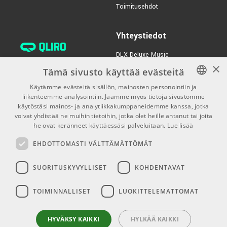
Toimitusehdot
Yhteystiedot
DLX Deluxe Music
×
verkkokaupan asiakaspalvelu:
Tämä sivusto käyttää evästeitä
tilaus@dlxmusic.fi
Käytämme evästeitä sisällön, mainosten personointiin ja
Puh: 0207 282240 (arkisin klo
liikenteemme analysointiin. Jaamme myös tietoja sivustomme
FINNISH
13-17)
käytöstäsi mainos- ja analytiikkakumppaneidemme kanssa, jotka
FINNISH
voivat yhdistää ne muihin tietoihin, jotka olet heille antanut tai joita
Puh: 0207 282250 (myymälä)
he ovat keränneet käyttäessäsi palveluitaan.
Lue lisää
ENGLISH
Hermannin Rantatie 10
EHDOTTOMASTI VÄLTTÄMÄTTÖMÄT
00580 Helsinki
Y-tunnus: 1983522-7
SUORITUSKYVYLLISET
KOHDENTAVAT
Myymälän aukioloajat:
TOIMINNALLISET
LUOKITTELEMATTOMAT
Ma-Pe 10-18
La 10-15
HYVÄKSY KAIKKI
HYLKÄÄ KAIKKI