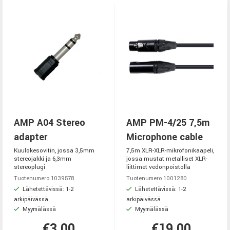
AMP A04 Stereo
AMP PM-4/25 7,5m
adapter
Microphone cable
Kuulokesovitin, jossa 3,5mm
7,5m XLR-XLR-mikrofonikaapeli,
stereojakki ja 6,3mm
jossa mustat metalliset XLR-
stereoplugi
liittimet vedonpoistolla
Tuotenumero 1039578
Tuotenumero 1001280
Lähetettävissä: 1-2
Lähetettävissä: 1-2
arkipäivässä
arkipäivässä
Myymälässä
Myymälässä
€3,00
€19,00