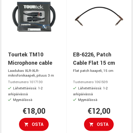
Tourtek TM10
EB-6226, Patch
Microphone cable
Cable Flat 15 cm
Laadukas XLR-XLR-
Flat patch kaapeli, 15 cm
mikrofonikaapeli, pituus 3 m
Tuotenumero 1017130
Tuotenumero 1061509
Lähetettävissä: 1-2
Lähetettävissä: 1-2
arkipäivässä
arkipäivässä
Myymälässä
Myymälässä
€18,00
€12,00
OSTA
OSTA