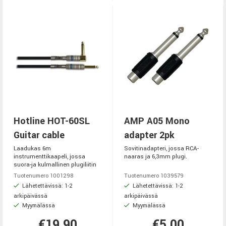
Hotline HOT-60SL
AMP A05 Mono
Guitar cable
adapter 2pk
Laadukas 6m
Sovitinadapteri, jossa RCA-
instrumenttikaapeli, jossa
naaras ja 6,3mm plugi.
suora-ja kulmallinen plugiliitin
Tuotenumero 1001298
Tuotenumero 1039579
Lähetettävissä: 1-2
Lähetettävissä: 1-2
arkipäivässä
arkipäivässä
Myymälässä
Myymälässä
€19,90
€5,00