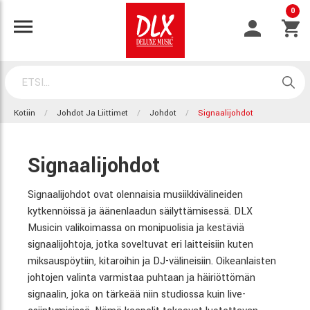
0
Kotiin
Johdot Ja Liittimet
Johdot
Signaalijohdot
Signaalijohdot
Signaalijohdot ovat olennaisia musiikkivälineiden
kytkennöissä ja äänenlaadun säilyttämisessä. DLX
Musicin valikoimassa on monipuolisia ja kestäviä
signaalijohtoja, jotka soveltuvat eri laitteisiin kuten
miksauspöytiin, kitaroihin ja DJ-välineisiin. Oikeanlaisten
johtojen valinta varmistaa puhtaan ja häiriöttömän
signaalin, joka on tärkeää niin studiossa kuin live-