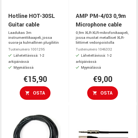
Hotline HOT-30SL
AMP PM-4/03 0,9m
Guitar cable
Microphone cable
Laadukas 3m
0,9m XLR-XLR-mikrofonikaapeli,
instrumenttikaapeli, jossa
jossa mustat metalliset XLR-
suora-ja kulmallinen plugiliitin
liittimet vedonpoistolla
Tuotenumero 1001295
Tuotenumero 1046332
Lähetettävissä: 1-2
Lähetettävissä: 1-2
arkipäivässä
arkipäivässä
Myymälässä
Myymälässä
€15,90
€9,00
OSTA
OSTA