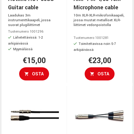
Guitar cable
Microphone cable
Laadukas 3m
10m XLR-XLR-mikrofonikaapeli,
instrumenttikaapeli, jossa
jossa mustat metalliset XLR-
suorat plugiliittimet
liittimet vedonpoistolla
Tuotenumero 1001296
Lähetettävissä: 1-2
Tuotenumero 1001281
arkipäivässä
Toimitettavissa noin 5-7
Myymälässä
arkipäivässä
€15,00
€23,00
OSTA
OSTA