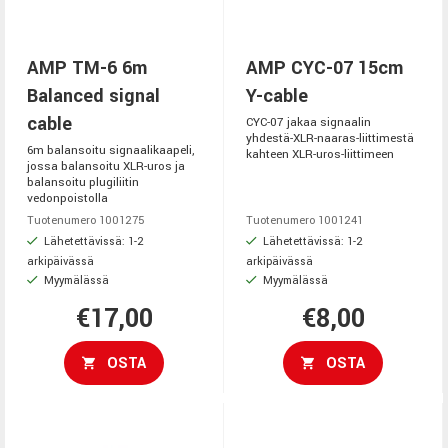
AMP TM-6 6m
AMP CYC-07 15cm
Balanced signal
Y-cable
cable
CYC-07 jakaa signaalin
yhdestä-XLR-naaras-liittimestä
6m balansoitu signaalikaapeli,
kahteen XLR-uros-liittimeen
jossa balansoitu XLR-uros ja
balansoitu plugiliitin
vedonpoistolla
Tuotenumero 1001275
Tuotenumero 1001241
Lähetettävissä: 1-2
Lähetettävissä: 1-2
arkipäivässä
arkipäivässä
Myymälässä
Myymälässä
€17,00
€8,00
OSTA
OSTA