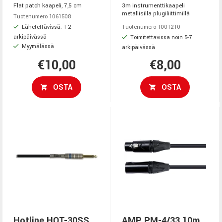
Flat patch kaapeli, 7,5 cm
3m instrumenttikaapeli
metallisilla plugiliittimillä
Tuotenumero 1061508
Lähetettävissä: 1-2
Tuotenumero 1001210
arkipäivässä
Toimitettavissa noin 5-7
Myymälässä
arkipäivässä
€10,00
€8,00
OSTA
OSTA
Hotline HOT-30SS
AMP PM-4/33 10m