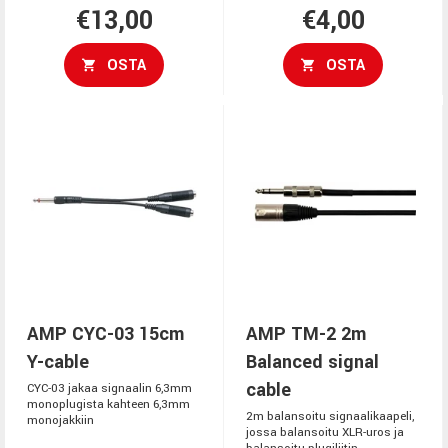
€13,00
€4,00
OSTA
OSTA
AMP CYC-03 15cm
AMP TM-2 2m
Y-cable
Balanced signal
cable
CYC-03 jakaa signaalin 6,3mm
monoplugista kahteen 6,3mm
2m balansoitu signaalikaapeli,
monojakkiin
jossa balansoitu XLR-uros ja