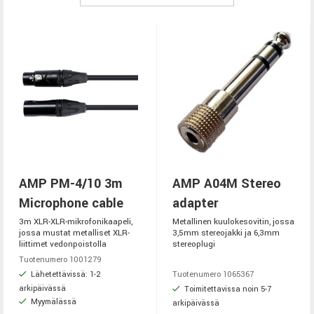
AMP PM-4/10 3m
AMP A04M Stereo
Microphone cable
adapter
3m XLR-XLR-mikrofonikaapeli,
Metallinen kuulokesovitin, jossa
jossa mustat metalliset XLR-
3,5mm stereojakki ja 6,3mm
liittimet vedonpoistolla
stereoplugi
Tuotenumero 1001279
Lähetettävissä: 1-2
Tuotenumero 1065367
arkipäivässä
Toimitettavissa noin 5-7
Myymälässä
arkipäivässä