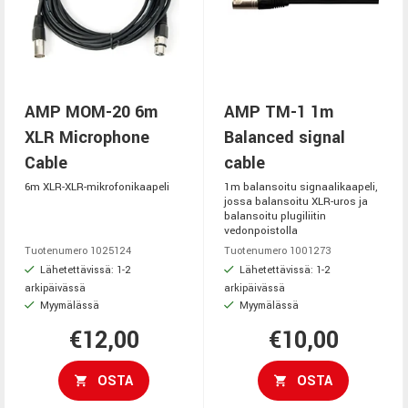
AMP MOM-20 6m
AMP TM-1 1m
XLR Microphone
Balanced signal
Cable
cable
6m XLR-XLR-mikrofonikaapeli
1m balansoitu signaalikaapeli,
jossa balansoitu XLR-uros ja
balansoitu plugiliitin
vedonpoistolla
Tuotenumero 1025124
Tuotenumero 1001273
Lähetettävissä: 1-2
Lähetettävissä: 1-2
arkipäivässä
arkipäivässä
Myymälässä
Myymälässä
€12,00
€10,00
OSTA
OSTA