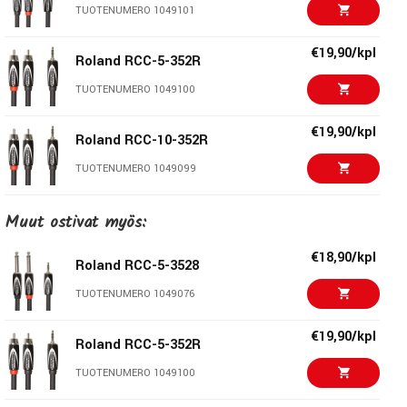
Pieni vastus takaa täyden taajuuskaistan toiston sekä
TUOTENUMERO 1049101
maksimaalisen dynaamisen vasteen
€19,90/kpl
Roland RCC-5-352R
TUOTENUMERO 1049100
€19,90/kpl
Roland RCC-10-352R
TUOTENUMERO 1049099
€18,90/kpl
Muut ostivat myös:
Roland RCC-5-TR28
TUOTENUMERO 1049071
€18,90/kpl
Roland RCC-5-3528
€21,90/kpl
TUOTENUMERO 1049076
Roland RCC-10-TR28
TUOTENUMERO 1049070
€19,90/kpl
Roland RCC-5-352R
€18,90/kpl
TUOTENUMERO 1049100
Roland RCC-5-3528
TUOTENUMERO 1049076