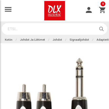
0
Kotiin
Johdot Ja Liittimet
Johdot
Signaalijohdot
Adapterit