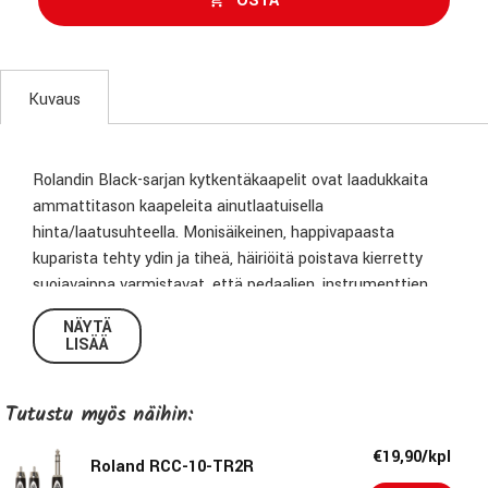
OSTA
Kuvaus
Rolandin Black-sarjan kytkentäkaapelit ovat laadukkaita
ammattitason kaapeleita ainutlaatuisella
hinta/laatusuhteella. Monisäikeinen, happivapaasta
kuparista tehty ydin ja tiheä, häiriöitä poistava kierretty
suojavaippa varmistavat, että pedaalien, instrumenttien,
studiolaitteiden yms. signaali siirtyy täydellisesti.
NÄYTÄ
Korkealuokkaiset liittimet sekä pieni vastus takaavat
LISÄÄ
luotettavan toiminnan sekä erinomaisen soundin jokaiselle
settisi kytkennälle.
Tutustu myös näihin:
Tuhdit liittimet
€19,90/kpl
Tiheä spiraalinmuotoinen kuparivaippa
Roland RCC-10-TR2R