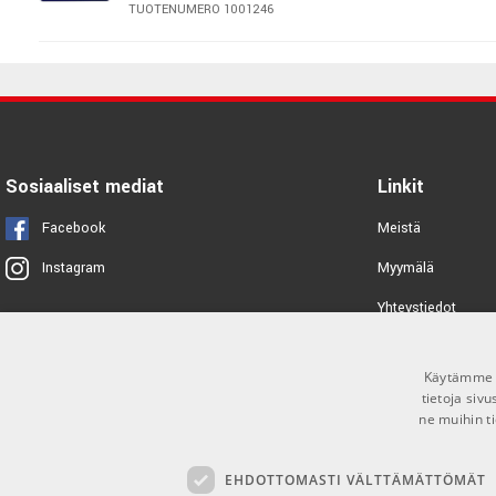
TUOTENUMERO 1001246
AMP CPMS-3 90cm Patch cables
TUOTENUMERO 1001247
AMP CPML-1 30cm Patch cables
Sosiaaliset mediat
Linkit
TUOTENUMERO 1001244
Facebook
Meistä
AMP SCP-120C Patch Cables
Myymälä
Instagram
TUOTENUMERO 1001269
Yhteystiedot
Tuotemerkit
AMP G-06 Patch Cable 2pk
Käytämme e
Toimitusehdot
TUOTENUMERO 1059913
tietoja siv
ne muihin ti
Hotline HLT-0.30S Patch cable set
6pk
EHDOTTOMASTI VÄLTTÄMÄTTÖMÄT