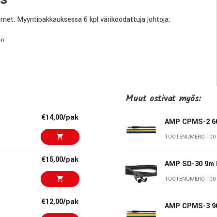
timet. Myyntipakkauksessa 6 kpl värikoodattuja johtoja:
i.
Muut ostivat myös:
€14,00/pak
AMP CPMS-2 6
TUOTENUMERO 100
€15,00/pak
AMP SD-30 9m 
TUOTENUMERO 100
musiikinharrastajille jo Yli 25 vuoden ajan. Heidän tekninen
€12,00/pak
AMP CPMS-3 9
li, johon taatusti voit luottaa.