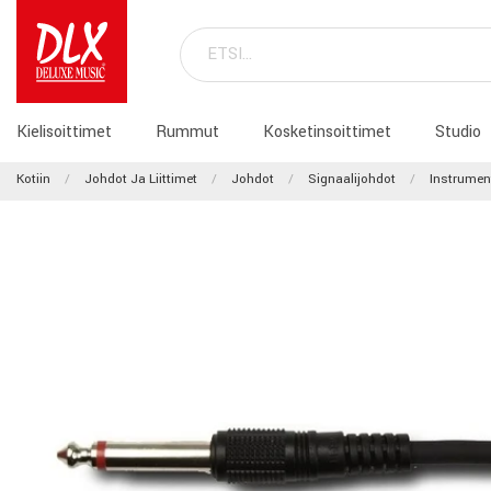
Kielisoittimet
Rummut
Kosketinsoittimet
Studio
Kotiin
Johdot Ja Liittimet
Johdot
Signaalijohdot
Instrumen