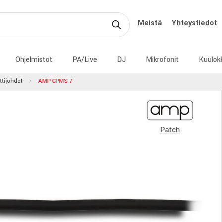
Meistä
Yhteystiedot
Ohjelmistot
PA/Live
DJ
Mikrofonit
Kuulok
ttijohdot
AMP CPMS-7
Patch