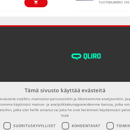
TUOTENUMERO 100
€13,00/pak
AMP SD-6 1,8m 
TUOTENUMERO 101
€11,00/pak
AMP CYC-02 15
TUOTENUMERO 100
€18,00/pak
AMP PM-9/4 4m
Neutrik
TUOTENUMERO 103
Tämä sivusto käyttää evästeitä
€12,00/2kpl
AMP SD-20 6m 
västeitä sisällön, mainosten personointiin ja liikenteemme analysointiin. 
TUOTENUMERO 100
ustomme käytöstäsi mainos- ja analytiikkakumppaneidemme kanssa, jotka voi
etoihin, jotka olet heille antanut tai joita he ovat keränneet käyttäessäsi palv
lisää
€40,00/pak
AMP CPMS-4 1,
SUORITUSKYVYLLISET
KOHDENTAVAT
TOIMI
TUOTENUMERO 100