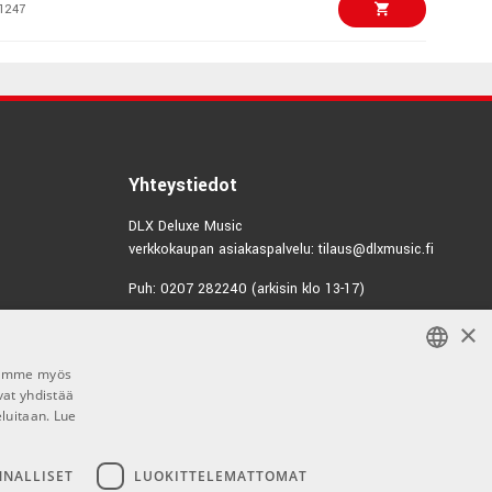
1247
€6,00/kpl
Midi cable
0566
€5,00/kpl
cm Y-cable
Yhteystiedot
1231
DLX Deluxe Music
verkkokaupan asiakaspalvelu: tilaus@dlxmusic.fi
€36,00/kpl
 Microphone cable
Puh: 0207 282240 (arkisin klo 13-17)
6718
×
Puh: 0207 282250 (myymälä)
€10,00/kpl
Hermannin Rantatie 10
Midi cable
Jaamme myös
00580 Helsinki
1150
vat yhdistää
FINNISH
Y-tunnus: 1983522-7
eluitaan.
Lue
FINNISH
€14,00/pak
2m Patch cables
Myymälän aukioloajat:
ENGLISH
NNALLISET
LUOKITTELEMATTOMAT
1248