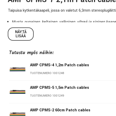
Taipuisa kytkentäkaapeli, jossa on valetut 6,3mm stereoplugiliit
Musta, punainen, keltainen, valkoinen, vihreä ja sininen kaapel
NÄYTÄ
LISÄÄ
Tekniset tiedot:
Tutustu myös näihin:
Malli:
CPMS-7
Pituus:
2,1m
AMP CPMS-4 1,2m Patch cables
Liittimet:
2 x 6,3mm plugi
TUOTENUMERO 1001248
Myyntipakkaus:
6 kpl
AMP CPMS-5 1,5m Patch cables
AMP Cables
TUOTENUMERO 1001249
AMP on toimittanut korkealaatuisia kaapeleita ammattilaisille ja 
AMP CPMS-2 60cm Patch cables
asiantuntemus ja pitkä kokemus takaa, että AMP-kaapeli on kaape