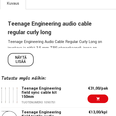
Kuvaus
Teenage Engineering audio cable
regular curly long
Teenage Engineering Audio Cable Regular Curly Long on
joustava ja pitkä 3.5 mm TRS-stereokaapeli, jossa on
kierretty rakenne. Tämä 1.2 metrin kaapeli tarjoaa
NÄYTÄ
mukautuvaa pituutta ja kestävyyttä niin äänensiirtoon kuin
LISÄÄ
laitteiden synkronointiin. Täydellinen ratkaisu esimerkiksi
Pocket Operatorin ja modulaarisyntikoiden yhdistämiseen.
Tutustu myös näihin:
Ominaisuudet
Teenage Engineering
€31,00/pak
field sync cable kit
Liittimet:
3.5 mm TRS-stereo molemmissa päissä
150mm
Pituus:
1.2 m (kierretty kaapeli)
TUOTENUMERO 1090751
Rakenne:
Joustava kierrekaapeli, joka säästää tilaa ja
vähentää sotkeutumista
Teenage Engineering
€13,00/kpl