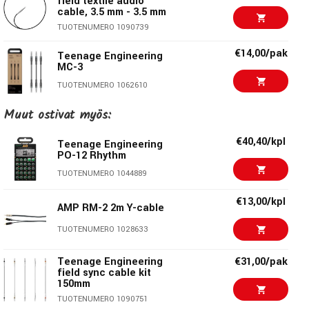
field textile audio
Käyttötarkoitus:
Äänensiirto tai synkronointi
cable, 3.5 mm - 3.5 mm
Yhteensopivuus:
Pocket Operator, modulaarisyntikat ja
TUOTENUMERO 1090739
muut TRS-yhteensopivat laitteet
€14,00/pak
Teenage Engineering
MC-3
Curly Long -kaapeli yhdistää käytännöllisyyden ja laadun. Se
TUOTENUMERO 1062610
sopii täydellisesti mobiilikäyttöön, studioon tai live-
Muut ostivat myös:
Teenage Engineering
€22,00/kpl
ympäristöön, jossa tarvitaan lisäpituutta ilman turhaa
field textile cable 3.5
kaapelien sotkeutumista.
to 2 x RCA, 1,2m
€40,40/kpl
Teenage Engineering
TUOTENUMERO 1090733
PO-12 Rhythm
TUOTENUMERO 1044889
Warm Audio Instrument
€26,00/kpl
Cable Pro Series
Angled-Straight 3m
€13,00/kpl
AMP RM-2 2m Y-cable
TUOTENUMERO 1069279
TUOTENUMERO 1028633
Warm Audio Instrument
€15,90/kpl
Cable Pro Series
Teenage Engineering
€31,00/pak
Angled 0.2m
field sync cable kit
TUOTENUMERO 1069282
150mm
TUOTENUMERO 1090751
Warm Audio Instrument
€16,90/kpl