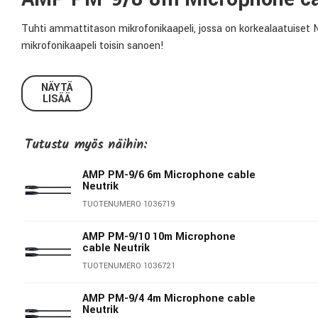
Tuhti ammattitason mikrofonikaapeli, jossa on korkealaatuiset Ne
mikrofonikaapeli toisin sanoen!
Tekniset tiedot:
NÄYTÄ
LISÄÄ
Malli:
PM-9/8
Pituus:
8m
Tutustu myös näihin:
Liittimet:
Neutrik XX XLR-uros/XLR-naaras
AMP PM-9/6 6m Microphone cable
Neutrik
AMP Cables
TUOTENUMERO 1036719
AMP on toimittanut korkealaatuisia kaapeleita ammattilaisille ja 
AMP PM-9/10 10m Microphone
cable Neutrik
asiantuntemus ja pitkä kokemus takaa, että AMP-kaapeli on kaape
TUOTENUMERO 1036721
AMP PM-9/4 4m Microphone cable
Neutrik