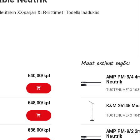
utrikin XX-sarjan XLR-liittimet. Todella laadukas
Muut ostivat myös:
€40,00/kpl
AMP PM-9/4 4m
Neutrik
TUOTENUMERO 103
€48,00/kpl
musiikinharrastajille jo Yli 25 vuoden ajan. Heidän tekninen
K&M 26145 Mic
li, johon taatusti voit luottaa.
TUOTENUMERO 104
€36,00/kpl
AMP PM-9/2 2m
Neutrik