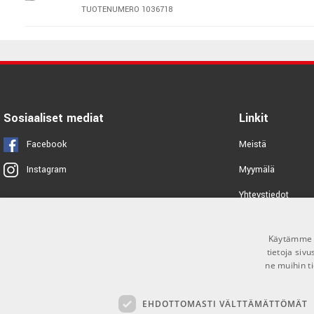
TUOTENUMERO 1036718
AMP PM-9/3 3m Microphone cable
Neutrik
TUOTENUMERO 1036717
AMP PM-9/2 2m Microphone cable
Neutrik
Sosiaaliset mediat
Linkit
TUOTENUMERO 1036716
Facebook
Meistä
AMP PM-9/1 1m Microphone cable
Myymälä
Instagram
Neutrik
TUOTENUMERO 1036715
Yhteystiedot
Tuotemerkit
AMP PM-9/05 0,5 Microphone
cable Neutrik
Käytämme e
Toimitusehdot
tietoja siv
TUOTENUMERO 1036714
ne muihin ti
AMP PM-4/33 10m Microphone
cable
EHDOTTOMASTI VÄLTTÄMÄTTÖMÄT