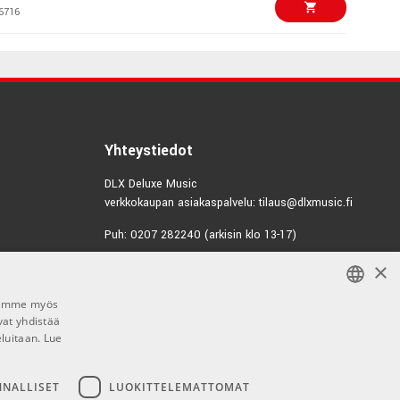
6716
€119,00/kpl
1464
€23,90/kpl
SL Guitar cable
Yhteystiedot
1301
DLX Deluxe Music
verkkokaupan asiakaspalvelu: tilaus@dlxmusic.fi
€14,00/kpl
alanced signal
Puh: 0207 282240 (arkisin klo 13-17)
1274
×
Puh: 0207 282250 (myymälä)
€66,00
Hermannin Rantatie 10
c Stand Chrome
Jaamme myös
00580 Helsinki
5538
vat yhdistää
FINNISH
Y-tunnus: 1983522-7
eluitaan.
Lue
FINNISH
€63,00/kpl
c Stand White
Myymälän aukioloajat:
ENGLISH
NNALLISET
LUOKITTELEMATTOMAT
9847