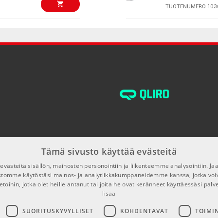
TUOTENUMERO 103
€34,00/kpl
Shure SM58SE
TUOTENUMERO 100
€32,00/kpl
Hotline HOT-90
TUOTENUMERO 100
€31,00/kpl
AMP TM-3 3m B
cable
TUOTENUMERO 100
Tämä sivusto käyttää evästeitä
€30,00/kpl
K&M 210/9C Mi
västeitä sisällön, mainosten personointiin ja liikenteemme analysointiin. 
TUOTENUMERO 107
ustomme käytöstäsi mainos- ja analytiikkakumppaneidemme kanssa, jotka voi
etoihin, jotka olet heille antanut tai joita he ovat keränneet käyttäessäsi palv
lisää
€23,00/kpl
K&M 210/9W Mi
SUORITUSKYVYLLISET
KOHDENTAVAT
TOIMI
TUOTENUMERO 105