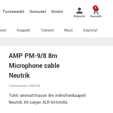
0
Tuotemerkit
Uutuudet
Koulut
Kirjaudu
Kassalle
keet
Kaapelit
Telineet
Muut
Käytetyt
AMP PM-9/8 8m
Microphone cable
Neutrik
Tuotenumero 1036720
Tuhti ammattitason 8m mikrofonikaapeli
Neutrik XX-sarjan XLR-liittimillä