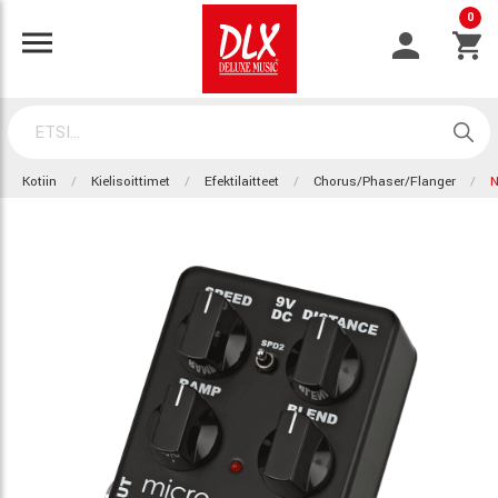
0
Kotiin
Kielisoittimet
Efektilaitteet
Chorus/Phaser/Flanger
N