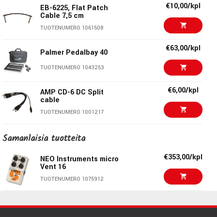
Dimensions (W x D x H): 113x 65x 47mm
Ernie Ball EB-1136
€10,00/kpl
TUOTENUMERO 1081821
EB-6225, Flat Patch
Current Draw : 180mA
Cable 7,5 cm
TUOTENUMERO 1000113
Connectors: Input, Output, DC In
€191,00/kpl
TUOTENUMERO 1061508
Dreadbox Komorebi
TUOTENUMERO 1076489
€63,00/kpl
Palmer Pedalbay 40
Citadel Planetary
€189,00
TUOTENUMERO 1043253
Phase - VCA Phase
Shifter
€6,00/kpl
AMP CD-6 DC Split
TUOTENUMERO 1094448
cable
€1069,00/kpl
TUOTENUMERO 1001217
VOX AC4 Hand-Wired
€79,00/pak
TUOTENUMERO 1089748
EB-6224, Flat Patch
Samanlaisia ​​tuotteita
Cable, Multipack
€219,00/kpl
TUOTENUMERO 1061507
Wampler Plexidrive
€353,00/kpl
NEO Instruments micro
Deluxe
Vent 16
€32,40/pak
EB-6221, Flat Patch
TUOTENUMERO 1079073
TUOTENUMERO 1075912
Cable 15 cm, 3-pack
TUOTENUMERO 1061505
€139,00/kpl