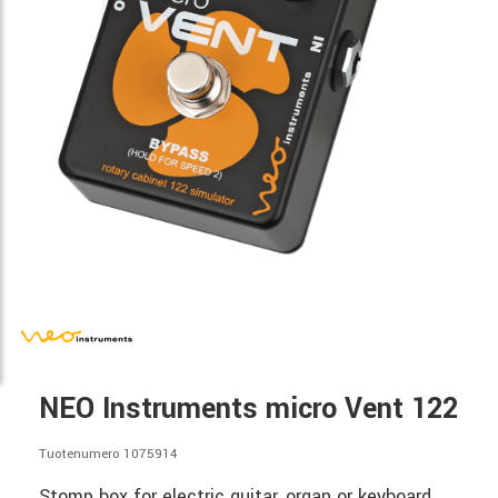
NEO Instruments micro Vent 122
Tuotenumero 1075914
Stomp box for electric guitar, organ or keyboard