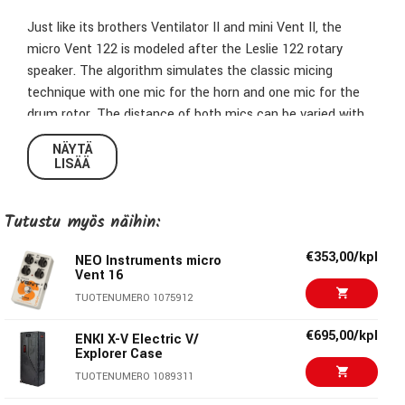
Just like its brothers Ventilator II and mini Vent II, the
micro Vent 122 is modeled after the Leslie 122 rotary
speaker. The algorithm simulates the classic micing
technique with one mic for the horn and one mic for the
drum rotor. The distance of both mics can be varied with
the DISTANCE pot. Just like the monstrous original, the
NÄYTÄ
micro Vent 122 sounds rich and complex with deep
LISÄÄ
movement and modulation. Perfect for rotary sounds that
shall stand out
Tutustu myös näihin:
Key Features
€353,00/kpl
NEO Instruments micro
Vent 16
For guitar, bass and keys
Leslie 122 emulation (micro Vent 122), Vibratone
TUOTENUMERO 1075912
emulation (micro Vent 16)
€695,00/kpl
ENKI X-V Electric V/
Extremely powerful SHARC DSP
Explorer Case
Standard size stompbox enclosure
TUOTENUMERO 1089311
9V DC standard negative polarity