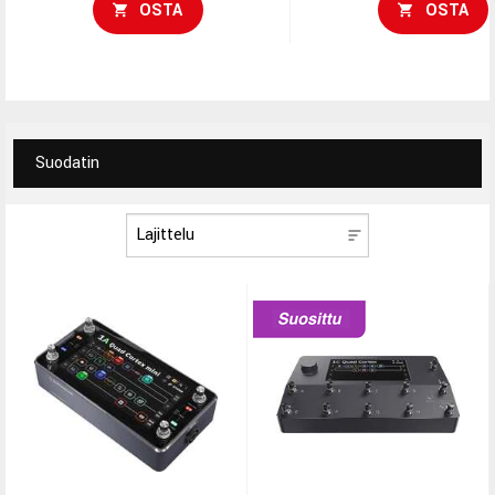
audiointerface tekevät si
OSTA
OSTA
laite voi analysoida ja jäljitellä
vahvan valinnan keikalle,
vahvistimien, kaappien ja
studioon ja liikkuviin
pedaalien soundeja
kokonaisuuksiin.
poikkeuksellisella tarkkuudella.
Suodatin