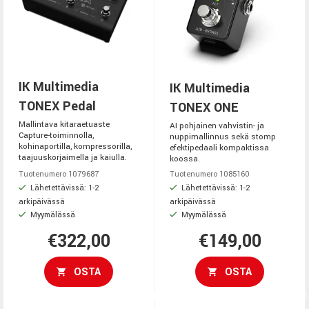
IK Multimedia
IK Multimedia
TONEX Pedal
TONEX ONE
Mallintava kitaraetuaste
AI pohjainen vahvistin- ja
Capture-toiminnolla,
nuppimallinnus sekä stomp
kohinaportilla, kompressorilla,
efektipedaali kompaktissa
taajuuskorjaimella ja kaiulla.
koossa.
Tuotenumero 1079687
Tuotenumero 1085160
Lähetettävissä: 1-2
Lähetettävissä: 1-2
arkipäivässä
arkipäivässä
Myymälässä
Myymälässä
€322,00
€149,00
OSTA
OSTA