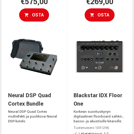
€575,00
€269,00
OSTA
OSTA
Neural DSP Quad
Blackstar IDX Floor
Cortex Bundle
One
Neural DSP Quad Cortex
Korkean suorituskyvyn
multiefekti ja puolikova Neural
digitaalinen floorboard sähkö-,
DSP-kotelo
basso- ja akustisille kitaroille.
Tuotenumero 1091296