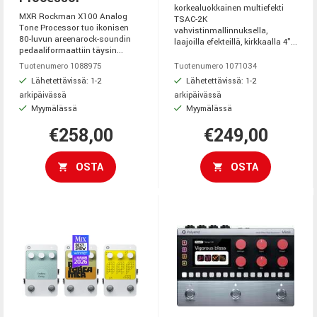
korkealuokkainen multiefekti
MXR Rockman X100 Analog
TSAC-2K
Tone Processor tuo ikonisen
vahvistinmallinnuksella,
80-luvun areenarock-soundin
laajoilla efekteillä, kirkkaalla 4"...
pedaaliformaattiin täysin...
Tuotenumero 1088975
Tuotenumero 1071034
Lähetettävissä: 1-2
Lähetettävissä: 1-2
arkipäivässä
arkipäivässä
Myymälässä
Myymälässä
€258,00
€249,00
OSTA
OSTA