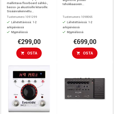
algoritmit yhteen
mallintava floorboard sähkö-,
tehokkaaseen...
basso- ja akustisille kitaroille.
Sisäänrakennettu...
Tuotenumero 1091299
Tuotenumero 1098065
Lähetettävissä: 1-2
Lähetettävissä: 1-2
arkipäivässä
arkipäivässä
Myymälässä
Myymälässä
€299,00
€699,00
OSTA
OSTA