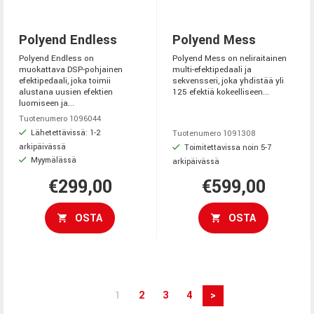
Polyend Endless
Polyend Mess
Polyend Endless on
Polyend Mess on neliraitainen
muokattava DSP-pohjainen
multi-efektipedaali ja
efektipedaali, joka toimii
sekvensseri, joka yhdistää yli
alustana uusien efektien
125 efektiä kokeelliseen...
luomiseen ja...
Tuotenumero 1096044
Lähetettävissä: 1-2
Tuotenumero 1091308
arkipäivässä
Toimitettavissa noin 5-7
Myymälässä
arkipäivässä
€299,00
€599,00
OSTA
OSTA
1
2
3
4
>