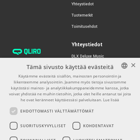
Yhteystiedot
Tuotemerkit
Toimitusehdot
Yhteystiedot
DLX Deluxe Music
×
verkkokaupan asiakaspalvelu:
Tämä sivusto käyttää evästeitä
tilaus@dlxmusic.fi
Käytämme evästeitä sisällön, mainosten personointiin ja
Puh: 0207 282240 (arkisin klo
liikenteemme analysointiin. Jaamme myös tietoja sivustomme
FINNISH
13-17)
käytöstäsi mainos- ja analytiikkakumppaneidemme kanssa, jotka
FINNISH
voivat yhdistää ne muihin tietoihin, jotka olet heille antanut tai joita
Puh: 0207 282250 (myymälä)
he ovat keränneet käyttäessäsi palveluitaan.
Lue lisää
ENGLISH
Hermannin Rantatie 10
EHDOTTOMASTI VÄLTTÄMÄTTÖMÄT
00580 Helsinki
Y-tunnus: 1983522-7
SUORITUSKYVYLLISET
KOHDENTAVAT
Myymälän aukioloajat: