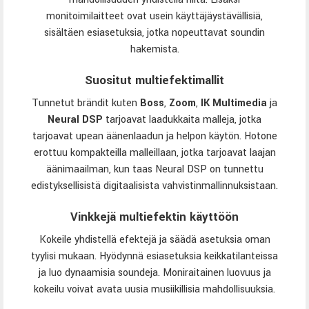
monitoimilaitteet ovat usein käyttäjäystävällisiä,
sisältäen esiasetuksia, jotka nopeuttavat soundin
hakemista.
Suositut multiefektimallit
Tunnetut brändit kuten
Boss
,
Zoom
,
IK Multimedia
ja
Neural DSP
tarjoavat laadukkaita malleja, jotka
tarjoavat upean äänenlaadun ja helpon käytön. Hotone
erottuu kompakteilla malleillaan, jotka tarjoavat laajan
äänimaailman, kun taas Neural DSP on tunnettu
edistyksellisistä digitaalisista vahvistinmallinnuksistaan.
Vinkkejä multiefektin käyttöön
Kokeile yhdistellä efektejä ja säädä asetuksia oman
tyylisi mukaan. Hyödynnä esiasetuksia keikkatilanteissa
ja luo dynaamisia soundeja. Moniraitainen luovuus ja
kokeilu voivat avata uusia musiikillisia mahdollisuuksia.