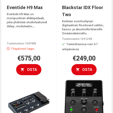
Eventide H9 Max
Blackstar IDX Floor
Two
Eventide H9 Max on
monipuolinen efektipedaali,
Korkean suorituskyvyn
joka yhdistää studiolaatuiset
digitaalinen floorboard sähkö-,
delay-, modulaatio-,...
basso- ja akustisille kitaroille.
Sisäänrakennettu...
Tuotenumero 1091298
Tuotenumero 1047458
Toimitettavissa noin 5-7
Tilapäisesti loppu
arkipäivässä
€575,00
€249,00
OSTA
OSTA