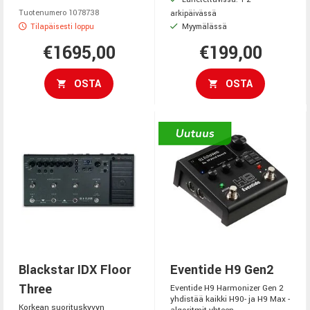
Lähetettävissä: 1-2
Tuotenumero 1078738
arkipäivässä
Tilapäisesti loppu
Myymälässä
€1695,00
€199,00
OSTA
OSTA
Blackstar IDX Floor
Eventide H9 Gen2
Three
Eventide H9 Harmonizer Gen 2
yhdistää kaikki H90- ja H9 Max -
Korkean suorituskyvyn