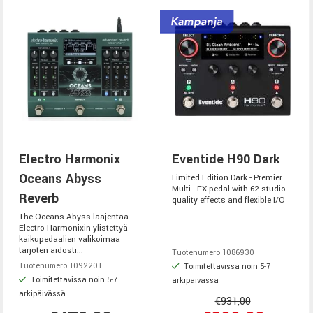
Electro Harmonix
Eventide H90 Dark
Oceans Abyss
Limited Edition Dark - Premier
Multi - FX pedal with 62 studio -
Reverb
quality effects and flexible I/O
The Oceans Abyss laajentaa
Electro-Harmonixin ylistettyä
kaikupedaalien valikoimaa
tarjoten aidosti...
Tuotenumero 1086930
Tuotenumero 1092201
Toimitettavissa noin 5-7
Toimitettavissa noin 5-7
arkipäivässä
arkipäivässä
€931,00