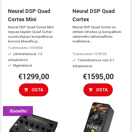
Neural DSP Quad
Neural DSP Quad
Cortex Mini
Cortex
Neural DSP Quad Cortex Mini
Neural DSP Quad Cortex on
tarjoaa täyden Quad Cortex -
erittäin tehokas ja kompaktisti
suorituskyvyn kompaktissa
rakennettu lattiamallinen
koossa kitaralle ja...
mallintava...
Tuotenumero 1095954
Lähetettävissä: 1-2
Tuotenumero 1078733
arkipäivässä
Toimitettavissa noin 5-7
Myymälässä
arkipäivässä
€1299,00
€1595,00
OSTA
OSTA