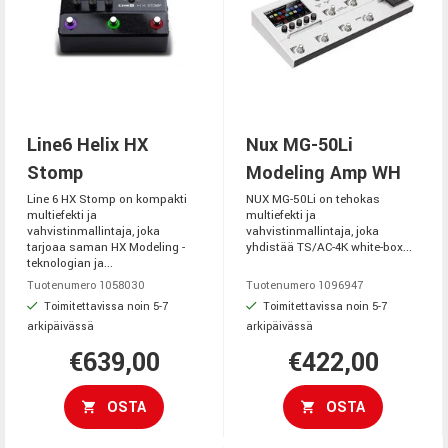
Line6 Helix HX
Nux MG-50Li
Stomp
Modeling Amp WH
Line 6 HX Stomp on kompakti
NUX MG-50Li on tehokas
multiefekti ja
multiefekti ja
vahvistinmallintaja, joka
vahvistinmallintaja, joka
tarjoaa saman HX Modeling -
yhdistää TS/AC-4K white-box...
teknologian ja...
Tuotenumero 1058030
Tuotenumero 1096947
Toimitettavissa noin 5-7
Toimitettavissa noin 5-7
arkipäivässä
arkipäivässä
€639,00
€422,00
OSTA
OSTA