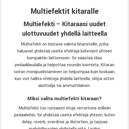
Multiefektit kitaralle
Multiefekti – Kitaraasi uudet
ulottuvuudet yhdellä laitteella
Multiefekti on loistava valinta kitaristeille, jotka
haluavat yhdistää useita efektejä kätevästi yhteen
kompaktiin laitteeseen. Se säästää tilaa
pedaalilaudalla ja helpottaa soundin luomista. Kitaran
soiton monipuolistaminen on helpompaa kuin koskaan,
kun voit hallita efektejä yhdellä laitteella, olitpa sitten
aloittelija tai ammattilainen.
Miksi valita multiefekti kitaraan?
Multiefekti tuo runsaasti etuja verrattuna erillisiin
pedaaleihin. Se yhdistää useita efektejä yhteen, kuten
delay, reverb, overdrive ja distortion, ja tarjoaa
mahdollisuuden yhdistellä niitä. Lisäksi