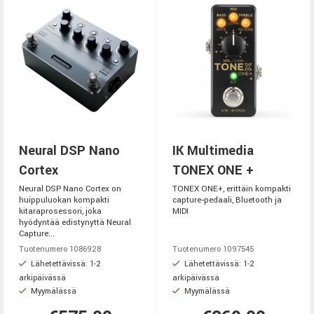
Neural DSP Nano
IK Multimedia
Cortex
TONEX ONE +
Neural DSP Nano Cortex on
TONEX ONE+, erittäin kompakti
huippuluokan kompakti
capture‑pedaali, Bluetooth ja
kitaraprosessori, joka
MIDI
hyödyntää edistynyttä Neural
Capture...
Tuotenumero 1086928
Tuotenumero 1097545
Lähetettävissä: 1-2
Lähetettävissä: 1-2
arkipäivässä
arkipäivässä
Myymälässä
Myymälässä