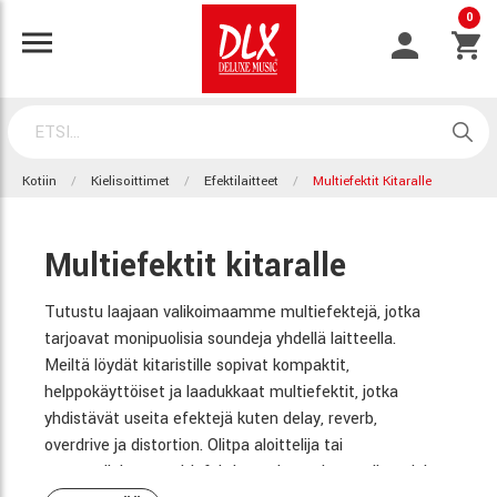
0
Kotiin
Kielisoittimet
Efektilaitteet
Multiefektit Kitaralle
Multiefektit kitaralle
Tutustu laajaan valikoimaamme multiefektejä, jotka
tarjoavat monipuolisia soundeja yhdellä laitteella.
Meiltä löydät kitaristille sopivat kompaktit,
helppokäyttöiset ja laadukkaat multiefektit, jotka
yhdistävät useita efektejä kuten delay, reverb,
overdrive ja distortion. Olitpa aloittelija tai
ammattilainen, multiefekti on erinomainen valinta, joka