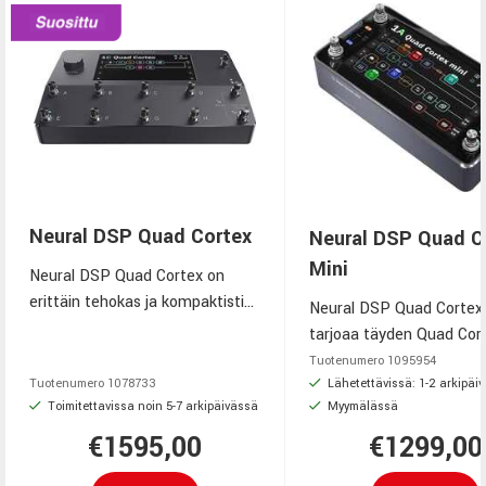
Neural DSP Quad Cortex
Neural DSP Quad C
Mini
Neural DSP Quad Cortex on
erittäin tehokas ja kompaktisti
Neural DSP Quad Cortex 
rakennettu lattiamallinen
tarjoaa täyden Quad Cort
mallintava multiefektilaite
suorituskyvyn kompaktis
Tuotenumero
1095954
kitaralle ja bassolle. Se
koossa kitaralle ja bassoll
Lähetettävissä: 1-2 arkipäi
Tuotenumero
1078733
hyödyntää neliytimistä
Toimitettavissa noin 5-7 arkipäivässä
Myymälässä
Neural Capture, 7 tuuma
SHARC‑arkkitehtuuria ja
kosketusnäyttö, Cortex C
€1595,00
€1299,00
kehittynyttä Neural Capture™
USB-C-monikanavainen
‑tekoälymallinnusta, jonka avulla