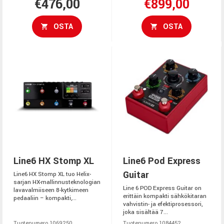
€476,00
€899,00
OSTA
OSTA
Line6 HX Stomp XL
Line6 Pod Express
Guitar
Line6 HX Stomp XL tuo Helix-
sarjan HX-mallinnusteknologian
Line 6 POD Express Guitar on
lavavalmiiseen 8-kytkimeen
erittäin kompakti sähkökitaran
pedaaliin – kompakti,...
vahvistin- ja efektiprosessori,
joka sisältää 7...
Tuotenumero 1069250
Tuotenumero 1084452