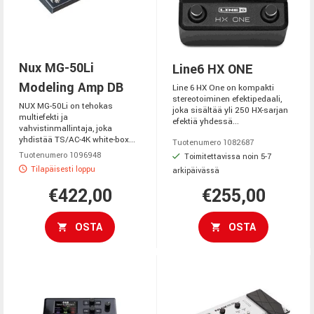
Nux MG-50Li
Line6 HX ONE
Modeling Amp DB
Line 6 HX One on kompakti
stereotoiminen efektipedaali,
NUX MG-50Li on tehokas
joka sisältää yli 250 HX-sarjan
multiefekti ja
efektiä yhdessä...
vahvistinmallintaja, joka
yhdistää TS/AC-4K white-box...
Tuotenumero 1082687
Tuotenumero 1096948
Toimitettavissa noin 5-7
Tilapäisesti loppu
arkipäivässä
€422,00
€255,00
OSTA
OSTA