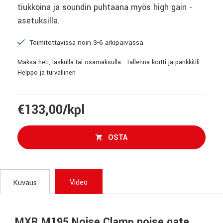
tiukkoina ja soundin puhtaana myös high gain -
asetuksilla.
Toimitettavissa noin 3-6 arkipäivässä
Maksa heti, laskulla tai osamaksulla - Tallenna kortti ja pankkitili -
Helppo ja turvallinen
€133,00/kpl
OSTA
Video
Kuvaus
MXR M195 Noise Clamp noise gate