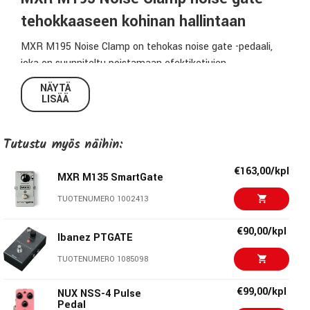
tehokkaaseen kohinan hallintaan
MXR M195 Noise Clamp on tehokas noise gate -pedaali,
joka on suunniteltu poistamaan efektiketjujen,
säröpedaalien ja korkean gainin vahvistimien aiheuttamat
NÄYTÄ
suhinat ja häiriöäänet. Pedaali pitää signaalin puhtaana ja
LISÄÄ
riffit tiukkoina myös silloin, kun käytössä on paljon gainia tai
useita efektejä.
Tutustu myös näihin:
Noise Clamp erottuu monista muista noise gate -
€163,00/kpl
pedaaleista erityisen rakenteensa ansiosta. Se käyttää
MXR M135 SmartGate
erillistä efektiluuppia, jonka kautta koko efektiketju voidaan
TUOTENUMERO 1002413
ohjata. Näin pedaali pystyy vertaamaan kitaran puhdasta
signaalia efektiketjusta tulevaan kohinaan ja poistamaan
€90,00/kpl
Ibanez PTGATE
häiriöt erittäin tarkasti.
TUOTENUMERO 1085098
Efektiluuppi tarkkaan kohinanpoistoon
€99,00/kpl
NUX NSS-4 Pulse
MXR Noise Clampissa on sisäänrakennettu efektiluuppi,
Pedal