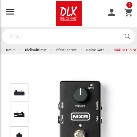
0
Kotiin
Kielisoittimet
Efektilaitteet
Noise Gate
MXR M195 NO