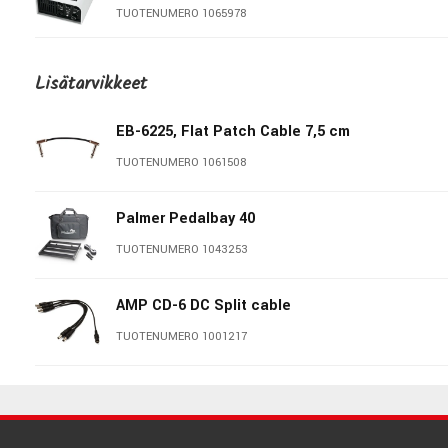
TUOTENUMERO 1065978
Virtalähde: 12V (sis. hintaan)
Paino: n. 450g
Source Audio Programmable EQ2
Lisätarvikkeet
TUOTENUMERO 1066016
EB-6225, Flat Patch Cable 7,5 cm
Wampler ReWired Dual Overdrive
TUOTENUMERO 1061508
TUOTENUMERO 1090962
Palmer Pedalbay 40
Gamechanger Audio Auto Delay
TUOTENUMERO 1043253
TUOTENUMERO 1096676
AMP CD-6 DC Split cable
Digitech Trio+. Band
Creator/Looper.
TUOTENUMERO 1001217
TUOTENUMERO 1048467
EB-6224, Flat Patch Cable,
Multipack
EarthQuaker Sea Machine V3
TUOTENUMERO 1061507
TUOTENUMERO 1081821