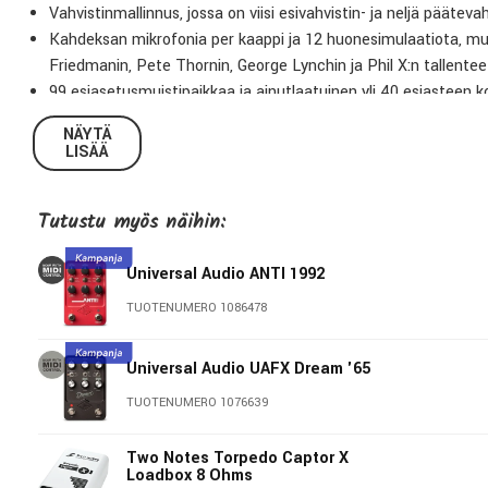
Vahvistinmallinnus, jossa on viisi esivahvistin- ja neljä päätev
Kahdeksan mikrofonia per kaappi ja 12 huonesimulaatiota, muk
Friedmanin, Pete Thornin, George Lynchin ja Phil X:n tallentee
99 esiasetusmuistipaikkaa ja ainutlaatuinen yli 40 esiasteen ko
Gardiner, Tom Quayle, Adam Steel, John Browne, Jay Leonard J
NÄYTÄ
Langaton ja USB-integraatio Torpedo Remote -sovelluksen 
LISÄÄ
hallintaan ja yli 600 DynIR-kaapin reaaliaikaiseen kuunteluun
Akustinen DI (Direct Input) premium luokan-akustisilla impulsse
Tutustu myös näihin:
DSP-pohjaiset prosessorit ja efektit: enhancer, noise gate, kä
Säätimet: Kaksi dekooderia
Universal Audio ANTI 1992
Painokytkin: Gnd lift
Sisääntulo: 6,3mm plugi (instrumentti/linja)
TUOTENUMERO 1086478
Ulostulo: 6,3mm plugi
MIDI in: 3,5mm stereoplugi
Universal Audio UAFX Dream '65
AUX in: 3,5mm stereoplugi
USB-C
TUOTENUMERO 1076639
Linjaulostulo: 6,3mm plugi
Two Notes Torpedo Captor X
DI ulostulo: XLR
Loadbox 8 Ohms
Kuulokeulostulo: 3,5mm stereoplugi