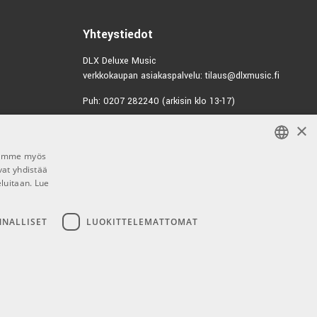
Yhteystiedot
DLX Deluxe Music
verkkokaupan asiakaspalvelu: tilaus@dlxmusic.fi
Puh: 0207 282240 (arkisin klo 13-17)
×
Puh: 0207 282250 (myymälä)
Hermannin Rantatie 10
Jaamme myös
00580 Helsinki
vat yhdistää
FINNISH
Y-tunnus: 1983522-7
eluitaan.
Lue
FINNISH
Myymälän aukioloajat:
ENGLISH
NNALLISET
LUOKITTELEMATTOMAT
Ma-Pe 10-18
La 10-15