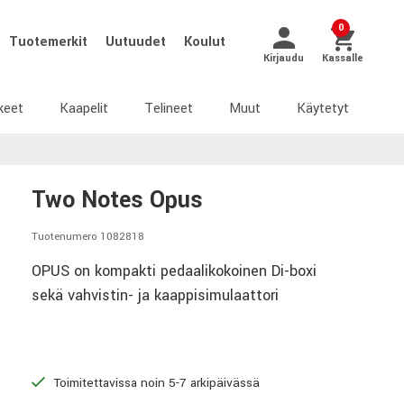
0
Tuotemerkit
Uutuudet
Koulut
Kirjaudu
Kassalle
keet
Kaapelit
Telineet
Muut
Käytetyt
Two Notes Opus
Tuotenumero 1082818
OPUS on kompakti pedaalikokoinen Di-boxi
sekä vahvistin- ja kaappisimulaattori
Toimitettavissa noin 5-7 arkipäivässä