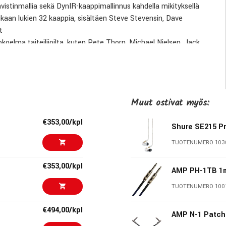
ahvistinmallia sekä DynIR-kaappimallinnus kahdella mikityksellä
aan lukien 32 kaappia, sisältäen Steve Stevensin, Dave
t
koelma taiteilijoilta, kuten Pete Thorn, Michael Nielsen, Jack
 ja muut (ladattavissa tuoterekisteröinnin jälkeen)
kanssa ammattimaiseen soundien muokkaukseen, esiasetusten
illa, joita on yli 40 kappaletta
Muut ostivat myös:
yttäjän muokattava EQ, jossa kolme tilaa ja kaiku
€353,00/kpl
Shure SE215 P
TUOTENUMERO 103
€353,00/kpl
AMP PH-1TB 1m
TUOTENUMERO 100
€494,00/kpl
AMP N-1 Patch