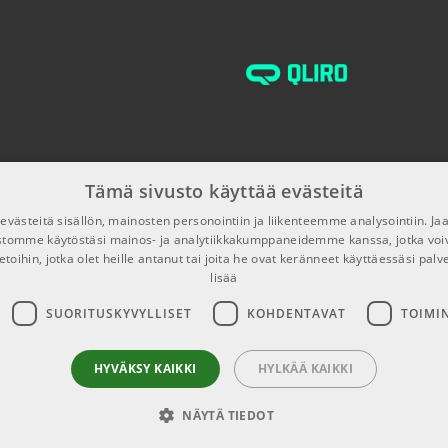
€32,40/pak
€139,00/kpl
Tämä sivusto käyttää evästeitä
€14,90/kpl
västeitä sisällön, mainosten personointiin ja liikenteemme analysointiin. 
ustomme käytöstäsi mainos- ja analytiikkakumppaneidemme kanssa, jotka voi
etoihin, jotka olet heille antanut tai joita he ovat keränneet käyttäessäsi palv
lisää
€4,50/kpl
SUORITUSKYVYLLISET
KOHDENTAVAT
TOIMI
€29,40/pak
HYVÄKSY KAIKKI
HYLKÄÄ KAIKKI
NÄYTÄ TIEDOT