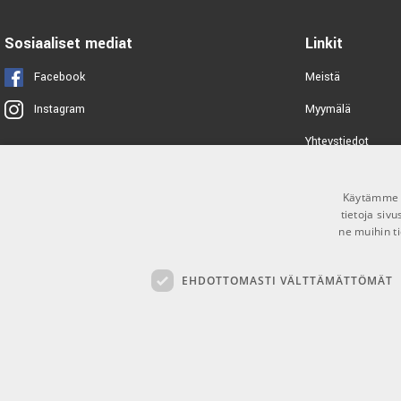
EB-6221, Flat Patch Cable 15 cm,
3-pack
Sosiaaliset mediat
Linkit
TUOTENUMERO 1061505
Facebook
Meistä
Ernie Ball EB-6191 Volt Power
Myymälä
Instagram
Supply
TUOTENUMERO 1066630
Yhteystiedot
Tuotemerkit
PRS Barefoot Button Bird Logo
Käytämme e
Toimitusehdot
TUOTENUMERO 1077945
tietoja siv
ne muihin ti
Cioks Flex 1015 15cm
EHDOTTOMASTI VÄLTTÄMÄTTÖMÄT
TUOTENUMERO 1077187
Ernie Ball Ball EB-6220
TUOTENUMERO 1066127