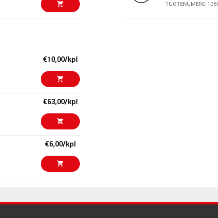
TUOTENUMERO 105
€299,00/kpl
Palmer PGA 04
TUOTENUMERO 107
€10,00/kpl
€279,00/kpl
Palmer Macht 
TUOTENUMERO 105
€63,00/kpl
€311,00
Darkglass Ana
TUOTENUMERO 109
€6,00/kpl
€259,00/kpl
Zoom MS-80IR+
MultiStomp
TUOTENUMERO 109
€79,00/pak
€231,00/kpl
Boss IR-2 Amp 
TUOTENUMERO 108