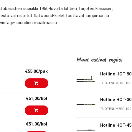
ibasistien suosikki 1950-luvulta lähtien, tarjoten klassisen,
stä valmistetut flatwound-kielet tuottavat lämpimän ja
ja vintage-soundien maailmassa.
uksellisen sileät soittaa, mikä vähentää sormien liukumisääniä ja
nnollisen soittotuntuman sekä täyteläisen matalien taajuuksien
Muut ostivat myös:
€55,00/pak
Hotline HOT-90
TUOTENUMERO 100
€51,00/kpl
Hotline HOT-30
TUOTENUMERO 100
€51,00/kpl
uoreuden
Hotline HOT-45