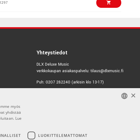
1297
€6,00/pak
 Strap Blocks, Blue,
8580
€12,50/kpl
SS Guitar cable
Yhteystiedot
3639
DLX Deluxe Music
verkkokaupan asiakaspalvelu: tilaus@dlxmusic.fi
€5,10/kpl
Triangle 0.88mm 6-
Puh: 0207 282240 (arkisin klo 13-17)
7388
×
Puh: 0207 282250 (myymälä)
€21,90/pak
h Cable Flat
Hermannin Rantatie 10
te 15 cm, 3-pack
Jaamme myös
00580 Helsinki
vat yhdistää
FINNISH
5930
Y-tunnus: 1983522-7
eluitaan.
Lue
FINNISH
€6,00/pak
 Strap Blocks,
Myymälän aukioloajat:
ENGLISH
NNALLISET
LUOKITTELEMATTOMAT