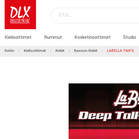
Kielisoittimet
Rummut
Kosketinsoittimet
Studio
Kotiin
Kielisoittimet
Kielet
Basson Kielet
LABELLA 760FS