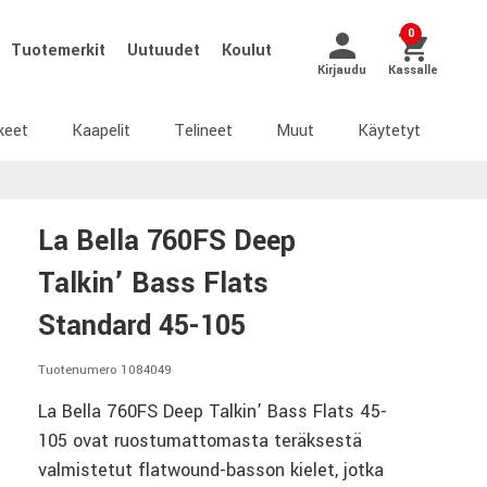
0
Tuotemerkit
Uutuudet
Koulut
Kirjaudu
Kassalle
keet
Kaapelit
Telineet
Muut
Käytetyt
La Bella 760FS Deep
Talkin’ Bass Flats
Standard 45-105
Tuotenumero 1084049
La Bella 760FS Deep Talkin’ Bass Flats 45-
105 ovat ruostumattomasta teräksestä
valmistetut flatwound-basson kielet, jotka