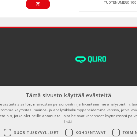
TUOTENUMERO 100
Ernie Ball 5619
€46,00/kpl
sen flatwound-soundin, joka on kestänyt aikaa vuosikymmeniä. Ne
4 pc
lkeää sävyä sekä miellyttävää soitettavuutta.
TUOTENUMERO 107
€55,00/kpl
Hotline HOT-15
TUOTENUMERO 104
Dunlop Tortex 
€56,00/pak
Pack
TUOTENUMERO 107
Tämä sivusto käyttää evästeitä
Ernie Ball Patc
€56,00/pak
Connectors Whi
västeitä sisällön, mainosten personointiin ja liikenteemme analysointiin. 
ustomme käytöstäsi mainos- ja analytiikkakumppaneidemme kanssa, jotka voi
TUOTENUMERO 106
etoihin, jotka olet heille antanut tai joita he ovat keränneet käyttäessäsi palv
lisää
Ernie Ball 5618
€49,00/pak
Purple, 4 pc
SUORITUSKYVYLLISET
KOHDENTAVAT
TOIMI