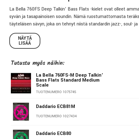
La Bella 760FS Deep Talkin’ Bass Flats -kielet ovat olleet ammatt
syvän ja tasapainoisen soundin. Nämä ruostumattomasta teräkse
täyteläisen sävyn, joka on tehnyt niistä standardin jazz-, soul- 
Täydellinen yhdistelmä tuntumaa ja sointia
NÄYTÄ
LISÄÄ
Käsin kiillotettu pinta tekee La Bellan flatwound-kielistä poikke
parantaa soiton mukavuutta. Vakiojännitteinen setti tarjoaa luo
Tutustu myös näihin:
vasteen – ihanteellinen valinta perinteiseen bassosoundiin.
La Bella 760FS-M Deep Talkin’
Ominaisuudet
Bass Flats Standard Medium
Scale
Materiaali:
Ruostumaton teräs
TUOTENUMERO 1075745
Rakenne:
Flat Wound, käsin kiillotettu sileä pinta
Jännite:
Standard
Daddario ECB81M
Paksuudet:
0.045 / 0.065 / 0.085 / 0.105
Pituus:
Standard Long Scale
TUOTENUMERO 1027434
Valmistusmaa:
USA
Pakkaus:
MAP Technology – estää hapettumisen ja takaa t
Daddario ECB80