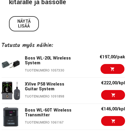
kitaralle ja bassolle
BOSS WL-20
tuo soittajalle langattoman vapauden ilman
monimutkaista käyttöönottoa tai kompromisseja
NÄYTÄ
LISÄÄ
soundissa. Tämä ultrakompakti langaton järjestelmä
tarjoaa huippuluokan äänenlaadun ja luotettavan yhteyden
matalalla 2,3 ms latenssilla sekä jopa 15 metrin kantamalla
Tutustu myös näihin:
näköyhteydessä.
€197,00/pak
Boss WL-20L Wireless
Keskeiset ominaisuudet
System
TUOTENUMERO 1057330
Plug-and-play langaton järjestelmä kitaralle, bassolle ja
muille soittimille
€222,00/kpl
XVive P58 Wireless
Nopea käyttöönotto: telakoi lähetin ja vastaanotin
Guitar System
yhteen noin 10 sekunniksi
TUOTENUMERO 1091898
Kaapelisoundin simulointi luo luonnollisen kolmen metrin
kitarakaapelin vaikutelman
€146,00/kpl
Boss WL-60T Wireless
Transmitter
Huippulaatuinen audio BOSSin omalla digitaalisella
langattomalla tekniikalla
TUOTENUMERO 1061167
Jopa 12 tuntia jatkuvaa soittoaikaa lähettimellä,