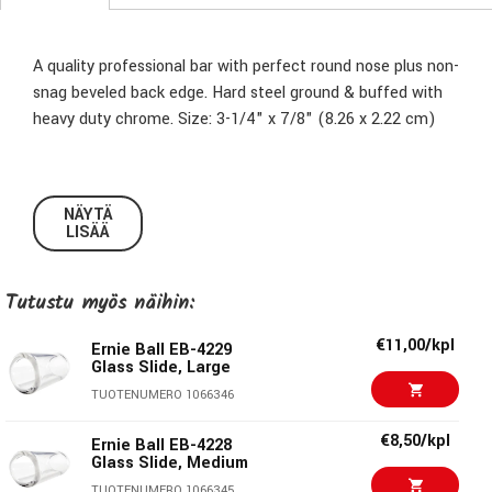
A quality professional bar with perfect round nose plus non-
snag beveled back edge. Hard steel ground & buffed with
heavy duty chrome. Size: 3-1/4" x 7/8" (8.26 x 2.22 cm)
NÄYTÄ
LISÄÄ
Tutustu myös näihin:
€11,00/kpl
Ernie Ball EB-4229
Glass Slide, Large
TUOTENUMERO 1066346
€8,50/kpl
Ernie Ball EB-4228
Glass Slide, Medium
TUOTENUMERO 1066345