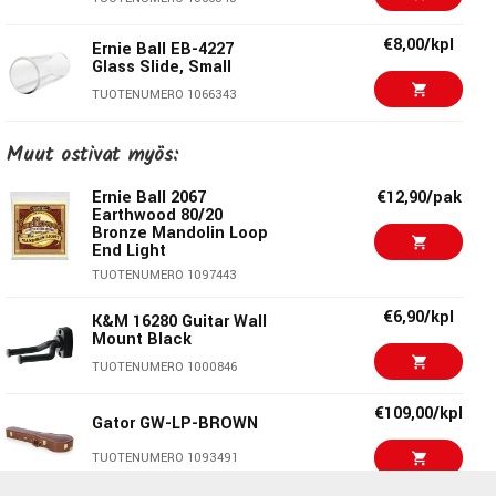
€8,00/kpl
Ernie Ball EB-4227
Glass Slide, Small
TUOTENUMERO 1066343
Ernie Ball 4288
€20,60/kpl
Muut ostivat myös:
Comfort Slide -
Medium
Ernie Ball 2067
€12,90/pak
TUOTENUMERO 1078954
Earthwood 80/20
Bronze Mandolin Loop
€20,60/kpl
Ernie Ball 4287
End Light
Comfort Slide - Small
TUOTENUMERO 1097443
TUOTENUMERO 1078955
€6,90/kpl
K&M 16280 Guitar Wall
Mount Black
€28,30/kpl
Ernie Ball EB-4233
TUOTENUMERO 1000846
TUOTENUMERO 1065675
€109,00/kpl
Gator GW-LP-BROWN
€25,30/kpl
Ernie Ball 4289
Comfort Slide Large
TUOTENUMERO 1093491
TUOTENUMERO 1078950