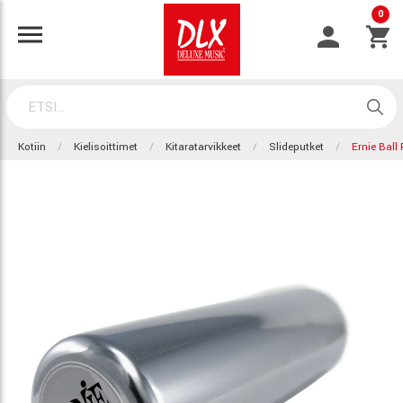
0
Kotiin
Kielisoittimet
Kitaratarvikkeet
Slideputket
Ernie Ball