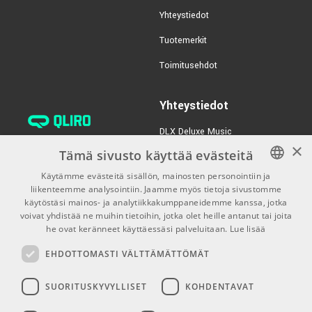
Yhteystiedot
Tuotemerkit
Toimitusehdot
Yhteystiedot
DLX Deluxe Music
×
verkkokaupan asiakaspalvelu:
Tämä sivusto käyttää evästeitä
tilaus@dlxmusic.fi
Käytämme evästeitä sisällön, mainosten personointiin ja
Puh: 0207 282240 (arkisin klo
liikenteemme analysointiin. Jaamme myös tietoja sivustomme
FINNISH
13-17)
käytöstäsi mainos- ja analytiikkakumppaneidemme kanssa, jotka
FINNISH
voivat yhdistää ne muihin tietoihin, jotka olet heille antanut tai joita
Puh: 0207 282250 (myymälä)
he ovat keränneet käyttäessäsi palveluitaan.
Lue lisää
ENGLISH
Hermannin Rantatie 10
EHDOTTOMASTI VÄLTTÄMÄTTÖMÄT
00580 Helsinki
Y-tunnus: 1983522-7
SUORITUSKYVYLLISET
KOHDENTAVAT
Myymälän aukioloajat: