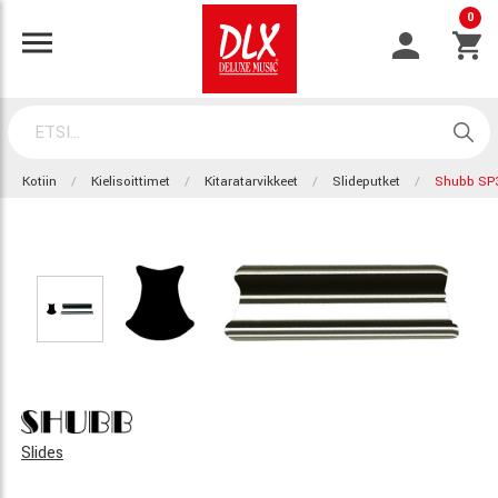
0
Kotiin
Kielisoittimet
Kitaratarvikkeet
Slideputket
Shubb SP
Slides