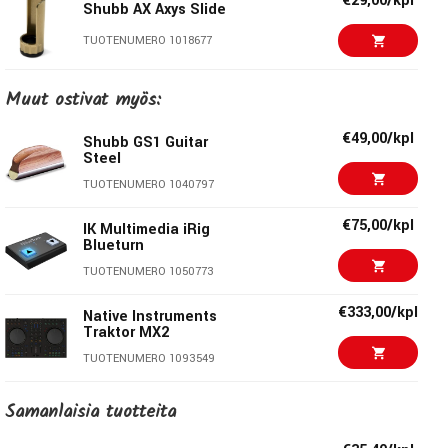
€29,00/kpl
Shubb AX Axys Slide
TUOTENUMERO 1018677
€20,30/kpl
Taylor Guitar Slide
Muut ostivat myös:
Ebony Small
TUOTENUMERO 1060988
€49,00/kpl
Shubb GS1 Guitar
Steel
€20,30/kpl
Taylor Guitar Slide
TUOTENUMERO 1040797
Ebony Large
TUOTENUMERO 1060992
€75,00/kpl
IK Multimedia iRig
Blueturn
€20,30/kpl
Taylor Guitar Slide
TUOTENUMERO 1050773
Ebony Medium
TUOTENUMERO 1060990
€333,00/kpl
Native Instruments
Traktor MX2
€40,00/kpl
Dunlop Harris Medium
TUOTENUMERO 1093549
Slide 231
TUOTENUMERO 1036579
€139,00/kpl
Marshall 1959
Samanlaisia ​​tuotteita
Overdrive Pedal
€31,00/kpl
Dunlop Mudslide Large
TUOTENUMERO 1088427