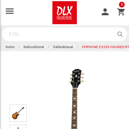
0
Kotiin
Kielisoittimet
Sähkökitarat
EPIPHONE ES335 FIGURED R