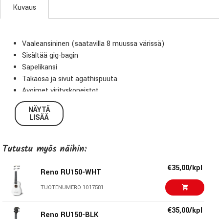
Kuvaus
Vaaleansininen (saatavilla 8 muussa värissä)
Sisältää gig-bagin
Sapelikansi
Takaosa ja sivut agathispuuta
Avoimet virityskoneistot
NÄYTÄ
LISÄÄ
Tutustu myös näihin:
€35,00/kpl
Reno RU150-WHT
TUOTENUMERO 1017581
€35,00/kpl
Reno RU150-BLK