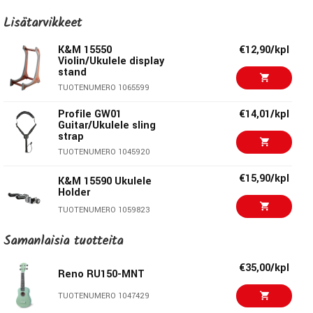
TUOTENUMERO 1039740
€35,00/kpl
Lisätarvikkeet
Reno RU150-RED
€39,50/kpl
Reno RU300-BLK
TUOTENUMERO 1017583
K&M 15550
€12,90/kpl
Violin/Ukulele display
TUOTENUMERO 1039743
stand
€35,00/kpl
Reno RU150-PNK
TUOTENUMERO 1065599
TUOTENUMERO 1017585
Profile GW01
€14,01/kpl
Guitar/Ukulele sling
strap
€36,00/kpl
Nomad NKS-K119
Keyboard Stand
TUOTENUMERO 1045920
TUOTENUMERO 1047581
€15,90/kpl
K&M 15590 Ukulele
Holder
€353,00/kpl
Roland GO:Keys 3
TUOTENUMERO 1059823
Turquoise
TUOTENUMERO 1084736
Samanlaisia ​​tuotteita
€14,50/kpl
Hercules USP-10WB
Ukulele Hanger
€12,00/kpl
AMP TF-2 2m
€35,00/kpl
TUOTENUMERO 1068914
Reno RU150-MNT
Balanced signal cable
TUOTENUMERO 1031960
TUOTENUMERO 1047429