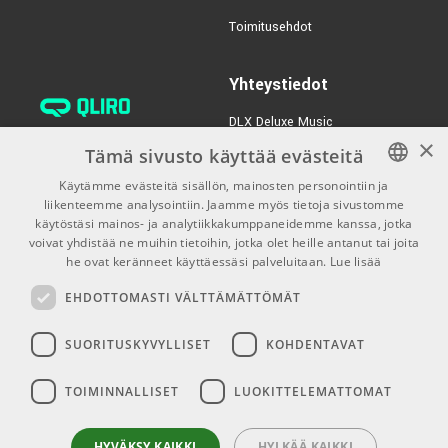
€35,00/kpl
Reno RU150-CS
Toimitusehdot
TUOTENUMERO 1017584
Yhteystiedot
€35,00/kpl
Reno RU150-PNK
DLX Deluxe Music
TUOTENUMERO 1017585
×
verkkokaupan asiakaspalvelu:
Tämä sivusto käyttää evästeitä
tilaus@dlxmusic.fi
Käytämme evästeitä sisällön, mainosten personointiin ja
Puh: 0207 282240 (arkisin klo
liikenteemme analysointiin. Jaamme myös tietoja sivustomme
FINNISH
13-17)
käytöstäsi mainos- ja analytiikkakumppaneidemme kanssa, jotka
FINNISH
voivat yhdistää ne muihin tietoihin, jotka olet heille antanut tai joita
Puh: 0207 282250 (myymälä)
he ovat keränneet käyttäessäsi palveluitaan.
Lue lisää
ENGLISH
Hermannin Rantatie 10
EHDOTTOMASTI VÄLTTÄMÄTTÖMÄT
00580 Helsinki
Y-tunnus: 1983522-7
SUORITUSKYVYLLISET
KOHDENTAVAT
Myymälän aukioloajat:
TOIMINNALLISET
LUOKITTELEMATTOMAT
Ma-Pe 10-18
La 10-15
HYVÄKSY KAIKKI
HYLKÄÄ KAIKKI