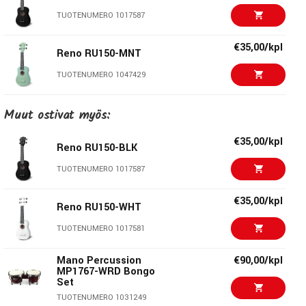
TUOTENUMERO 1017587
€35,00/kpl
Reno RU150-MNT
TUOTENUMERO 1047429
€35,00/kpl
Muut ostivat myös:
Reno RU150-RED
TUOTENUMERO 1017583
€35,00/kpl
Reno RU150-BLK
€35,00/kpl
TUOTENUMERO 1017587
Reno RU150-PNK
TUOTENUMERO 1017585
€35,00/kpl
Reno RU150-WHT
€35,00/kpl
TUOTENUMERO 1017581
Reno RU150-CS
TUOTENUMERO 1017584
Mano Percussion
€90,00/kpl
MP1767-WRD Bongo
Set
€39,50/kpl
Reno RU300-RED
TUOTENUMERO 1031249