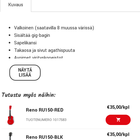
Kuvaus
Valkoinen (saatavilla 8 muussa värissä)
Sisältää gig-bagin
Sapelikansi
Takaosa ja sivut agathispuuta
Avoimet virityskoneistot
NÄYTÄ
LISÄÄ
Tutustu myös näihin:
€35,00/kpl
Reno RU150-RED
TUOTENUMERO 1017583
€35,00/kpl
Reno RU150-BLK