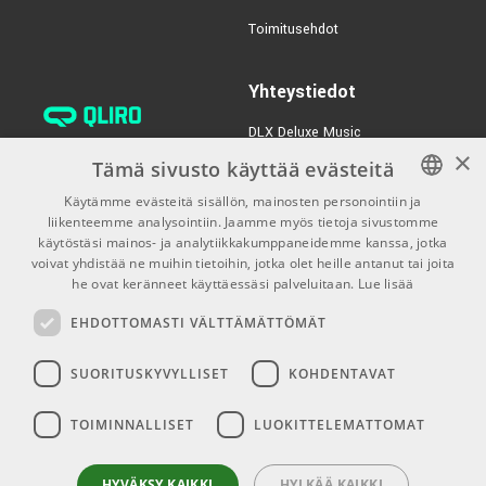
€35,00/kpl
Reno RU150-CS
Toimitusehdot
TUOTENUMERO 1017584
Yhteystiedot
€35,00/kpl
Reno RU150-PNK
DLX Deluxe Music
TUOTENUMERO 1017585
×
verkkokaupan asiakaspalvelu:
Tämä sivusto käyttää evästeitä
tilaus@dlxmusic.fi
Käytämme evästeitä sisällön, mainosten personointiin ja
Puh: 0207 282240 (arkisin klo
liikenteemme analysointiin. Jaamme myös tietoja sivustomme
FINNISH
13-17)
käytöstäsi mainos- ja analytiikkakumppaneidemme kanssa, jotka
FINNISH
voivat yhdistää ne muihin tietoihin, jotka olet heille antanut tai joita
Puh: 0207 282250 (myymälä)
he ovat keränneet käyttäessäsi palveluitaan.
Lue lisää
ENGLISH
Hermannin Rantatie 10
EHDOTTOMASTI VÄLTTÄMÄTTÖMÄT
00580 Helsinki
Y-tunnus: 1983522-7
SUORITUSKYVYLLISET
KOHDENTAVAT
Myymälän aukioloajat:
TOIMINNALLISET
LUOKITTELEMATTOMAT
Ma-Pe 10-18
La 10-15
HYVÄKSY KAIKKI
HYLKÄÄ KAIKKI