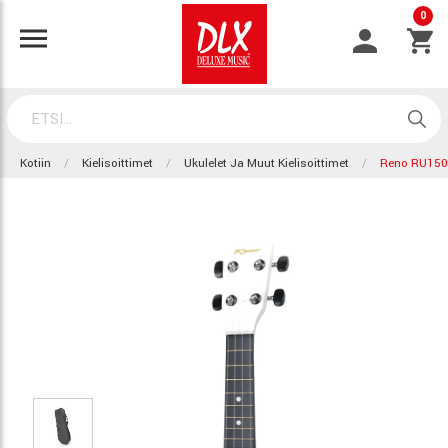
0
Kotiin
Kielisoittimet
Ukulelet Ja Muut Kielisoittimet
Reno RU15