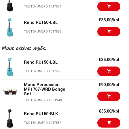
TUOTENUMERO 1017587
€35,00/kpl
Reno RU150-LBL
TUOTENUMERO 1017586
€35,00/kpl
Muut ostivat myös:
Reno RU150-PNK
TUOTENUMERO 1017585
€35,00/kpl
Reno RU150-LBL
€35,00/kpl
TUOTENUMERO 1017586
Reno RU150-MNT
TUOTENUMERO 1047429
Mano Percussion
€90,00/kpl
MP1767-WRD Bongo
Set
€35,00/kpl
Reno RU150-CS
TUOTENUMERO 1031249
TUOTENUMERO 1017584
€35,00/kpl
Reno RU150-BLK
€39,50/kpl
Reno RU300-CS
TUOTENUMERO 1017587