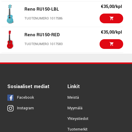
€35,00/kpl
Reno RU150-LBL
TUOTENUMERO 1017586
€35,00/kpl
Reno RU150-RED
TUOTENUMERO 1017583
€35,00/kpl
Reno RU150-NA
TUOTENUMERO 1017578
€35,00/kpl
Sosiaaliset mediat
Reno RU150-YEL
Linkit
TUOTENUMERO 1017582
Facebook
Meistä
Myymälä
Instagram
€35,00/kpl
Reno RU150-BLK
Yhteystiedot
TUOTENUMERO 1017587
Tuotemerkit