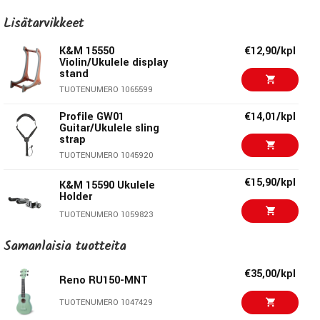
TUOTENUMERO 1039741
€12,00/kpl
AMP TF-2 2m
Lisätarvikkeet
Balanced signal cable
€39,50/kpl
Reno RU300-RED
K&M 15550
€12,90/kpl
TUOTENUMERO 1031960
Violin/Ukulele display
TUOTENUMERO 1039740
stand
€355,00/kpl
Roland GO:Keys 3
TUOTENUMERO 1065599
Midnight Blue
TUOTENUMERO 1084738
Profile GW01
€14,01/kpl
Guitar/Ukulele sling
strap
€65,00/kpl
K&M 25960
Microphone Stand
TUOTENUMERO 1045920
TUOTENUMERO 1000973
€15,90/kpl
K&M 15590 Ukulele
Holder
€85,00/kpl
Nomad NKS-282
TUOTENUMERO 1059823
Keyboard Stand
TUOTENUMERO 1046914
Samanlaisia ​​tuotteita
€14,50/kpl
Hercules USP-10WB
Ukulele Hanger
€53,00/kpl
K&M 25910
€35,00/kpl
TUOTENUMERO 1068914
Reno RU150-MNT
Microphone Stand
TUOTENUMERO 1011401
TUOTENUMERO 1047429