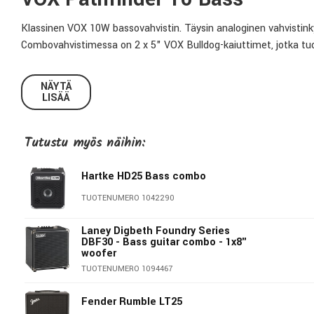
Klassinen VOX 10W bassovahvistin. Täysin analoginen vahvistink
Combovahvistimessa on 2 x 5" VOX Bulldog-kaiuttimet, jotka tuo
Tekniset tiedot:
NÄYTÄ
LISÄÄ
Teho:
10W
Bright-kytkin
Kyllä
Tutustu myös näihin:
Drive-säätö
Kyllä
EQ:
kaksialueinen
Hartke HD25 Bass combo
Kuuloke-ja kaiutinulostulo:
Kyllä, yhdistetty
TUOTENUMERO 1042290
Elementti:
2 x 5" Bulldog-kaiutin
Laney Digbeth Foundry Series
DBF30 - Bass guitar combo - 1x8"
woofer
VOX
TUOTENUMERO 1094467
Vox ei oikeastaan tarvitse tarkempaa esittelyä. AC30-mallia alett
Fender Rumble LT25
combovahvistin. The Beatles sai ensimmäiset AC30-vahvistimensa