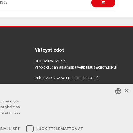
1302
€19,00/kpl
SS Guitar cable
1299
€15,90/kpl
SL Guitar cable
Yhteystiedot
1295
DLX Deluxe Music
verkkokaupan asiakaspalvelu: tilaus@dlxmusic.fi
€19,90/kpl
SL Guitar cable
Puh: 0207 282240 (arkisin klo 13-17)
1298
×
Puh: 0207 282250 (myymälä)
€7,60/pak
ck Variety Pack
Hermannin Rantatie 10
Jaamme myös
00580 Helsinki
vat yhdistää
FINNISH
5086
Y-tunnus: 1983522-7
eluitaan.
Lue
FINNISH
€9,10/kpl
036
Myymälän aukioloajat:
ENGLISH
NNALLISET
LUOKITTELEMATTOMAT
0230