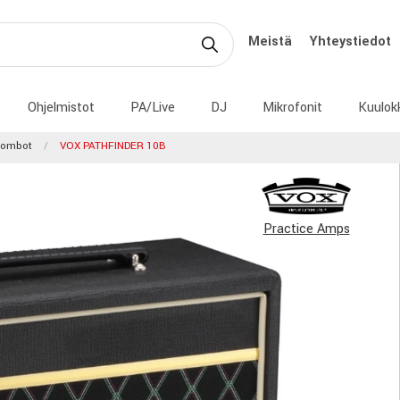
Meistä
Yhteystiedot
Ohjelmistot
PA/Live
DJ
Mikrofonit
Kuulok
combot
VOX PATHFINDER 10B
Practice Amps