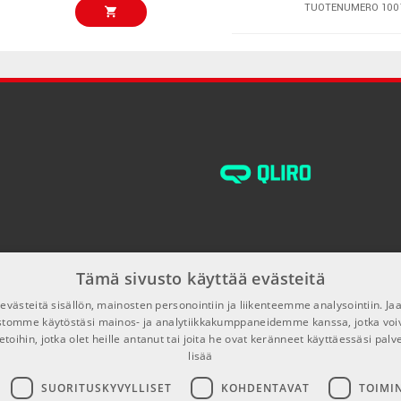
TUOTENUMERO 100
ny Kravitz ovat vannoutuneita Vox-kitaristeja. Uudempia bändejä,
a konserttikiertueillaan AC Hand Wired-malleihin.
€249,00
Hotline HOT-60
TUOTENUMERO 100
€276,00
Hotline HOT-30
TUOTENUMERO 100
Hotline HOT-60
€295,00/kpl
TUOTENUMERO 100
Tämä sivusto käyttää evästeitä
Dunlop Bass Pi
€329,00/kpl
PVP117
västeitä sisällön, mainosten personointiin ja liikenteemme analysointiin. 
ustomme käytöstäsi mainos- ja analytiikkakumppaneidemme kanssa, jotka voi
TUOTENUMERO 107
etoihin, jotka olet heille antanut tai joita he ovat keränneet käyttäessäsi palv
lisää
Ernie Ball EB-4
€99,00/kpl
SUORITUSKYVYLLISET
KOHDENTAVAT
TOIMI
TUOTENUMERO 100