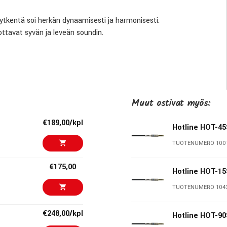
ytkentä soi herkän dynaamisesti ja harmonisesti.
ttavat syvän ja leveän soundin.
Muut ostivat myös:
€189,00/kpl
Hotline HOT-45
TUOTENUMERO 100
€175,00
Hotline HOT-15
TUOTENUMERO 104
iin valmistaa jo 1958 ja siitä on tullut ehkä maailman tunnetuin
€248,00/kpl
Hotline HOT-90
 1962 ja he käyttivät tätä mallia koko uransa ajan. Brian May