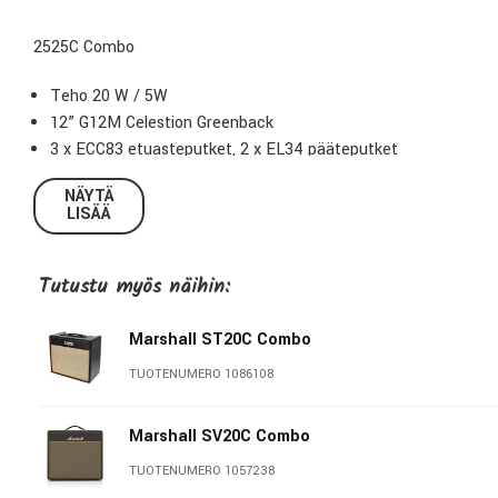
2525C Combo
Teho 20 W / 5W
12” G12M Celestion Greenback
3 x ECC83 etuasteputket, 2 x EL34 pääteputket
2 kanavaa; Clean & Lead
NÄYTÄ
Rhythm clip-toiminto (boost)
LISÄÄ
Efektilenkki
3 alueinen eq; bass, middle & treble
Tutustu myös näihin:
Presence
Jalkakytkin sis. hintaan
Paino 19 kg
Marshall ST20C Combo
Mitat 490 x 475 x 280 mm
TUOTENUMERO 1086108
Marshall SV20C Combo
TUOTENUMERO 1057238