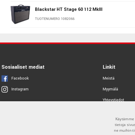
Blackstar HT Stage 60 112 MkIII
TUOTENUMERO 1082066
Blackstar St. James 50 6L6 1x12
Combo
TUOTENUMERO 1076708
Blackstar HT Club 40 MkIII
Sosiaaliset mediat
Linkit
TUOTENUMERO 1082064
Facebook
Meistä
VOX AC30C2 Combo
Myymälä
Instagram
TUOTENUMERO 1025953
Yhteystiedot
Tuotemerkit
Blackstar HT Stage 60 212 MkIII
Käytämme e
Toimitusehdot
TUOTENUMERO 1082067
tietoja siv
ne muihin ti