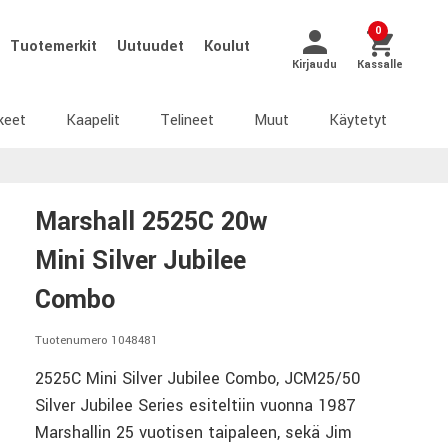
0
Tuotemerkit
Uutuudet
Koulut
Kirjaudu
Kassalle
keet
Kaapelit
Telineet
Muut
Käytetyt
Marshall 2525C 20w
Mini Silver Jubilee
Combo
Tuotenumero 1048481
2525C Mini Silver Jubilee Combo, JCM25/50
Silver Jubilee Series esiteltiin vuonna 1987
Marshallin 25 vuotisen taipaleen, sekä Jim