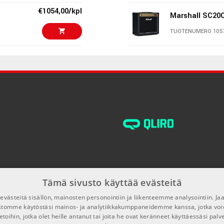
€1054,00/kpl
Marshall SC20
TUOTENUMERO 105
€1149,00/kpl
Boss Nextone 
TUOTENUMERO 107
€999,00/kpl
VOX AC10C1 C
TUOTENUMERO 104
€1111,00/kpl
Marshall DSL4
TUOTENUMERO 105
Tämä sivusto käyttää evästeitä
€1112,00/kpl
Traynor YCV 4
västeitä sisällön, mainosten personointiin ja liikenteemme analysointiin. 
TUOTENUMERO 109
ustomme käytöstäsi mainos- ja analytiikkakumppaneidemme kanssa, jotka voi
etoihin, jotka olet heille antanut tai joita he ovat keränneet käyttäessäsi palv