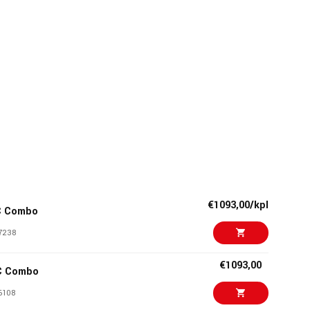
€1093,00/kpl
C Combo
7238
€1093,00
C Combo
6108