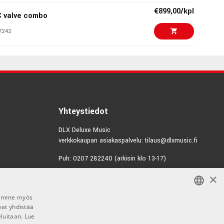
€899,00/kpl
C valve combo
7242
€890,00/kpl
Special
4120
€499,00/kpl
ombo
Yhteystiedot
5268
DLX Deluxe Music
verkkokaupan asiakaspalvelu: tilaus@dlxmusic.fi
€699,00/kpl
0CR Combo
Puh: 0207 282240 (arkisin klo 13-17)
5540
×
Puh: 0207 282250 (myymälä)
€869,00/kpl
Hermannin Rantatie 10
0WR
00580 Helsinki
Jaamme myös
3470
vat yhdistää
FINNISH
Y-tunnus: 1983522-7
eluitaan.
Lue
FINNISH